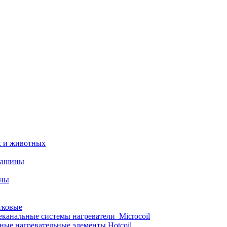
х и животных
машины
ины
тковые
еканальные системы нагреватели_Microcoil
ные нагревательные элементы Hotcoil