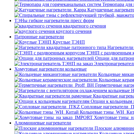
Термопара для
Катушечные нагреват
ТЭНы гибкие нагреватели пресс форм
квадратного сечения
круглого сечения
Патронные нагреватели
Круглые ТЭНП
Нагреватели
ТЭНП с раздвоенным 
Опции для патрон
Электронагревател
Хомутовые нагреватели кольцевые
Кольцевые микан
Кольцевые керам
Герметичные нагр
Н
Квадратные нагрев
Опции к кольцевым 
Cопловые нагреватели_
Кольцевые тэны_WH_Ки
Хомутовые тэны_н
Алюминиевые нагреватели
Плоские алюминие
Кольцевые алюм