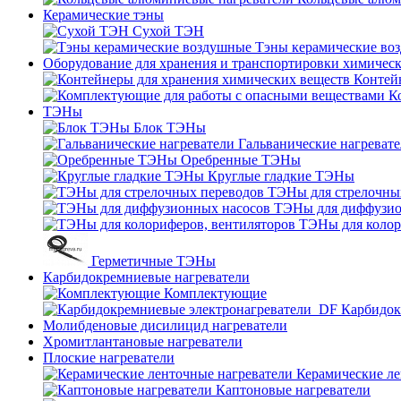
Керамические тэны
Сухой ТЭН
Тэны керамические во
Оборудование для хранения и транспортировки химичес
Контей
К
ТЭНы
Блок ТЭНы
Гальванические нагреват
Оребренные ТЭНы
Круглые гладкие ТЭНы
ТЭНы для стрелочны
ТЭНы для диффузио
ТЭНы для колор
Герметичные ТЭНы
Карбидокремниевые нагреватели
Комплектующие
Карбидок
Молибденовые дисилицид нагреватели
Хромитлантановые нагреватели
Плоские нагреватели
Керамические ле
Каптоновые нагреватели