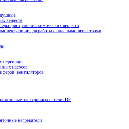
здушные
ких веществ
неры для хранения химических веществ
омплектующие для работы с опасными веществами
ели
х переводов
нных насосов
иферов, вентиляторов
ремниевые электронагреватели_DF
нточные нагреватели