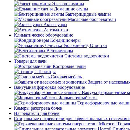
Электрокамины
Домашние сауны
Бактерицидные лампы
Масляные обогреватели
Аксессуары
Автоматика
Климатическое оборудование
Кондиционеры
Увлажнение, Очистка
Вентиляторы
Системы водоочистки
Товары для дачи
Костровые чаши
Теплицы
Садовая мебель
Защита от насекомы
Вакуумная формовка оборудование
Вакуум-формовочные 
Формовочный стол
Термоформовочные маш
Камеры разогрева бочек
Нагреватели для бочек
Спиральные нагреватели для горячеканальных систем ви
Горяч
Спираль