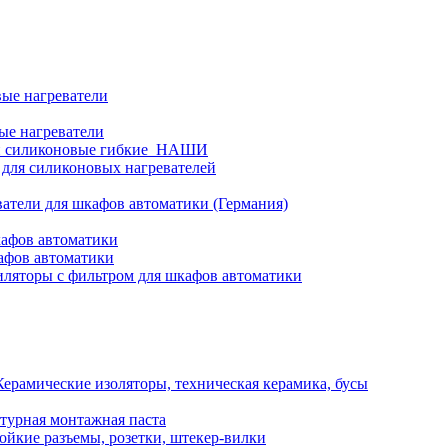
ые нагреватели
ые нагреватели
и силиконовые гибкие_НАШИ
 для силиконовых нагревателей
атели для шкафов автоматики (Германия)
кафов автоматики
афов автоматики
ляторы с фильтром для шкафов автоматики
Керамические изоляторы, техническая керамика, бусы
турная монтажная паста
ойкие разъемы, розетки, штекер-вилки