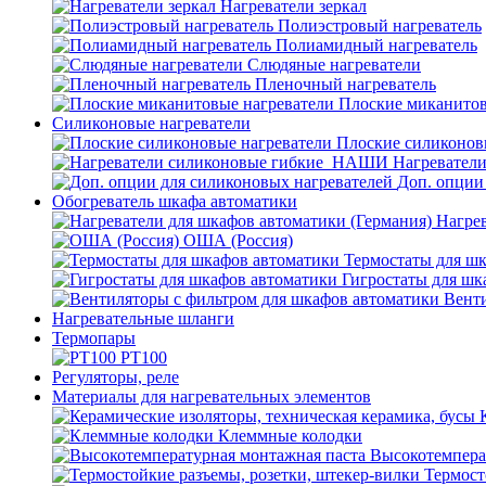
Нагреватели зеркал
Полиэстровый нагреватель
Полиамидный нагреватель
Слюдяные нагреватели
Пленочный нагреватель
Плоские миканитов
Силиконовые нагреватели
Плоские силиконов
Нагревател
Доп. опции
Обогреватель шкафа автоматики
Нагрев
ОША (Россия)
Термостаты для ш
Гигростаты для шк
Венти
Нагревательные шланги
Термопары
PT100
Регуляторы, реле
Материалы для нагревательных элементов
Клеммные колодки
Высокотемпера
Термост