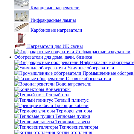
Кварцевые нагреватели
Инфракрасные лампы
Карбоновые нагреватели
Нагреватели для ИК сауны
Инфракрасные излучатели
Обогреватели для дома, дачи, бизнеса
Инфракрасные обогреват
Уличные обогреватели
Промышленные обогрев
Газовые обогреватели
Водонагреватели
Конвекторы
Теплый пол
Теплый плинтус
Греющие кабели
Терморегуляторы
Тепловые пушки
Тепловые завесы
Тепловентиляторы
Котлы отопления