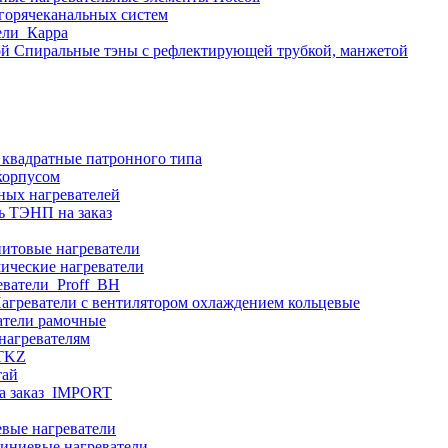
 горячеканальных систем
ели_Карра
Спиральные тэны с рефлектирующей трубкой, манжетой
 квадратные патронного типа
корпусом
ных нагревателей
ь ТЭНП на заказ
итовые нагреватели
ические нагреватели
еватели_Proff_BH
агреватели с вентилятором охлаждением кольцевые
атели рамочные
нагревателям
ITKZ
тай
а заказ_IMPORT
вые нагреватели
иниевые нагреватели