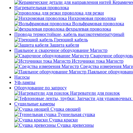
Керамичес
Нагревательная проволока
проволока для резки
Нихромовая проволока
Вольфрамовая проволока
фехралевая проволока
Провода термостойкие, кабель высокотемпературный
Греющий кабель
Защита кабеля
Паяльное и сварочное оборудование Магистр
Сварочное оборудов
Источники тока Магистр
Средства измерения Маг
Паяльное оборудован
Насосы
Уф-лампы
Оборудование по запросу
Нагреватели для поилок
Сушильные камеры
Сушка овощей
Туннельная сушка
Сушка краски
Сушка древесины