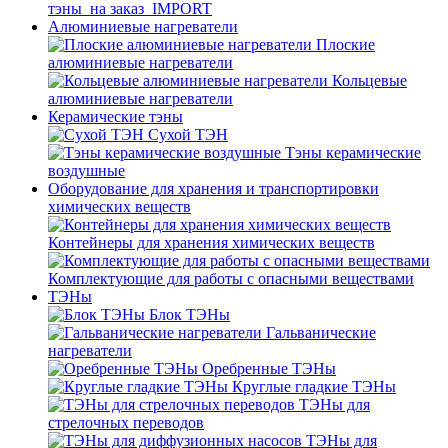
тэны_на заказ_IMPORT
Алюминиевые нагреватели
Плоские
алюминиевые нагреватели
Кольцевые
алюминиевые нагреватели
Керамические тэны
Сухой ТЭН
Тэны керамические
воздушные
Оборудование для хранения и транспортировки
химических веществ
Контейнеры для хранения химических веществ
Комплектующие для работы с опасными веществами
ТЭНы
Блок ТЭНы
Гальванические
нагреватели
Оребренные ТЭНы
Круглые гладкие ТЭНы
ТЭНы для
стрелочных переводов
ТЭНы для