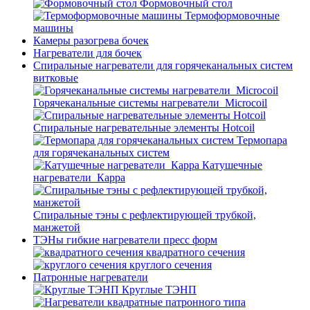
Формовочный стол
Термоформовочные
машины
Камеры разогрева бочек
Нагреватели для бочек
Спиральные нагреватели для горячеканальных систем
витковые
Горячеканальные системы нагреватели_Microcoil
Спиральные нагревательные элементы Hotcoil
Термопара
для горячеканальных систем
Катушечные
нагреватели_Карра
Спиральные тэны с рефлектирующей трубкой,
манжетой
ТЭНы гибкие нагреватели пресс форм
квадратного сечения
круглого сечения
Патронные нагреватели
Круглые ТЭНП