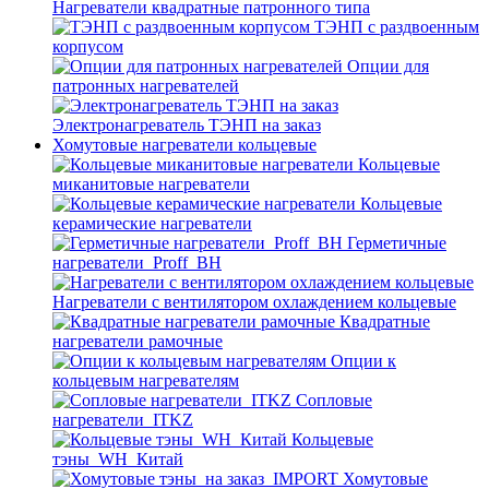
Нагреватели квадратные патронного типа
ТЭНП с раздвоенным
корпусом
Опции для
патронных нагревателей
Электронагреватель ТЭНП на заказ
Хомутовые нагреватели кольцевые
Кольцевые
миканитовые нагреватели
Кольцевые
керамические нагреватели
Герметичные
нагреватели_Proff_BH
Нагреватели с вентилятором охлаждением кольцевые
Квадратные
нагреватели рамочные
Опции к
кольцевым нагревателям
Cопловые
нагреватели_ITKZ
Кольцевые
тэны_WH_Китай
Хомутовые