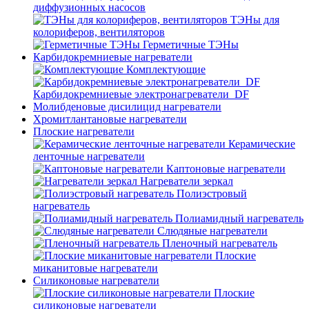
диффузионных насосов
ТЭНы для
колориферов, вентиляторов
Герметичные ТЭНы
Карбидокремниевые нагреватели
Комплектующие
Карбидокремниевые электронагреватели_DF
Молибденовые дисилицид нагреватели
Хромитлантановые нагреватели
Плоские нагреватели
Керамические
ленточные нагреватели
Каптоновые нагреватели
Нагреватели зеркал
Полиэстровый
нагреватель
Полиамидный нагреватель
Слюдяные нагреватели
Пленочный нагреватель
Плоские
миканитовые нагреватели
Силиконовые нагреватели
Плоские
силиконовые нагреватели