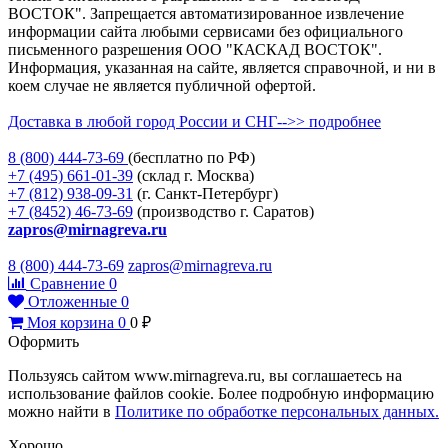
ВОСТОК". Запрещается автоматизированное извлечение
информации сайта любыми сервисами без официального
письменного разрешения ООО "КАСКАД ВОСТОК".
Информация, указанная на сайте, является справочной, и ни в
коем случае не является публичной офертой.
Доставка в любой город России и СНГ-->> подробнее
8 (800)
444-73-69
(бесплатно по РФ)
+7 (495)
661-01-39
(склад г. Москва)
+7 (812)
938-09-31
(г. Санкт-Петербург)
+7 (8452)
46-73-69
(производство г. Саратов)
zapros@mirnagreva.ru
8 (800) 444-73-69
zapros@mirnagreva.ru
Сравнение
0
Отложенные
0
Моя корзина
0
0
₽
Оформить
Пользуясь сайтом www.mirnagreva.ru, вы соглашаетесь на
использование файлов cookie. Более подробную информацию
можно найти в
Политике по обработке персональных данных.
Хорошо