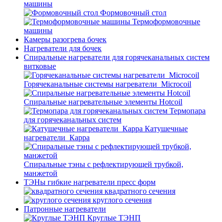
машины
Формовочный стол
Термоформовочные
машины
Камеры разогрева бочек
Нагреватели для бочек
Спиральные нагреватели для горячеканальных систем
витковые
Горячеканальные системы нагреватели_Microcoil
Спиральные нагревательные элементы Hotcoil
Термопара
для горячеканальных систем
Катушечные
нагреватели_Карра
Спиральные тэны с рефлектирующей трубкой,
манжетой
ТЭНы гибкие нагреватели пресс форм
квадратного сечения
круглого сечения
Патронные нагреватели
Круглые ТЭНП