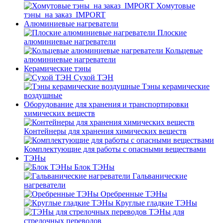
Хомутовые
тэны_на заказ_IMPORT
Алюминиевые нагреватели
Плоские
алюминиевые нагреватели
Кольцевые
алюминиевые нагреватели
Керамические тэны
Сухой ТЭН
Тэны керамические
воздушные
Оборудование для хранения и транспортировки
химических веществ
Контейнеры для хранения химических веществ
Комплектующие для работы с опасными веществами
ТЭНы
Блок ТЭНы
Гальванические
нагреватели
Оребренные ТЭНы
Круглые гладкие ТЭНы
ТЭНы для
стрелочных переводов