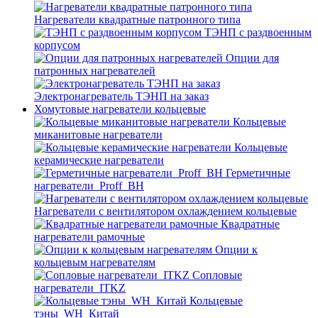
Нагреватели квадратные патронного типа
ТЭНП с раздвоенным
корпусом
Опции для
патронных нагревателей
Электронагреватель ТЭНП на заказ
Хомутовые нагреватели кольцевые
Кольцевые
миканитовые нагреватели
Кольцевые
керамические нагреватели
Герметичные
нагреватели_Proff_BH
Нагреватели с вентилятором охлаждением кольцевые
Квадратные
нагреватели рамочные
Опции к
кольцевым нагревателям
Cопловые
нагреватели_ITKZ
Кольцевые
тэны_WH_Китай