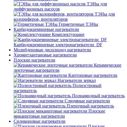
ТЭНы для
диффузионных насосов
ТЭНы для
колориферов, вентиляторов
Герметичные ТЭНы
Карбидокремниевые нагреватели
Комплектующие
Карбидокремниевые электронагреватели_DF
Молибденовые дисилицид нагреватели
Хромитлантановые нагреватели
Плоские нагреватели
Керамические
ленточные нагреватели
Каптоновые нагреватели
Нагреватели зеркал
Полиэстровый
нагреватель
Полиамидный нагреватель
Слюдяные нагреватели
Пленочный нагреватель
Плоские
миканитовые нагреватели
Силиконовые нагреватели
Плоские