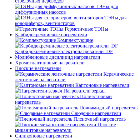
стрелочных переводов
ТЭНы для
диффузионных насосов
ТЭНы для
колориферов, вентиляторов
Герметичные ТЭНы
Карбидокремниевые нагреватели
Комплектующие
Карбидокремниевые электронагреватели_DF
Молибденовые дисилицид нагреватели
Хромитлантановые нагреватели
Плоские нагреватели
Керамические
ленточные нагреватели
Каптоновые нагреватели
Нагреватели зеркал
Полиэстровый
нагреватель
Полиамидный нагреватель
Слюдяные нагреватели
Пленочный нагреватель
Плоские
миканитовые нагреватели
Силиконовые нагреватели