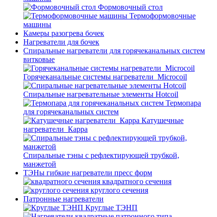
Формовочный стол
Термоформовочные
машины
Камеры разогрева бочек
Нагреватели для бочек
Спиральные нагреватели для горячеканальных систем
витковые
Горячеканальные системы нагреватели_Microcoil
Спиральные нагревательные элементы Hotcoil
Термопара
для горячеканальных систем
Катушечные
нагреватели_Карра
Спиральные тэны с рефлектирующей трубкой,
манжетой
ТЭНы гибкие нагреватели пресс форм
квадратного сечения
круглого сечения
Патронные нагреватели
Круглые ТЭНП