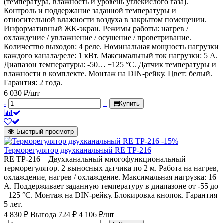
(температура, влажность и уровень углекислого газа).
Контроль и поддержание заданной температуры и
относительной влажности воздуха в закрытом помещении.
Информативный ЖК-экран. Режимы работы: нагрев /
охлаждение / увлажнение / осушение / проветривание.
Количество выходов: 4 реле. Номинальная мощность нагрузки
каждого канала/реле: 1 кВт. Максимальный ток нагрузки: 5 А.
Диапазон температуры: -50… +125 °С. Датчик температуры и
влажности в комплекте. Монтаж на DIN-рейку. Цвет: белый.
Гарантия: 2 года.
6 030 ₽/шт
-
+
Купить
Быстрый просмотр
-15%
Терморегулятор двухканальный RE ТР-216
RE ТР-216 – Двухканальный многофункциональный
терморегулятор. 2 выносных датчика по 2 м. Работа на нагрев,
охлаждение, нагрев / охлаждение. Максимальная нагрузка: 16
А. Поддерживает заданную температуру в диапазоне от -55 до
+125 °С. Монтаж на DIN-рейку. Блокировка кнопок. Гарантия
5 лет.
4 830 ₽
Выгода 724 ₽
4 106 ₽/шт