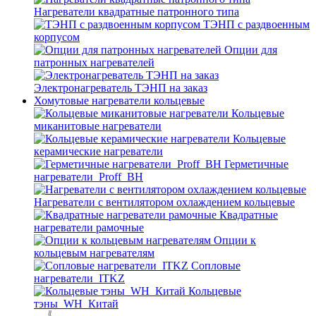
Нагреватели квадратные патронного типа
ТЭНП с раздвоенным
корпусом
Опции для
патронных нагревателей
Электронагреватель ТЭНП на заказ
Хомутовые нагреватели кольцевые
Кольцевые
миканитовые нагреватели
Кольцевые
керамические нагреватели
Герметичные
нагреватели_Proff_BH
Нагреватели с вентилятором охлаждением кольцевые
Квадратные
нагреватели рамочные
Опции к
кольцевым нагревателям
Cопловые
нагреватели_ITKZ
Кольцевые
тэны_WH_Китай