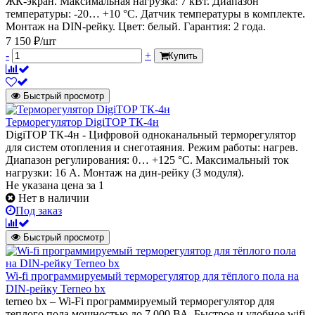
ЖК-экран. Максимальная нагрузка: 7 кВт. Диапазон
температуры: -20… +10 °С. Датчик температуры в комплекте.
Монтаж на DIN-рейку. Цвет: белый. Гарантия: 2 года.
7 150 ₽/шт
-
+
Купить
Быстрый просмотр
Терморегулятор DigiTOP ТК-4н
DigiTOP ТК-4н - Цифровой одноканальный терморегулятор
для систем отопления и снеготаяния. Режим работы: нагрев.
Диапазон регулирования: 0… +125 °C. Максимальный ток
нагрузки: 16 А. Монтаж на дин-рейку (3 модуля).
Не указана цена
за 1
Нет в наличии
Под заказ
Быстрый просмотр
Wi-fi программируемый терморегулятор для тёплого пола на
DIN-рейку Terneo bx
terneo bx – Wi-Fi программируемый терморегулятор для
теплого пола мощностью до 7 000 ВА. Быстрое и удобное wifi