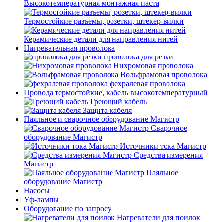
Высокотемпературная монтажная паста
Термостойкие разъемы, розетки, штекер-вилки
Керамические детали для направления нитей
Нагревательная проволока
проволока для резки
Нихромовая проволока
Вольфрамовая проволока
фехралевая проволока
Провода термостойкие, кабель высокотемпературный
Греющий кабель
Защита кабеля
Паяльное и сварочное оборудование Магистр
Сварочное
оборудование Магистр
Источники тока Магистр
Средства измерения
Магистр
Паяльное
оборудование Магистр
Насосы
Уф-лампы
Оборудование по запросу
Нагреватели для поилок