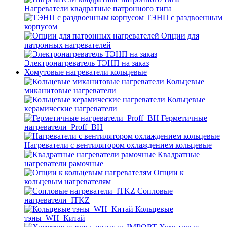
Нагреватели квадратные патронного типа
ТЭНП с раздвоенным
корпусом
Опции для
патронных нагревателей
Электронагреватель ТЭНП на заказ
Хомутовые нагреватели кольцевые
Кольцевые
миканитовые нагреватели
Кольцевые
керамические нагреватели
Герметичные
нагреватели_Proff_BH
Нагреватели с вентилятором охлаждением кольцевые
Квадратные
нагреватели рамочные
Опции к
кольцевым нагревателям
Cопловые
нагреватели_ITKZ
Кольцевые
тэны_WH_Китай