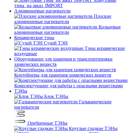
Хомутовые
тэны_на заказ_IMPORT
Алюминиевые нагреватели
Плоские
алюминиевые нагреватели
Кольцевые
алюминиевые нагреватели
Керамические тэны
Сухой ТЭН
Тэны керамические
воздушные
Оборудование для хранения и транспортировки
химических веществ
Контейнеры для хранения химических веществ
Комплектующие для работы с опасными веществами
ТЭНы
Блок ТЭНы
Гальванические
нагреватели
Оребренные ТЭНы
Круглые гладкие ТЭНы