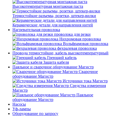
Высокотемпературная монтажная паста
Термостойкие разъемы, розетки, штекер-вилки
Керамические детали для направления нитей
Нагревательная проволока
проволока для резки
Нихромовая проволока
Вольфрамовая проволока
фехралевая проволока
Провода термостойкие, кабель высокотемпературный
Греющий кабель
Защита кабеля
Паяльное и сварочное оборудование Магистр
Сварочное
оборудование Магистр
Источники тока Магистр
Средства измерения
Магистр
Паяльное
оборудование Магистр
Насосы
Уф-лампы
Оборудование по запросу