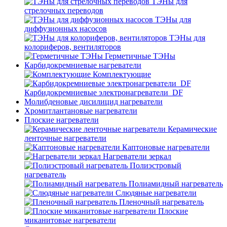
ТЭНы для
стрелочных переводов
ТЭНы для
диффузионных насосов
ТЭНы для
колориферов, вентиляторов
Герметичные ТЭНы
Карбидокремниевые нагреватели
Комплектующие
Карбидокремниевые электронагреватели_DF
Молибденовые дисилицид нагреватели
Хромитлантановые нагреватели
Плоские нагреватели
Керамические
ленточные нагреватели
Каптоновые нагреватели
Нагреватели зеркал
Полиэстровый
нагреватель
Полиамидный нагреватель
Слюдяные нагреватели
Пленочный нагреватель
Плоские
миканитовые нагреватели