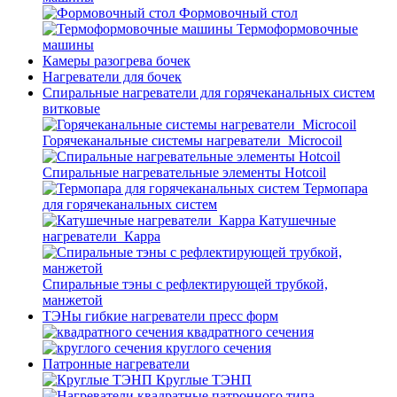
Формовочный стол
Термоформовочные
машины
Камеры разогрева бочек
Нагреватели для бочек
Спиральные нагреватели для горячеканальных систем
витковые
Горячеканальные системы нагреватели_Microcoil
Спиральные нагревательные элементы Hotcoil
Термопара
для горячеканальных систем
Катушечные
нагреватели_Карра
Спиральные тэны с рефлектирующей трубкой,
манжетой
ТЭНы гибкие нагреватели пресс форм
квадратного сечения
круглого сечения
Патронные нагреватели
Круглые ТЭНП