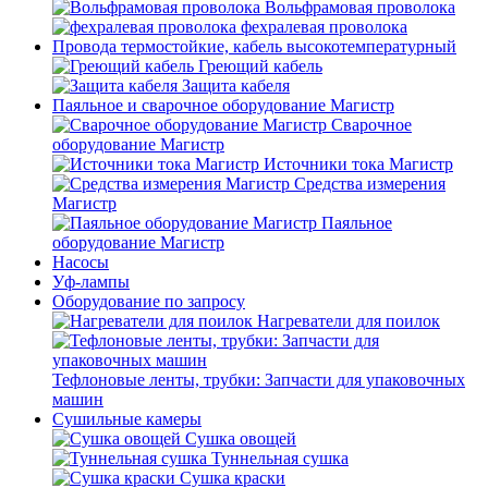
Вольфрамовая проволока
фехралевая проволока
Провода термостойкие, кабель высокотемпературный
Греющий кабель
Защита кабеля
Паяльное и сварочное оборудование Магистр
Сварочное
оборудование Магистр
Источники тока Магистр
Средства измерения
Магистр
Паяльное
оборудование Магистр
Насосы
Уф-лампы
Оборудование по запросу
Нагреватели для поилок
Тефлоновые ленты, трубки: Запчасти для упаковочных
машин
Сушильные камеры
Сушка овощей
Туннельная сушка
Сушка краски