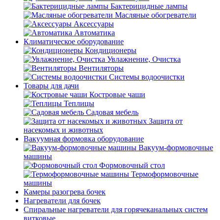
Бактерицидные лампы
Масляные обогреватели
Аксессуары
Автоматика
Климатическое оборудование
Кондиционеры
Увлажнение, Очистка
Вентиляторы
Системы водоочистки
Товары для дачи
Костровые чаши
Теплицы
Садовая мебель
Защита от
насекомых и животных
Вакуумная формовка оборудование
Вакуум-формовочные
машины
Формовочный стол
Термоформовочные
машины
Камеры разогрева бочек
Нагреватели для бочек
Спиральные нагреватели для горячеканальных систем
витковые