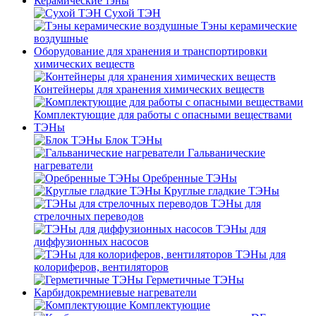
Керамические тэны
Сухой ТЭН
Тэны керамические
воздушные
Оборудование для хранения и транспортировки
химических веществ
Контейнеры для хранения химических веществ
Комплектующие для работы с опасными веществами
ТЭНы
Блок ТЭНы
Гальванические
нагреватели
Оребренные ТЭНы
Круглые гладкие ТЭНы
ТЭНы для
стрелочных переводов
ТЭНы для
диффузионных насосов
ТЭНы для
колориферов, вентиляторов
Герметичные ТЭНы
Карбидокремниевые нагреватели
Комплектующие