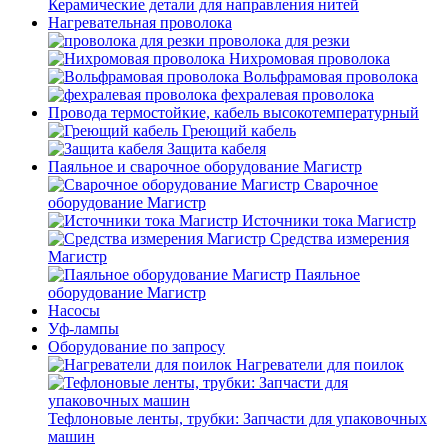
Керамические детали для направления нитей
Нагревательная проволока
проволока для резки
Нихромовая проволока
Вольфрамовая проволока
фехралевая проволока
Провода термостойкие, кабель высокотемпературный
Греющий кабель
Защита кабеля
Паяльное и сварочное оборудование Магистр
Сварочное
оборудование Магистр
Источники тока Магистр
Средства измерения
Магистр
Паяльное
оборудование Магистр
Насосы
Уф-лампы
Оборудование по запросу
Нагреватели для поилок
Тефлоновые ленты, трубки: Запчасти для упаковочных
машин