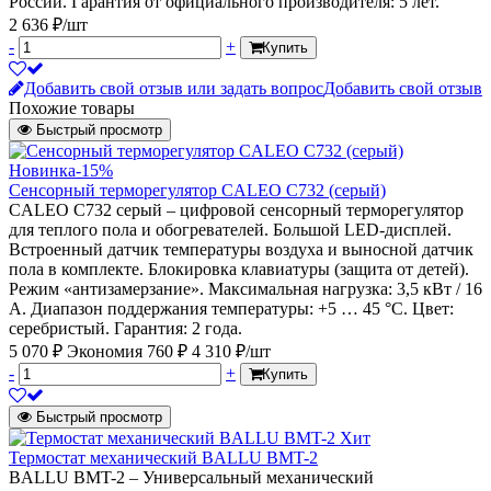
России. Гарантия от официального производителя: 5 лет.
2 636 ₽/шт
-
+
Купить
Добавить свой отзыв или задать вопрос
Добавить свой отзыв
Похожие товары
Быстрый просмотр
Новинка
-15%
Сенсорный терморегулятор CALEO C732 (серый)
CALEO С732 серый – цифровой сенсорный терморегулятор
для теплого пола и обогревателей. Большой LED-дисплей.
Встроенный датчик температуры воздуха и выносной датчик
пола в комплекте. Блокировка клавиатуры (защита от детей).
Режим «антизамерзание». Максимальная нагрузка: 3,5 кВт / 16
А. Диапазон поддержания температуры: +5 … 45 °С. Цвет:
серебристый. Гарантия: 2 года.
5 070 ₽
Экономия 760 ₽
4 310 ₽/шт
-
+
Купить
Быстрый просмотр
Хит
Термостат механический BALLU BMT-2
BALLU BMT-2 – Универсальный механический