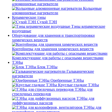
алюминиевые нагреватели
Кольцевые
алюминиевые нагреватели
Керамические тэны
Сухой ТЭН
Тэны керамические
воздушные
Оборудование для хранения и транспортировки
химических веществ
Контейнеры для хранения химических веществ
Комплектующие для работы с опасными веществами
ТЭНы
Блок ТЭНы
Гальванические
нагреватели
Оребренные ТЭНы
Круглые гладкие ТЭНы
ТЭНы для
стрелочных переводов
ТЭНы для
диффузионных насосов
ТЭНы для
колориферов, вентиляторов