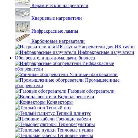
Керамические нагреватели
Кварцевые нагреватели
Инфракрасные лампы
Карбоновые нагреватели
Нагреватели для ИК сауны
Инфракрасные излучатели
Обогреватели для дома, дачи, бизнеса
Инфракрасные
обогреватели
Уличные обогреватели
Промышленные
обогреватели
Газовые обогреватели
Водонагреватели
Конвекторы
Теплый пол
Теплый плинтус
Греющие кабели
Терморегуляторы
Тепловые пушки
Тепловые завесы