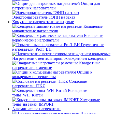
Опции для
патронных нагревателей
Электронагреватель ТЭНП на заказ
Хомутовые нагреватели кольцевые
Кольцевые
миканитовые нагреватели
Кольцевые
керамические нагреватели
Герметичные
нагреватели_Proff_BH
Нагреватели с вентилятором охлаждением кольцевые
Квадратные
нагреватели рамочные
Опции к
кольцевым нагревателям
Cопловые
нагреватели_ITKZ
Кольцевые
тэны_WH_Китай
Хомутовые
тэны_на заказ_IMPORT
Алюминиевые нагреватели
Плоские