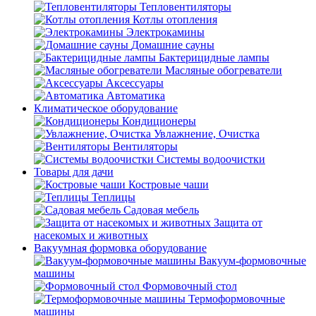
Тепловентиляторы
Котлы отопления
Электрокамины
Домашние сауны
Бактерицидные лампы
Масляные обогреватели
Аксессуары
Автоматика
Климатическое оборудование
Кондиционеры
Увлажнение, Очистка
Вентиляторы
Системы водоочистки
Товары для дачи
Костровые чаши
Теплицы
Садовая мебель
Защита от
насекомых и животных
Вакуумная формовка оборудование
Вакуум-формовочные
машины
Формовочный стол
Термоформовочные
машины