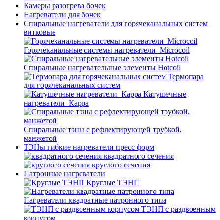
Камеры разогрева бочек
Нагреватели для бочек
Спиральные нагреватели для горячеканальных систем
витковые
Горячеканальные системы нагреватели_Microcoil
Спиральные нагревательные элементы Hotcoil
Термопара
для горячеканальных систем
Катушечные
нагреватели_Карра
Спиральные тэны с рефлектирующей трубкой,
манжетой
ТЭНы гибкие нагреватели пресс форм
квадратного сечения
круглого сечения
Патронные нагреватели
Круглые ТЭНП
Нагреватели квадратные патронного типа
ТЭНП с раздвоенным
корпусом