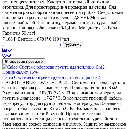
полотенцесушителям. Как дополнительный источник
отопления. Для предотвращения промерзания стены. Для
снижения риска образования плесени и грибка. Сверхтонкий
(толщина нагревательного кабеля – 2,8 мм). Монтаж в
плиточный клей. Под плитку, керамогранит, натуральный
камень. Площадь обогрева: 0,9-1,4 м2. Мощность: 18 Вт/м.
Гарантия 50 лет!
7 188 ₽
Выгода 1 078 ₽
6 110 ₽/шт
-
+
Купить
Быстрый просмотр
Новинка
Хит
-15%
Caleo Система обогрева грунта для теплицы 6 м2
CALEO CABLE 15W-35 + ТР-50 – Система обогрева грунта в
теплице, оранжерее, зимнем саду. Площадь теплицы: 6 м2.
Размеры теплицы (ШхД): 2х3 м. Поддержание температуры
грунта в диапазоне +17-27 °С. В комплекте греющий кабель,
терморегулятор для грунта, датчик температуры. Кабельная
нагревательная секция: 35 м / 525 Вт. Возможность раннего
высаживания растений весной. Продление сезона
использования теплицы осенью. Увеличение урожайности.
Уменьшение сроков созревания культур. Защита от заморозков