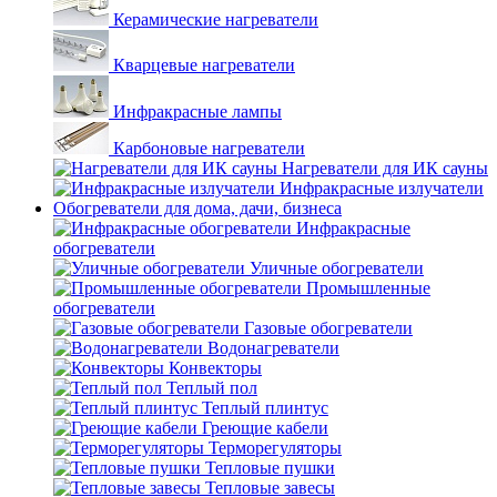
Керамические нагреватели
Кварцевые нагреватели
Инфракрасные лампы
Карбоновые нагреватели
Нагреватели для ИК сауны
Инфракрасные излучатели
Обогреватели для дома, дачи, бизнеса
Инфракрасные
обогреватели
Уличные обогреватели
Промышленные
обогреватели
Газовые обогреватели
Водонагреватели
Конвекторы
Теплый пол
Теплый плинтус
Греющие кабели
Терморегуляторы
Тепловые пушки
Тепловые завесы