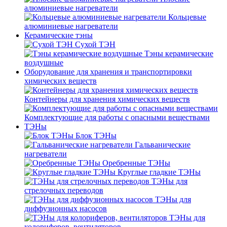
алюминиевые нагреватели
Кольцевые
алюминиевые нагреватели
Керамические тэны
Сухой ТЭН
Тэны керамические
воздушные
Оборудование для хранения и транспортировки
химических веществ
Контейнеры для хранения химических веществ
Комплектующие для работы с опасными веществами
ТЭНы
Блок ТЭНы
Гальванические
нагреватели
Оребренные ТЭНы
Круглые гладкие ТЭНы
ТЭНы для
стрелочных переводов
ТЭНы для
диффузионных насосов
ТЭНы для
колориферов, вентиляторов