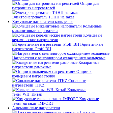
Опции для
патронных нагревателей
Электронагреватель ТЭНП на заказ
Хомутовые нагреватели кольцевые
Кольцевые
миканитовые нагреватели
Кольцевые
керамические нагреватели
Герметичные
нагреватели_Proff_BH
Нагреватели с вентилятором охлаждением кольцевые
Квадратные
нагреватели рамочные
Опции к
кольцевым нагревателям
Cопловые
нагреватели_ITKZ
Кольцевые
тэны_WH_Китай
Хомутовые
тэны_на заказ_IMPORT
Алюминиевые нагреватели
Плоские