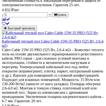
Увеличенная стойкость к локальным перегревам и защита от
электромагнитного излучения. Гарантия 25 лет.
4 832 ₽/шт
-
+
Купить
Быстрый просмотр
Кабельный теплый пол Caleo Cable 15W-35 PRO (525 Вт, 2,6-4
м2)
Caleo Cable 15W-35 PRO (525 Вт, 2,6-4 м2) – Комплект теплого
пола на основе двухжильного экранированного резистивного
кабеля. PRO серия – для сложных условий монтажа и
эксплуатации, стойкость к механическим нагрузкам и
перегреву. Универсальный кабельный пол под любое
покрытие (керамогранит, плитку, паркет, натуральный камень
и др.). Идеален для помещений со сложной конфигурацией.
Подходит для влажных помещений. Мощность: 15 Вт/м или
130-200 Вт/м2 (зависит от шага укладки). Площадь обогрева:
2,6-4,0 м2. Монтаж в тонкую стяжку, плиточный клей или
наливной пол. Экран из алюмолавсана с дренажным
проводником. Увеличенная толщина нагревательного кабеля –
6-7 мм. Гарантия: 20 лет.
5 549 ₽/шт