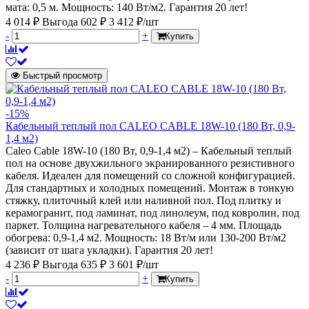
мата: 0,5 м. Мощность: 140 Вт/м2. Гарантия 20 лет!
4 014 ₽
Выгода 602 ₽
3 412 ₽/шт
-
+
Купить
Быстрый просмотр
-15%
Кабельный теплый пол CALEO CABLE 18W-10 (180 Вт, 0,9-
1,4 м2)
Caleo Cable 18W-10 (180 Вт, 0,9-1,4 м2) – Кабельный теплый
пол на основе двухжильного экранированного резистивного
кабеля. Идеален для помещений со сложной конфигурацией.
Для стандартных и холодных помещений. Монтаж в тонкую
стяжку, плиточный клей или наливной пол. Под плитку и
керамогранит, под ламинат, под линолеум, под ковролин, под
паркет. Толщина нагревательного кабеля – 4 мм. Площадь
обогрева: 0,9-1,4 м2. Мощность: 18 Вт/м или 130-200 Вт/м2
(зависит от шага укладки). Гарантия 20 лет!
4 236 ₽
Выгода 635 ₽
3 601 ₽/шт
-
+
Купить