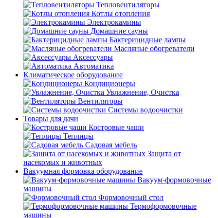
Тепловентиляторы
Котлы отопления
Электрокамины
Домашние сауны
Бактерицидные лампы
Масляные обогреватели
Аксессуары
Автоматика
Климатическое оборудование
Кондиционеры
Увлажнение, Очистка
Вентиляторы
Системы водоочистки
Товары для дачи
Костровые чаши
Теплицы
Садовая мебель
Защита от
насекомых и животных
Вакуумная формовка оборудование
Вакуум-формовочные
машины
Формовочный стол
Термоформовочные
машины