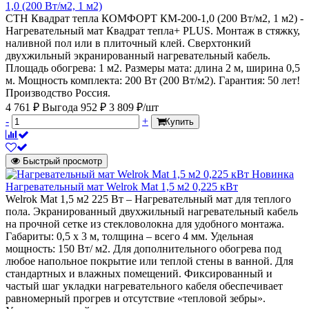
1,0 (200 Вт/м2, 1 м2)
СТН Квадрат тепла КОМФОРТ КМ-200-1,0 (200 Вт/м2, 1 м2) -
Нагревательный мат Квадрат тепла+ PLUS. Монтаж в стяжку,
наливной пол или в плиточный клей. Сверхтонкий
двухжильный экранированный нагревательный кабель.
Площадь обогрева: 1 м2. Размеры мата: длина 2 м, ширина 0,5
м. Мощность комплекта: 200 Вт (200 Вт/м2). Гарантия: 50 лет!
Производство Россия.
4 761 ₽
Выгода 952 ₽
3 809 ₽/шт
-
+
Купить
Быстрый просмотр
Новинка
Нагревательный мат Welrok Mat 1,5 м2 0,225 кВт
Welrok Mat 1,5 м2 225 Вт – Нагревательный мат для теплого
пола. Экранированный двухжильный нагревательный кабель
на прочной сетке из стекловолокна для удобного монтажа.
Габариты: 0,5 х 3 м, толщина – всего 4 мм. Удельная
мощность: 150 Вт/ м2. Для дополнительного обогрева под
любое напольное покрытие или теплой стены в ванной. Для
стандартных и влажных помещений. Фиксированный и
частый шаг укладки нагревательного кабеля обеспечивает
равномерный прогрев и отсутствие «тепловой зебры».