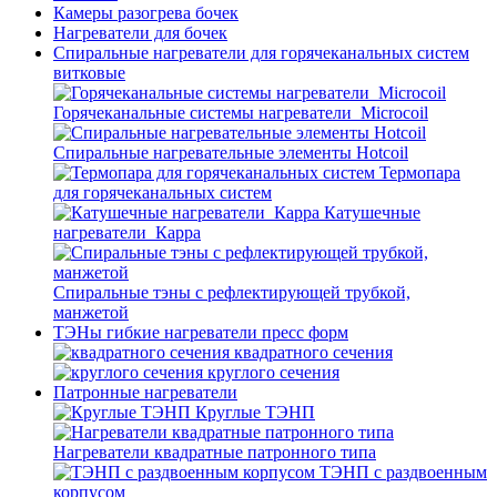
Камеры разогрева бочек
Нагреватели для бочек
Спиральные нагреватели для горячеканальных систем
витковые
Горячеканальные системы нагреватели_Microcoil
Спиральные нагревательные элементы Hotcoil
Термопара
для горячеканальных систем
Катушечные
нагреватели_Карра
Спиральные тэны с рефлектирующей трубкой,
манжетой
ТЭНы гибкие нагреватели пресс форм
квадратного сечения
круглого сечения
Патронные нагреватели
Круглые ТЭНП
Нагреватели квадратные патронного типа
ТЭНП с раздвоенным
корпусом