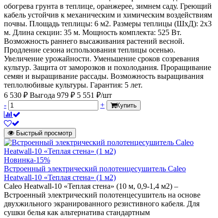
обогрева грунта в теплице, оранжерее, зимнем саду. Греющий
кабель устойчив к механическим и химическим воздействиям
почвы. Площадь теплицы: 6 м2. Размеры теплицы (ШхД): 2х3
м. Длина секции: 35 м. Мощность комплекта: 525 Вт.
Возможность раннего высаживания растений весной.
Продление сезона использования теплицы осенью.
Увеличение урожайности. Уменьшение сроков созревания
культур. Защита от заморозков и похолодания. Проращивание
семян и выращивание рассады. Возможность выращивания
теплолюбивые культуры. Гарантия: 5 лет.
6 530 ₽
Выгода 979 ₽
5 551 ₽/шт
-
+
Купить
Быстрый просмотр
Новинка
-15%
Встроенный электрический полотенцесушитель Caleo
Heatwall-10 «Теплая стена» (1 м2)
Caleo Heatwall-10 «Теплая стена» (10 м, 0,9-1,4 м2) –
Встроенный электрический полотенцесушитель на основе
двухжильного экранированного резистивного кабеля. Для
сушки белья как альтернатива стандартным