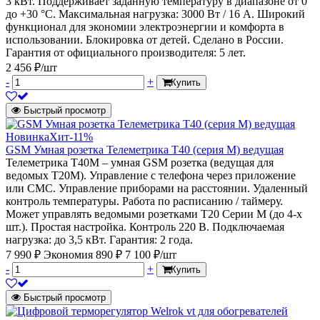
3 кВт. Поддерживает заданную температуру в диапазоне от 0
до +30 °С. Максимальная нагрузка: 3000 Вт / 16 А. Широкий
функционал для экономии электроэнергии и комфорта в
использовании. Блокировка от детей. Сделано в России.
Гарантия от официального производителя: 5 лет.
2 456 ₽/шт
-
+
Купить
Быстрый просмотр
Новинка
Хит
-11%
GSM Умная розетка Телеметрика Т40 (серия М) ведущая
Телеметрика Т40М – умная GSM розетка (ведущая для
ведомых Т20М). Управление с телефона через приложение
или СМС. Управление приборами на расстоянии. Удаленный
контроль температуры. Работа по расписанию / таймеру.
Может управлять ведомыми розетками Т20 Серии М (до 4-х
шт.). Простая настройка. Контроль 220 В. Подключаемая
нагрузка: до 3,5 кВт. Гарантия: 2 года.
7 990 ₽
Экономия 890 ₽
7 100 ₽/шт
-
+
Купить
Быстрый просмотр