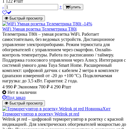
1 122 ₽/шт
-
+
Купить
Быстрый просмотр
-14%
WiFi Умная розетка Телеметрика T80i
Телеметрика T80i – умная розетка WiFi. Работает
самостоятельно, без ведомых устройств. Дистанционное
управление электроприборами. Режим термостата для
обогревателей с управлением через смартфон. Онлайн-
контроль температуры. Работа по расписанию / таймеру.
Поддержка голосового управления через Алису. Интеграция с
системой умного дома Tuya Smart Home. Расширенный
комплект: цифровой датчик с кабелем 2 метра в комплекте
(диапазон измерений от -20 до +100 °C). Подключаемая
нагрузка: до 3,5 кВт. Гарантия: 2 года.
4 990 ₽
Экономия 700 ₽
4 290 ₽/шт
Нет в наличии
Под заказ
Быстрый просмотр
Новинка
Хит
Терморегулятор в розетку Welrok pt red
Welrok pt red – цифровой терморегулятор в розетку с красной
индикацией. Для электрических обогревателей мощностью до