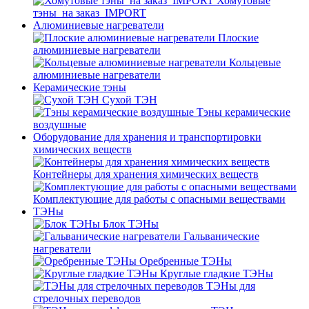
Хомутовые
тэны_на заказ_IMPORT
Алюминиевые нагреватели
Плоские
алюминиевые нагреватели
Кольцевые
алюминиевые нагреватели
Керамические тэны
Сухой ТЭН
Тэны керамические
воздушные
Оборудование для хранения и транспортировки
химических веществ
Контейнеры для хранения химических веществ
Комплектующие для работы с опасными веществами
ТЭНы
Блок ТЭНы
Гальванические
нагреватели
Оребренные ТЭНы
Круглые гладкие ТЭНы
ТЭНы для
стрелочных переводов