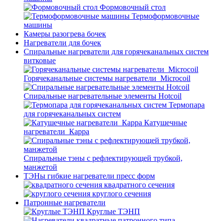
Формовочный стол
Термоформовочные
машины
Камеры разогрева бочек
Нагреватели для бочек
Спиральные нагреватели для горячеканальных систем
витковые
Горячеканальные системы нагреватели_Microcoil
Спиральные нагревательные элементы Hotcoil
Термопара
для горячеканальных систем
Катушечные
нагреватели_Карра
Спиральные тэны с рефлектирующей трубкой,
манжетой
ТЭНы гибкие нагреватели пресс форм
квадратного сечения
круглого сечения
Патронные нагреватели
Круглые ТЭНП