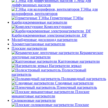
ТЭНы для
диффузионных насосов
ТЭНы для
колориферов, вентиляторов
Герметичные ТЭНы
Карбидокремниевые нагреватели
Комплектующие
Карбидокремниевые электронагреватели_DF
Молибденовые дисилицид нагреватели
Хромитлантановые нагреватели
Плоские нагреватели
Керамические
ленточные нагреватели
Каптоновые нагреватели
Нагреватели зеркал
Полиэстровый
нагреватель
Полиамидный нагреватель
Слюдяные нагреватели
Пленочный нагреватель
Плоские
миканитовые нагреватели
Силиконовые нагреватели
Плоские