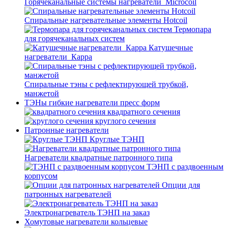
Горячеканальные системы нагреватели_Microcoil
Спиральные нагревательные элементы Hotcoil
Термопара
для горячеканальных систем
Катушечные
нагреватели_Карра
Спиральные тэны с рефлектирующей трубкой,
манжетой
ТЭНы гибкие нагреватели пресс форм
квадратного сечения
круглого сечения
Патронные нагреватели
Круглые ТЭНП
Нагреватели квадратные патронного типа
ТЭНП с раздвоенным
корпусом
Опции для
патронных нагревателей
Электронагреватель ТЭНП на заказ
Хомутовые нагреватели кольцевые