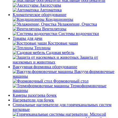
Масляные обогреватели
Аксессуары
Автоматика
Климатическое оборудование
Кондиционеры
Увлажнение, Очистка
Вентиляторы
Системы водоочистки
Товары для дачи
Костровые чаши
Теплицы
Садовая мебель
Защита от
насекомых и животных
Вакуумная формовка оборудование
Вакуум-формовочные
машины
Формовочный стол
Термоформовочные
машины
Камеры разогрева бочек
Нагреватели для бочек
Спиральные нагреватели для горячеканальных систем
витковые