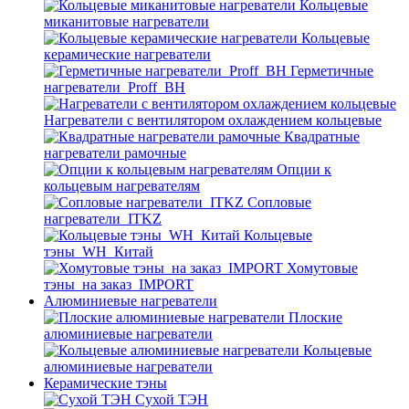
Кольцевые
миканитовые нагреватели
Кольцевые
керамические нагреватели
Герметичные
нагреватели_Proff_BH
Нагреватели с вентилятором охлаждением кольцевые
Квадратные
нагреватели рамочные
Опции к
кольцевым нагревателям
Cопловые
нагреватели_ITKZ
Кольцевые
тэны_WH_Китай
Хомутовые
тэны_на заказ_IMPORT
Алюминиевые нагреватели
Плоские
алюминиевые нагреватели
Кольцевые
алюминиевые нагреватели
Керамические тэны
Сухой ТЭН