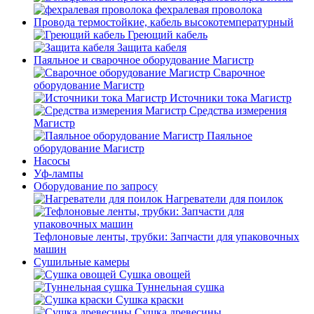
фехралевая проволока
Провода термостойкие, кабель высокотемпературный
Греющий кабель
Защита кабеля
Паяльное и сварочное оборудование Магистр
Сварочное
оборудование Магистр
Источники тока Магистр
Средства измерения
Магистр
Паяльное
оборудование Магистр
Насосы
Уф-лампы
Оборудование по запросу
Нагреватели для поилок
Тефлоновые ленты, трубки: Запчасти для упаковочных
машин
Сушильные камеры
Сушка овощей
Туннельная сушка
Сушка краски
Сушка древесины