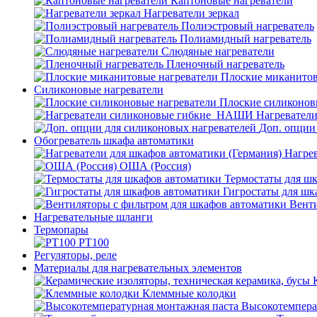
Каптоновые нагреватели
Нагреватели зеркал
Полиэстровый нагреватель
Полиамидный нагреватель
Слюдяные нагреватели
Пленочный нагреватель
Плоские миканитов
Силиконовые нагреватели
Плоские силиконов
Нагревател
Доп. опции
Обогреватель шкафа автоматики
Нагрев
ОША (Россия)
Термостаты для ш
Гигростаты для шк
Венти
Нагревательные шланги
Термопары
PT100
Регуляторы, реле
Материалы для нагревательных элементов
Клеммные колодки
Высокотемпера