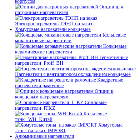
корпусом
Опции для
патронных нагревателей
Электронагреватель ТЭНП на заказ
Хомутовые нагреватели кольцевые
Кольцевые
миканитовые нагреватели
Кольцевые
керамические нагреватели
Герметичные
нагреватели_Proff_BH
Нагреватели с вентилятором охлаждением кольцевые
Квадратные
нагреватели рамочные
Опции к
кольцевым нагревателям
Cопловые
нагреватели_ITKZ
Кольцевые
тэны_WH_Китай
Хомутовые
тэны_на заказ_IMPORT
Алюминиевые нагреватели