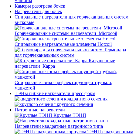
машины
Камеры разогрева бочек
Нагреватели для бочек
Спиральные нагреватели для горячеканальных систем
витковые
Горячеканальные системы нагреватели_Microcoil
Спиральные нагревательные элементы Hotcoil
Термопара
для горячеканальных систем
Катушечные
нагреватели_Карра
Спиральные тэны с рефлектирующей трубкой,
манжетой
ТЭНы гибкие нагреватели пресс форм
квадратного сечения
круглого сечения
Патронные нагреватели
Круглые ТЭНП
Нагреватели квадратные патронного типа
ТЭНП с раздвоенным