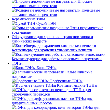
Плоские
алюминиевые нагреватели
Кольцевые
алюминиевые нагреватели
Керамические тэны
Сухой ТЭН
Тэны керамические
воздушные
Оборудование для хранения и транспортировки
химических веществ
Контейнеры для хранения химических веществ
Комплектующие для работы с опасными веществами
ТЭНы
Блок ТЭНы
Гальванические
нагреватели
Оребренные ТЭНы
Круглые гладкие ТЭНы
ТЭНы для
стрелочных переводов
ТЭНы для
диффузионных насосов
ТЭНы для