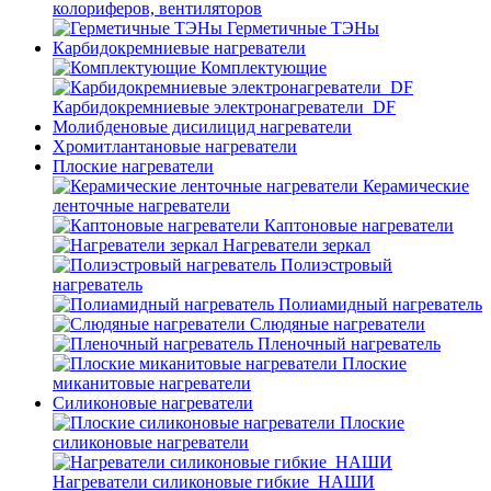
колориферов, вентиляторов
Герметичные ТЭНы
Карбидокремниевые нагреватели
Комплектующие
Карбидокремниевые электронагреватели_DF
Молибденовые дисилицид нагреватели
Хромитлантановые нагреватели
Плоские нагреватели
Керамические
ленточные нагреватели
Каптоновые нагреватели
Нагреватели зеркал
Полиэстровый
нагреватель
Полиамидный нагреватель
Слюдяные нагреватели
Пленочный нагреватель
Плоские
миканитовые нагреватели
Силиконовые нагреватели
Плоские
силиконовые нагреватели
Нагреватели силиконовые гибкие_НАШИ