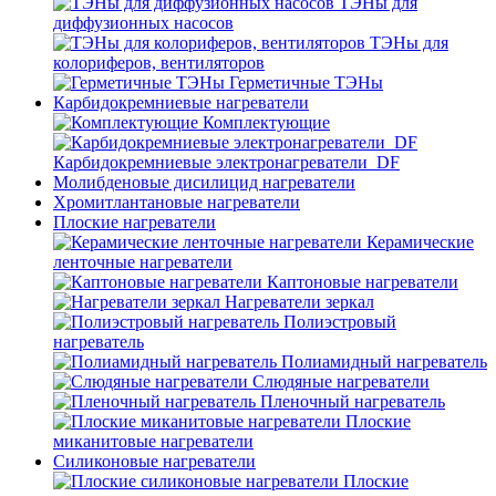
ТЭНы для
диффузионных насосов
ТЭНы для
колориферов, вентиляторов
Герметичные ТЭНы
Карбидокремниевые нагреватели
Комплектующие
Карбидокремниевые электронагреватели_DF
Молибденовые дисилицид нагреватели
Хромитлантановые нагреватели
Плоские нагреватели
Керамические
ленточные нагреватели
Каптоновые нагреватели
Нагреватели зеркал
Полиэстровый
нагреватель
Полиамидный нагреватель
Слюдяные нагреватели
Пленочный нагреватель
Плоские
миканитовые нагреватели
Силиконовые нагреватели
Плоские