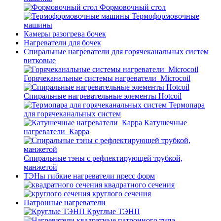
Формовочный стол
Термоформовочные
машины
Камеры разогрева бочек
Нагреватели для бочек
Спиральные нагреватели для горячеканальных систем
витковые
Горячеканальные системы нагреватели_Microcoil
Спиральные нагревательные элементы Hotcoil
Термопара
для горячеканальных систем
Катушечные
нагреватели_Карра
Спиральные тэны с рефлектирующей трубкой,
манжетой
ТЭНы гибкие нагреватели пресс форм
квадратного сечения
круглого сечения
Патронные нагреватели
Круглые ТЭНП