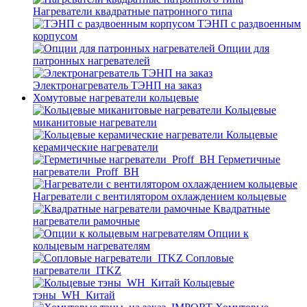
Нагреватели квадратные патронного типа
ТЭНП с раздвоенным
корпусом
Опции для
патронных нагревателей
Электронагреватель ТЭНП на заказ
Хомутовые нагреватели кольцевые
Кольцевые
миканитовые нагреватели
Кольцевые
керамические нагреватели
Герметичные
нагреватели_Proff_BH
Нагреватели с вентилятором охлаждением кольцевые
Квадратные
нагреватели рамочные
Опции к
кольцевым нагревателям
Cопловые
нагреватели_ITKZ
Кольцевые
тэны_WH_Китай