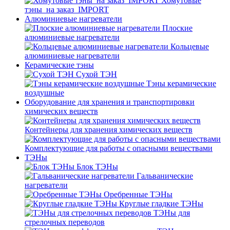
Хомутовые
тэны_на заказ_IMPORT
Алюминиевые нагреватели
Плоские
алюминиевые нагреватели
Кольцевые
алюминиевые нагреватели
Керамические тэны
Сухой ТЭН
Тэны керамические
воздушные
Оборудование для хранения и транспортировки
химических веществ
Контейнеры для хранения химических веществ
Комплектующие для работы с опасными веществами
ТЭНы
Блок ТЭНы
Гальванические
нагреватели
Оребренные ТЭНы
Круглые гладкие ТЭНы
ТЭНы для
стрелочных переводов