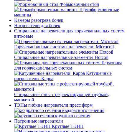
Формовочный стол
Термоформовочные
машины
Камеры разогрева бочек
Нагреватели для бочек
Спиральные нагреватели для горячеканальных систем
витковые
Горячеканальные системы нагреватели_Microcoil
Спиральные нагревательные элементы Hotcoil
Термопара
для горячеканальных систем
Катушечные
нагреватели_Карра
Спиральные тэны с рефлектирующей трубкой,
манжетой
ТЭНы гибкие нагреватели пресс форм
квадратного сечения
круглого сечения
Патронные нагреватели
Круглые ТЭНП