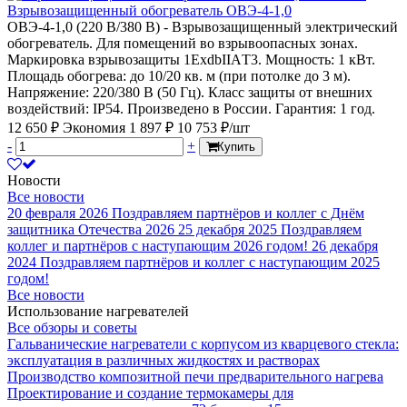
Взрывозащищенный обогреватель ОВЭ-4-1,0
ОВЭ-4-1,0 (220 В/380 В) - Взрывозащищенный электрический
обогреватель. Для помещений во взрывоопасных зонах.
Маркировка взрывозащиты 1EхdbIIАT3. Мощность: 1 кВт.
Площадь обогрева: до 10/20 кв. м (при потолке до 3 м).
Напряжение: 220/380 В (50 Гц). Класс защиты от внешних
воздействий: IP54. Произведено в России. Гарантия: 1 год.
12 650 ₽
Экономия 1 897 ₽
10 753 ₽/шт
-
+
Купить
Новости
Все новости
20 февраля 2026
Поздравляем партнёров и коллег с Днём
защитника Отечества 2026
25 декабря 2025
Поздравляем
коллег и партнёров с наступающим 2026 годом!
26 декабря
2024
Поздравляем партнёров и коллег с наступающим 2025
годом!
Все новости
Использование нагревателей
Все обзоры и советы
Гальванические нагреватели с корпусом из кварцевого стекла:
эксплуатация в различных жидкостях и растворах
Производство композитной печи предварительного нагрева
Проектирование и создание термокамеры для