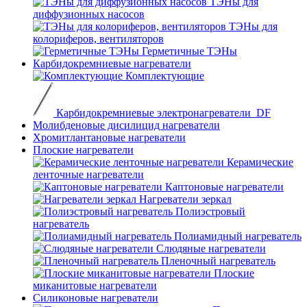
ТЭНы для
диффузионных насосов
ТЭНы для
колориферов, вентиляторов
Герметичные ТЭНы
Карбидокремниевые нагреватели
Комплектующие
Карбидокремниевые электронагреватели_DF
Молибденовые дисилицид нагреватели
Хромитлантановые нагреватели
Плоские нагреватели
Керамические
ленточные нагреватели
Каптоновые нагреватели
Нагреватели зеркал
Полиэстровый
нагреватель
Полиамидный нагреватель
Слюдяные нагреватели
Пленочный нагреватель
Плоские
миканитовые нагреватели
Силиконовые нагреватели