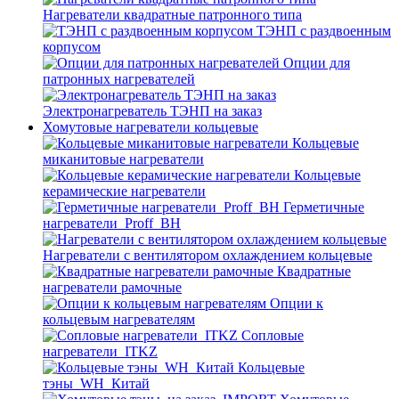
Нагреватели квадратные патронного типа
ТЭНП с раздвоенным
корпусом
Опции для
патронных нагревателей
Электронагреватель ТЭНП на заказ
Хомутовые нагреватели кольцевые
Кольцевые
миканитовые нагреватели
Кольцевые
керамические нагреватели
Герметичные
нагреватели_Proff_BH
Нагреватели с вентилятором охлаждением кольцевые
Квадратные
нагреватели рамочные
Опции к
кольцевым нагревателям
Cопловые
нагреватели_ITKZ
Кольцевые
тэны_WH_Китай