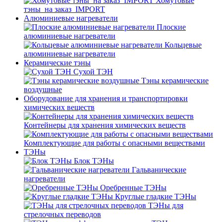
Хомутовые
тэны_на заказ_IMPORT
Алюминиевые нагреватели
Плоские
алюминиевые нагреватели
Кольцевые
алюминиевые нагреватели
Керамические тэны
Сухой ТЭН
Тэны керамические
воздушные
Оборудование для хранения и транспортировки
химических веществ
Контейнеры для хранения химических веществ
Комплектующие для работы с опасными веществами
ТЭНы
Блок ТЭНы
Гальванические
нагреватели
Оребренные ТЭНы
Круглые гладкие ТЭНы
ТЭНы для
стрелочных переводов