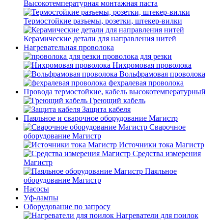
Высокотемпературная монтажная паста
Термостойкие разъемы, розетки, штекер-вилки
Керамические детали для направления нитей
Нагревательная проволока
проволока для резки
Нихромовая проволока
Вольфрамовая проволока
фехралевая проволока
Провода термостойкие, кабель высокотемпературный
Греющий кабель
Защита кабеля
Паяльное и сварочное оборудование Магистр
Сварочное
оборудование Магистр
Источники тока Магистр
Средства измерения
Магистр
Паяльное
оборудование Магистр
Насосы
Уф-лампы
Оборудование по запросу
Нагреватели для поилок