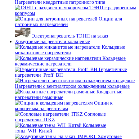
Нагреватели квадратные патронного типа
ТЭНП с раздвоенным
корпусом
Опции для
патронных нагревателей
Электронагреватель ТЭНП на заказ
Хомутовые нагреватели кольцевые
Кольцевые
миканитовые нагреватели
Кольцевые
керамические нагреватели
Герметичные
нагреватели_Proff_BH
Нагреватели с вентилятором охлаждением кольцевые
Квадратные
нагреватели рамочные
Опции к
кольцевым нагревателям
Cопловые
нагреватели_ITKZ
Кольцевые
тэны_WH_Китай
Хомутовые