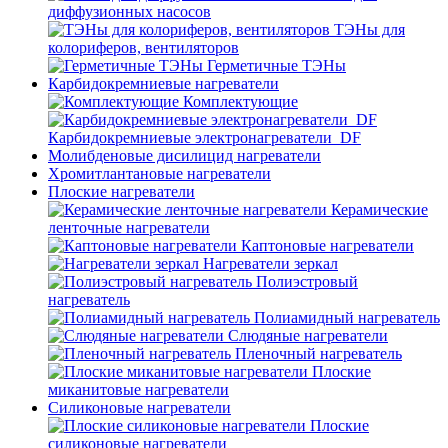
диффузионных насосов
ТЭНы для
колориферов, вентиляторов
Герметичные ТЭНы
Карбидокремниевые нагреватели
Комплектующие
Карбидокремниевые электронагреватели_DF
Молибденовые дисилицид нагреватели
Хромитлантановые нагреватели
Плоские нагреватели
Керамические
ленточные нагреватели
Каптоновые нагреватели
Нагреватели зеркал
Полиэстровый
нагреватель
Полиамидный нагреватель
Слюдяные нагреватели
Пленочный нагреватель
Плоские
миканитовые нагреватели
Силиконовые нагреватели
Плоские
силиконовые нагреватели