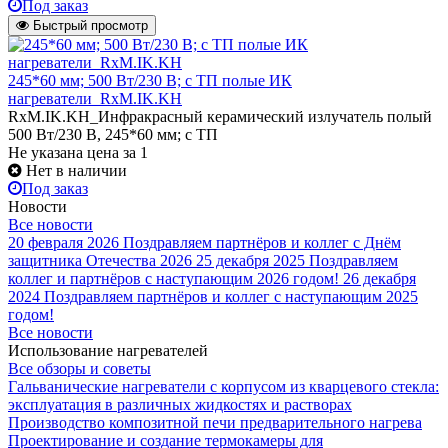
Под заказ
Быстрый просмотр
245*60 мм; 500 Вт/230 В; с ТП полые ИК
нагреватели_RxM.IK.KH
RxM.IK.KH_Инфракрасный керамический излучатель полый
500 Вт/230 В, 245*60 мм; с ТП
Не указана цена
за 1
Нет в наличии
Под заказ
Новости
Все новости
20 февраля 2026
Поздравляем партнёров и коллег с Днём
защитника Отечества 2026
25 декабря 2025
Поздравляем
коллег и партнёров с наступающим 2026 годом!
26 декабря
2024
Поздравляем партнёров и коллег с наступающим 2025
годом!
Все новости
Использование нагревателей
Все обзоры и советы
Гальванические нагреватели с корпусом из кварцевого стекла:
эксплуатация в различных жидкостях и растворах
Производство композитной печи предварительного нагрева
Проектирование и создание термокамеры для