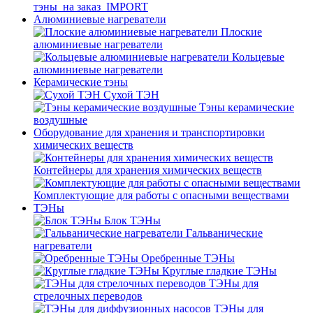
тэны_на заказ_IMPORT
Алюминиевые нагреватели
Плоские
алюминиевые нагреватели
Кольцевые
алюминиевые нагреватели
Керамические тэны
Сухой ТЭН
Тэны керамические
воздушные
Оборудование для хранения и транспортировки
химических веществ
Контейнеры для хранения химических веществ
Комплектующие для работы с опасными веществами
ТЭНы
Блок ТЭНы
Гальванические
нагреватели
Оребренные ТЭНы
Круглые гладкие ТЭНы
ТЭНы для
стрелочных переводов
ТЭНы для