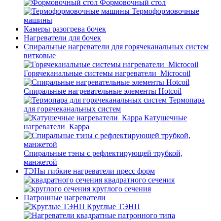
Формовочный стол
Термоформовочные
машины
Камеры разогрева бочек
Нагреватели для бочек
Спиральные нагреватели для горячеканальных систем
витковые
Горячеканальные системы нагреватели_Microcoil
Спиральные нагревательные элементы Hotcoil
Термопара
для горячеканальных систем
Катушечные
нагреватели_Карра
Спиральные тэны с рефлектирующей трубкой,
манжетой
ТЭНы гибкие нагреватели пресс форм
квадратного сечения
круглого сечения
Патронные нагреватели
Круглые ТЭНП