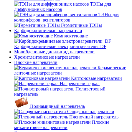
ТЭНы для
диффузионных насосов
ТЭНы для
колориферов, вентиляторов
Герметичные ТЭНы
Карбидокремниевые нагреватели
Комплектующие
Карбидокремниевые электронагреватели_DF
Молибденовые дисилицид нагреватели
Хромитлантановые нагреватели
Плоские нагреватели
Керамические
ленточные нагреватели
Каптоновые нагреватели
Нагреватели зеркал
Полиэстровый
нагреватель
Полиамидный нагреватель
Слюдяные нагреватели
Пленочный нагреватель
Плоские
миканитовые нагреватели