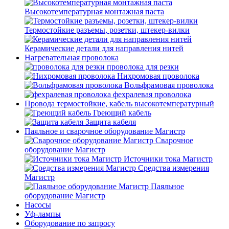
Высокотемпературная монтажная паста
Термостойкие разъемы, розетки, штекер-вилки
Керамические детали для направления нитей
Нагревательная проволока
проволока для резки
Нихромовая проволока
Вольфрамовая проволока
фехралевая проволока
Провода термостойкие, кабель высокотемпературный
Греющий кабель
Защита кабеля
Паяльное и сварочное оборудование Магистр
Сварочное
оборудование Магистр
Источники тока Магистр
Средства измерения
Магистр
Паяльное
оборудование Магистр
Насосы
Уф-лампы
Оборудование по запросу