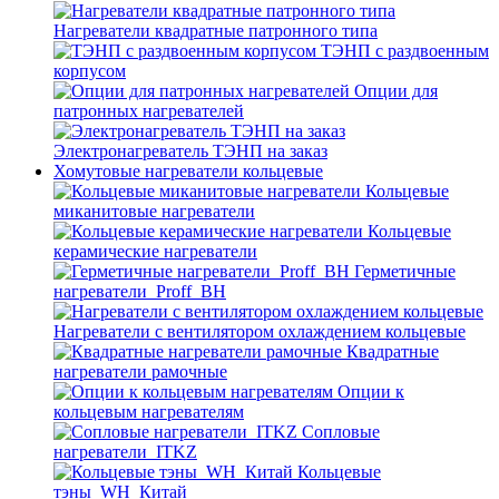
Нагреватели квадратные патронного типа
ТЭНП с раздвоенным
корпусом
Опции для
патронных нагревателей
Электронагреватель ТЭНП на заказ
Хомутовые нагреватели кольцевые
Кольцевые
миканитовые нагреватели
Кольцевые
керамические нагреватели
Герметичные
нагреватели_Proff_BH
Нагреватели с вентилятором охлаждением кольцевые
Квадратные
нагреватели рамочные
Опции к
кольцевым нагревателям
Cопловые
нагреватели_ITKZ
Кольцевые
тэны_WH_Китай