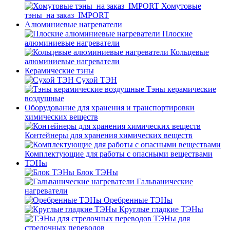
Хомутовые
тэны_на заказ_IMPORT
Алюминиевые нагреватели
Плоские
алюминиевые нагреватели
Кольцевые
алюминиевые нагреватели
Керамические тэны
Сухой ТЭН
Тэны керамические
воздушные
Оборудование для хранения и транспортировки
химических веществ
Контейнеры для хранения химических веществ
Комплектующие для работы с опасными веществами
ТЭНы
Блок ТЭНы
Гальванические
нагреватели
Оребренные ТЭНы
Круглые гладкие ТЭНы
ТЭНы для
стрелочных переводов