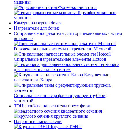
машины
Формовочный стол
Термоформовочные
машины
Камеры разогрева бочек
Нагреватели для бочек
Спиральные нагреватели для горячеканальных систем
витковые
Горячеканальные системы нагреватели_Microcoil
Спиральные нагревательные элементы Hotcoil
Термопара
для горячеканальных систем
Катушечные
нагреватели_Карра
Спиральные тэны с рефлектирующей трубкой,
манжетой
ТЭНы гибкие нагреватели пресс форм
квадратного сечения
круглого сечения
Патронные нагреватели
Круглые ТЭНП