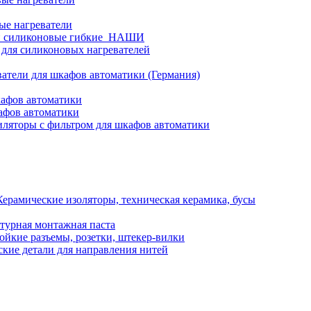
ые нагреватели
и силиконовые гибкие_НАШИ
 для силиконовых нагревателей
атели для шкафов автоматики (Германия)
кафов автоматики
афов автоматики
ляторы с фильтром для шкафов автоматики
Керамические изоляторы, техническая керамика, бусы
турная монтажная паста
ойкие разъемы, розетки, штекер-вилки
кие детали для направления нитей