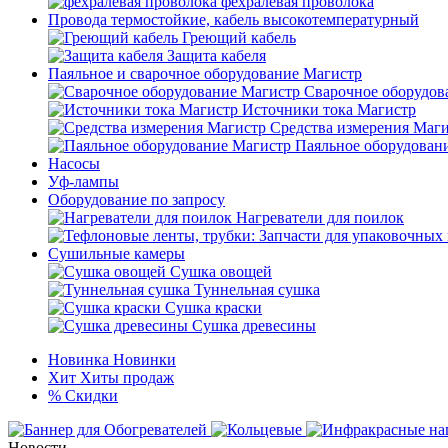
фехралевая проволока
Провода термостойкие, кабель высокотемпературный
Греющий кабель
Защита кабеля
Паяльное и сварочное оборудование Магистр
Сварочное оборудов
Источники тока Магистр
Средства измерения Маг
Паяльное оборудован
Насосы
Уф-лампы
Оборудование по запросу
Нагреватели для поилок
Сушильные камеры
Сушка овощей
Туннельная сушка
Сушка краски
Сушка древесины
Новинка
Новинки
Хит
Хиты продаж
%
Скидки
Новости