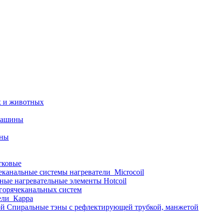
х и животных
машины
ины
тковые
еканальные системы нагреватели_Microcoil
ные нагревательные элементы Hotcoil
 горячеканальных систем
ели_Карра
Спиральные тэны с рефлектирующей трубкой, манжетой