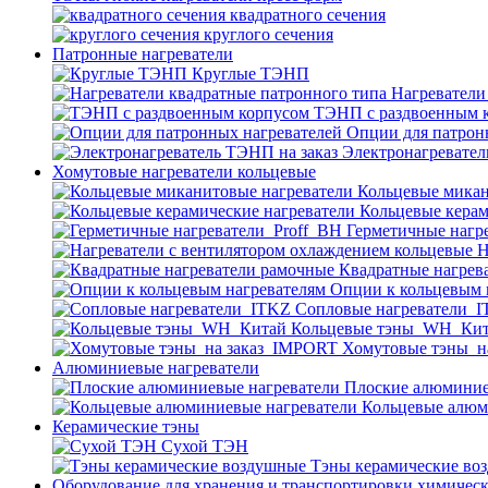
квадратного сечения
круглого сечения
Патронные нагреватели
Круглые ТЭНП
Нагреватели
ТЭНП с раздвоенным 
Опции для патрон
Электронагревател
Хомутовые нагреватели кольцевые
Кольцевые микан
Кольцевые керам
Герметичные нагр
Н
Квадратные нагрев
Опции к кольцевым 
Cопловые нагреватели_
Кольцевые тэны_WH_Ки
Хомутовые тэны_н
Алюминиевые нагреватели
Плоские алюминие
Кольцевые алюм
Керамические тэны
Сухой ТЭН
Тэны керамические во
Оборудование для хранения и транспортировки химичес