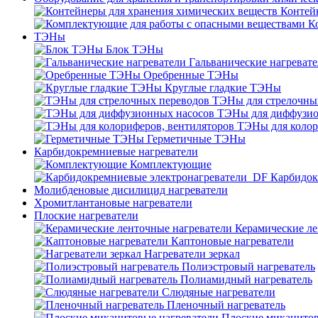
Контей
К
ТЭНы
Блок ТЭНы
Гальванические нагреват
Оребренные ТЭНы
Круглые гладкие ТЭНы
ТЭНы для стрелочны
ТЭНы для диффузио
ТЭНы для колор
Герметичные ТЭНы
Карбидокремниевые нагреватели
Комплектующие
Карбидок
Молибденовые дисилицид нагреватели
Хромитлантановые нагреватели
Плоские нагреватели
Керамические ле
Каптоновые нагреватели
Нагреватели зеркал
Полиэстровый нагреватель
Полиамидный нагреватель
Слюдяные нагреватели
Пленочный нагреватель
Плоские миканитов