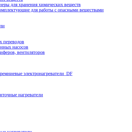
неры для хранения химических веществ
омплектующие для работы с опасными веществами
ели
х переводов
нных насосов
иферов, вентиляторов
ремниевые электронагреватели_DF
нточные нагреватели
ые нагреватели