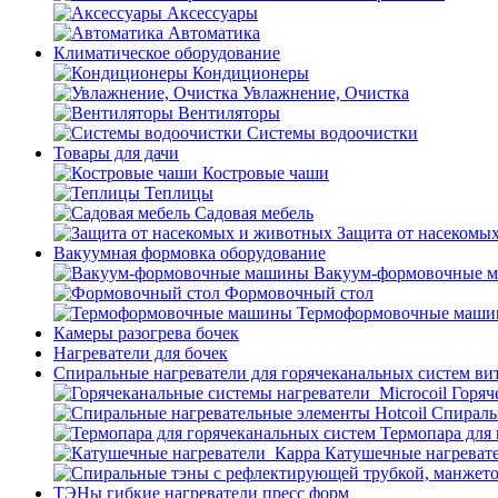
Аксессуары
Автоматика
Климатическое оборудование
Кондиционеры
Увлажнение, Очистка
Вентиляторы
Системы водоочистки
Товары для дачи
Костровые чаши
Теплицы
Садовая мебель
Защита от насекомы
Вакуумная формовка оборудование
Вакуум-формовочные 
Формовочный стол
Термоформовочные маш
Камеры разогрева бочек
Нагреватели для бочек
Спиральные нагреватели для горячеканальных систем ви
Горяч
Спираль
Термопара для
Катушечные нагреват
ТЭНы гибкие нагреватели пресс форм