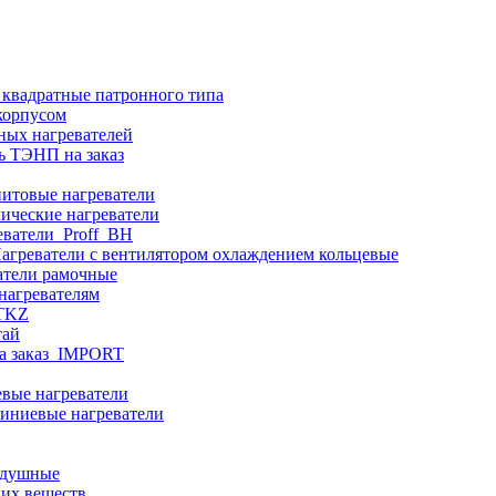
 квадратные патронного типа
корпусом
ных нагревателей
ь ТЭНП на заказ
итовые нагреватели
ические нагреватели
еватели_Proff_BH
агреватели с вентилятором охлаждением кольцевые
атели рамочные
нагревателям
ITKZ
тай
а заказ_IMPORT
вые нагреватели
иниевые нагреватели
здушные
ких веществ