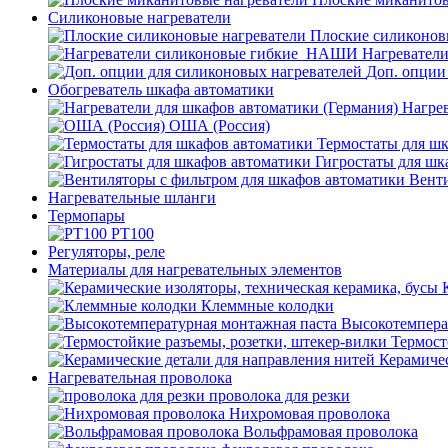
Силиконовые нагреватели
Плоские силиконов
Нагревател
Доп. опции
Обогреватель шкафа автоматики
Нагрев
ОША (Россия)
Термостаты для ш
Гигростаты для шк
Венти
Нагревательные шланги
Термопары
PT100
Регуляторы, реле
Материалы для нагревательных элементов
Клеммные колодки
Высокотемпера
Термост
Керамичес
Нагревательная проволока
проволока для резки
Нихромовая проволока
Вольфрамовая проволока