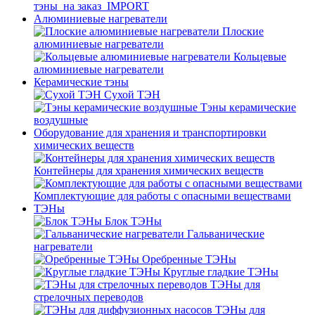
тэны_на заказ_IMPORT
Алюминиевые нагреватели
Плоские
алюминиевые нагреватели
Кольцевые
алюминиевые нагреватели
Керамические тэны
Сухой ТЭН
Тэны керамические
воздушные
Оборудование для хранения и транспортировки
химических веществ
Контейнеры для хранения химических веществ
Комплектующие для работы с опасными веществами
ТЭНы
Блок ТЭНы
Гальванические
нагреватели
Оребренные ТЭНы
Круглые гладкие ТЭНы
ТЭНы для
стрелочных переводов
ТЭНы для