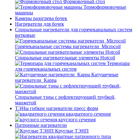
Формовочный стол
Термоформовочные
машины
Камеры разогрева бочек
Нагреватели для бочек
Спиральные нагреватели для горячеканальных систем
витковые
Горячеканальные системы нагреватели_Microcoil
Спиральные нагревательные элементы Hotcoil
Термопара
для горячеканальных систем
Катушечные
нагреватели_Карра
Спиральные тэны с рефлектирующей трубкой,
манжетой
ТЭНы гибкие нагреватели пресс форм
квадратного сечения
круглого сечения
Патронные нагреватели
Круглые ТЭНП