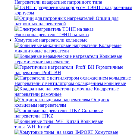
Нагреватели квадратные патронного типа
ТЭНП с раздвоенным
корпусом
Опции для
патронных нагревателей
Электронагреватель ТЭНП на заказ
Хомутовые нагреватели кольцевые
Кольцевые
миканитовые нагреватели
Кольцевые
керамические нагреватели
Герметичные
нагреватели_Proff_BH
Нагреватели с вентилятором охлаждением кольцевые
Квадратные
нагреватели рамочные
Опции к
кольцевым нагревателям
Cопловые
нагреватели_ITKZ
Кольцевые
тэны_WH_Китай
Хомутовые