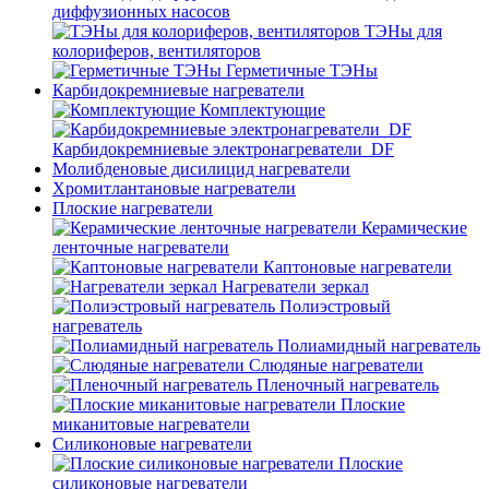
диффузионных насосов
ТЭНы для
колориферов, вентиляторов
Герметичные ТЭНы
Карбидокремниевые нагреватели
Комплектующие
Карбидокремниевые электронагреватели_DF
Молибденовые дисилицид нагреватели
Хромитлантановые нагреватели
Плоские нагреватели
Керамические
ленточные нагреватели
Каптоновые нагреватели
Нагреватели зеркал
Полиэстровый
нагреватель
Полиамидный нагреватель
Слюдяные нагреватели
Пленочный нагреватель
Плоские
миканитовые нагреватели
Силиконовые нагреватели
Плоские
силиконовые нагреватели