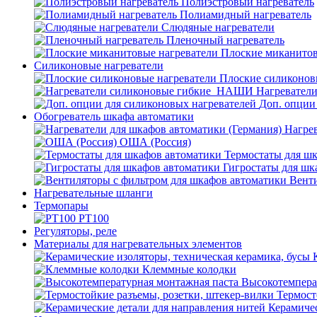
Полиэстровый нагреватель
Полиамидный нагреватель
Слюдяные нагреватели
Пленочный нагреватель
Плоские миканитов
Силиконовые нагреватели
Плоские силиконов
Нагревател
Доп. опции
Обогреватель шкафа автоматики
Нагрев
ОША (Россия)
Термостаты для ш
Гигростаты для шк
Венти
Нагревательные шланги
Термопары
PT100
Регуляторы, реле
Материалы для нагревательных элементов
Клеммные колодки
Высокотемпера
Термост
Керамичес