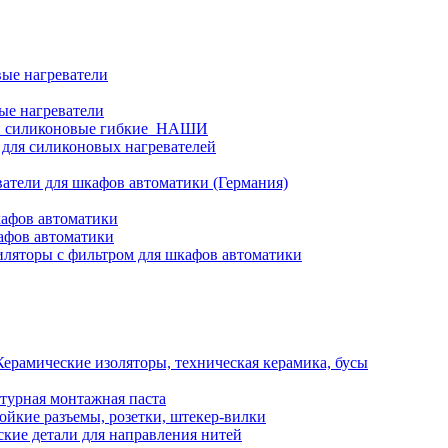
ые нагреватели
ые нагреватели
и силиконовые гибкие_НАШИ
 для силиконовых нагревателей
атели для шкафов автоматики (Германия)
кафов автоматики
афов автоматики
ляторы с фильтром для шкафов автоматики
Керамические изоляторы, техническая керамика, бусы
турная монтажная паста
ойкие разъемы, розетки, штекер-вилки
кие детали для направления нитей