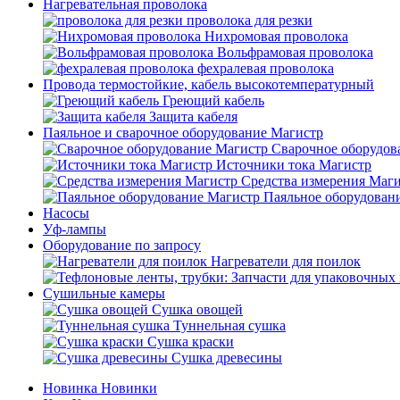
Нагревательная проволока
проволока для резки
Нихромовая проволока
Вольфрамовая проволока
фехралевая проволока
Провода термостойкие, кабель высокотемпературный
Греющий кабель
Защита кабеля
Паяльное и сварочное оборудование Магистр
Сварочное оборудов
Источники тока Магистр
Средства измерения Маг
Паяльное оборудован
Насосы
Уф-лампы
Оборудование по запросу
Нагреватели для поилок
Сушильные камеры
Сушка овощей
Туннельная сушка
Сушка краски
Сушка древесины
Новинка
Новинки