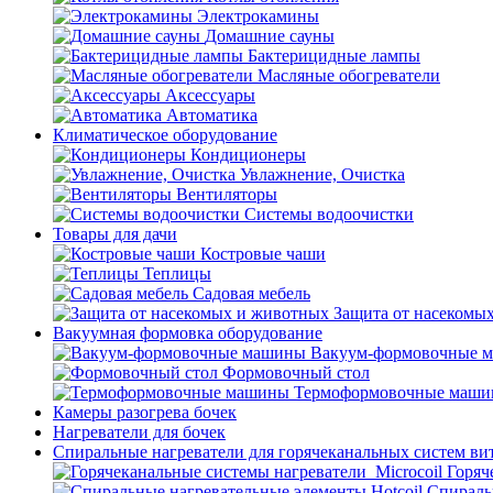
Электрокамины
Домашние сауны
Бактерицидные лампы
Масляные обогреватели
Аксессуары
Автоматика
Климатическое оборудование
Кондиционеры
Увлажнение, Очистка
Вентиляторы
Системы водоочистки
Товары для дачи
Костровые чаши
Теплицы
Садовая мебель
Защита от насекомы
Вакуумная формовка оборудование
Вакуум-формовочные 
Формовочный стол
Термоформовочные маш
Камеры разогрева бочек
Нагреватели для бочек
Спиральные нагреватели для горячеканальных систем ви
Горяч
Спираль