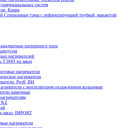
 горячеканальных систем
ели_Карра
Спиральные тэны с рефлектирующей трубкой, манжетой
 квадратные патронного типа
корпусом
ных нагревателей
ь ТЭНП на заказ
итовые нагреватели
ические нагреватели
еватели_Proff_BH
агреватели с вентилятором охлаждением кольцевые
атели рамочные
нагревателям
ITKZ
тай
а заказ_IMPORT
вые нагреватели