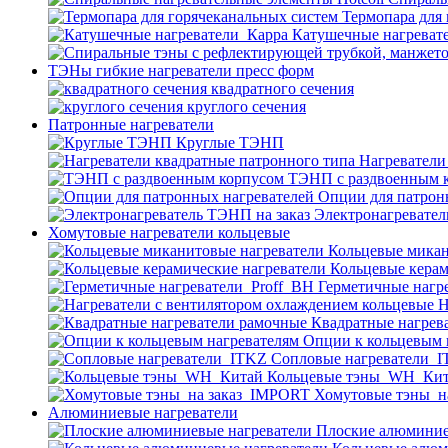
Термопара для
Катушечные нагреват
ТЭНы гибкие нагреватели пресс форм
квадратного сечения
круглого сечения
Патронные нагреватели
Круглые ТЭНП
Нагреватели
ТЭНП с раздвоенным 
Опции для патрон
Электронагревател
Хомутовые нагреватели кольцевые
Кольцевые микан
Кольцевые керам
Герметичные нагр
Н
Квадратные нагрев
Опции к кольцевым 
Cопловые нагреватели_
Кольцевые тэны_WH_Ки
Хомутовые тэны_н
Алюминиевые нагреватели
Плоские алюминие