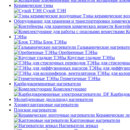
Кольцевые алюм
Керамические тэны
Сухой ТЭН
Тэны керамические во
Оборудование для хранения и транспортировки химичес
Контей
К
ТЭНы
Блок ТЭНы
Гальванические нагреват
Оребренные ТЭНы
Круглые гладкие ТЭНы
ТЭНы для стрелочны
ТЭНы для диффузио
ТЭНы для колор
Герметичные ТЭНы
Карбидокремниевые нагреватели
Комплектующие
Карбидок
Молибденовые дисилицид нагреватели
Хромитлантановые нагреватели
Плоские нагреватели
Керамические ле
Каптоновые нагреватели
Нагреватели зеркал