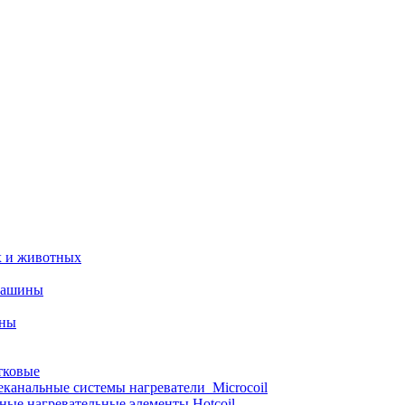
х и животных
машины
ины
тковые
еканальные системы нагреватели_Microcoil
ные нагревательные элементы Hotcoil