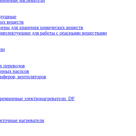
иниевые нагреватели
здушные
ких веществ
неры для хранения химических веществ
омплектующие для работы с опасными веществами
ели
х переводов
нных насосов
иферов, вентиляторов
ремниевые электронагреватели_DF
нточные нагреватели