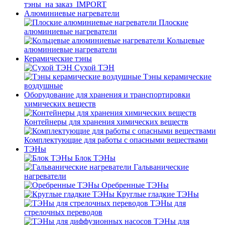
тэны_на заказ_IMPORT
Алюминиевые нагреватели
Плоские
алюминиевые нагреватели
Кольцевые
алюминиевые нагреватели
Керамические тэны
Сухой ТЭН
Тэны керамические
воздушные
Оборудование для хранения и транспортировки
химических веществ
Контейнеры для хранения химических веществ
Комплектующие для работы с опасными веществами
ТЭНы
Блок ТЭНы
Гальванические
нагреватели
Оребренные ТЭНы
Круглые гладкие ТЭНы
ТЭНы для
стрелочных переводов
ТЭНы для