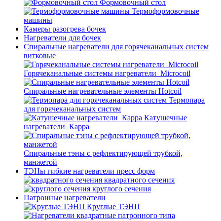
Формовочный стол
Термоформовочные
машины
Камеры разогрева бочек
Нагреватели для бочек
Спиральные нагреватели для горячеканальных систем
витковые
Горячеканальные системы нагреватели_Microcoil
Спиральные нагревательные элементы Hotcoil
Термопара
для горячеканальных систем
Катушечные
нагреватели_Карра
Спиральные тэны с рефлектирующей трубкой,
манжетой
ТЭНы гибкие нагреватели пресс форм
квадратного сечения
круглого сечения
Патронные нагреватели
Круглые ТЭНП