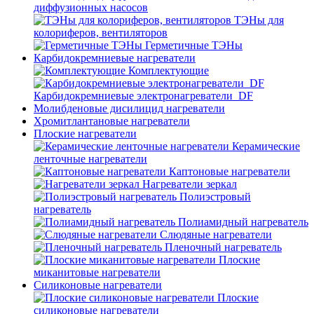
диффузионных насосов
ТЭНы для
колориферов, вентиляторов
Герметичные ТЭНы
Карбидокремниевые нагреватели
Комплектующие
Карбидокремниевые электронагреватели_DF
Молибденовые дисилицид нагреватели
Хромитлантановые нагреватели
Плоские нагреватели
Керамические
ленточные нагреватели
Каптоновые нагреватели
Нагреватели зеркал
Полиэстровый
нагреватель
Полиамидный нагреватель
Слюдяные нагреватели
Пленочный нагреватель
Плоские
миканитовые нагреватели
Силиконовые нагреватели
Плоские
силиконовые нагреватели