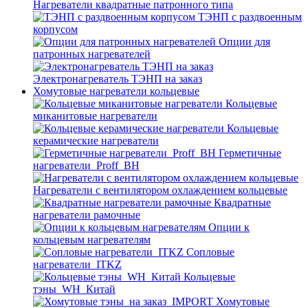
Нагреватели квадратные патронного типа
ТЭНП с раздвоенным
корпусом
Опции для
патронных нагревателей
Электронагреватель ТЭНП на заказ
Хомутовые нагреватели кольцевые
Кольцевые
миканитовые нагреватели
Кольцевые
керамические нагреватели
Герметичные
нагреватели_Proff_BH
Нагреватели с вентилятором охлаждением кольцевые
Квадратные
нагреватели рамочные
Опции к
кольцевым нагревателям
Cопловые
нагреватели_ITKZ
Кольцевые
тэны_WH_Китай
Хомутовые