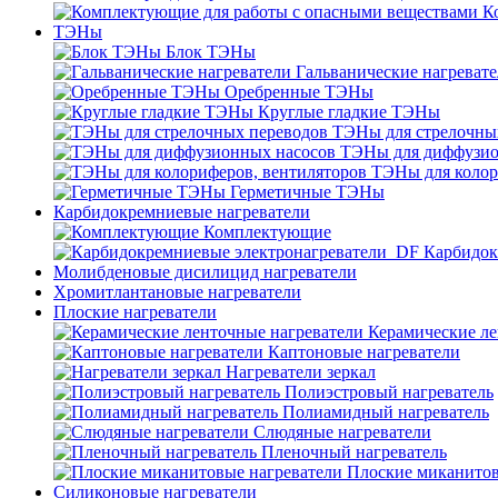
К
ТЭНы
Блок ТЭНы
Гальванические нагреват
Оребренные ТЭНы
Круглые гладкие ТЭНы
ТЭНы для стрелочны
ТЭНы для диффузио
ТЭНы для колор
Герметичные ТЭНы
Карбидокремниевые нагреватели
Комплектующие
Карбидок
Молибденовые дисилицид нагреватели
Хромитлантановые нагреватели
Плоские нагреватели
Керамические ле
Каптоновые нагреватели
Нагреватели зеркал
Полиэстровый нагреватель
Полиамидный нагреватель
Слюдяные нагреватели
Пленочный нагреватель
Плоские миканитов
Силиконовые нагреватели