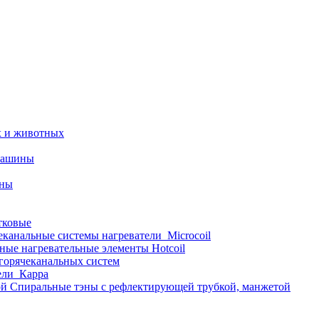
х и животных
машины
ины
тковые
еканальные системы нагреватели_Microcoil
ные нагревательные элементы Hotcoil
 горячеканальных систем
ели_Карра
Спиральные тэны с рефлектирующей трубкой, манжетой