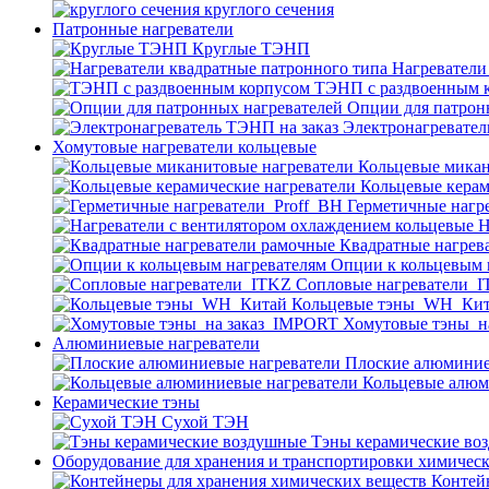
круглого сечения
Патронные нагреватели
Круглые ТЭНП
Нагреватели
ТЭНП с раздвоенным 
Опции для патрон
Электронагревател
Хомутовые нагреватели кольцевые
Кольцевые микан
Кольцевые керам
Герметичные нагр
Н
Квадратные нагрев
Опции к кольцевым 
Cопловые нагреватели_
Кольцевые тэны_WH_Ки
Хомутовые тэны_н
Алюминиевые нагреватели
Плоские алюминие
Кольцевые алюм
Керамические тэны
Сухой ТЭН
Тэны керамические во
Оборудование для хранения и транспортировки химичес
Контей