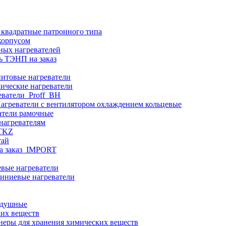
 квадратные патронного типа
корпусом
ных нагревателей
ь ТЭНП на заказ
итовые нагреватели
ические нагреватели
еватели_Proff_BH
агреватели с вентилятором охлаждением кольцевые
атели рамочные
нагревателям
ITKZ
тай
а заказ_IMPORT
вые нагреватели
иниевые нагреватели
здушные
ких веществ
неры для хранения химических веществ