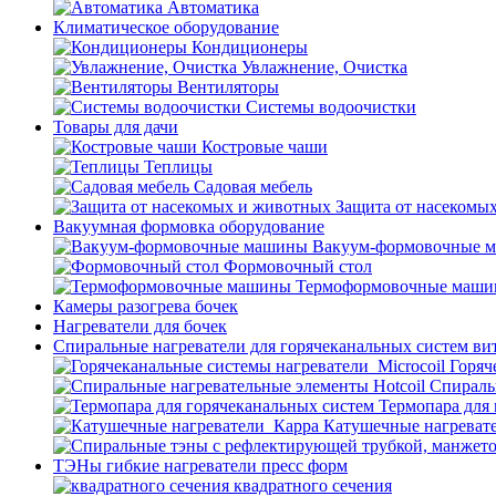
Автоматика
Климатическое оборудование
Кондиционеры
Увлажнение, Очистка
Вентиляторы
Системы водоочистки
Товары для дачи
Костровые чаши
Теплицы
Садовая мебель
Защита от насекомы
Вакуумная формовка оборудование
Вакуум-формовочные 
Формовочный стол
Термоформовочные маш
Камеры разогрева бочек
Нагреватели для бочек
Спиральные нагреватели для горячеканальных систем ви
Горяч
Спираль
Термопара для
Катушечные нагреват
ТЭНы гибкие нагреватели пресс форм
квадратного сечения