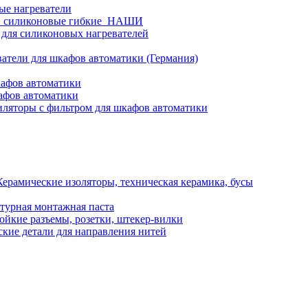
ые нагреватели
и силиконовые гибкие_НАШИ
 для силиконовых нагревателей
атели для шкафов автоматики (Германия)
кафов автоматики
афов автоматики
ляторы с фильтром для шкафов автоматики
Керамические изоляторы, техническая керамика, бусы
турная монтажная паста
ойкие разъемы, розетки, штекер-вилки
кие детали для направления нитей