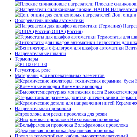
Плоские силиконов
Нагревател
Доп. опции
Обогреватель шкафа автоматики
Нагрев
ОША (Россия)
Термостаты для ш
Гигростаты для шк
Венти
Нагревательные шланги
Термопары
PT100
Регуляторы, реле
Материалы для нагревательных элементов
Клеммные колодки
Высокотемпера
Термост
Керамичес
Нагревательная проволока
проволока для резки
Нихромовая проволока
Вольфрамовая проволока
фехралевая проволока
Провода термостойкие, кабель высокотемпературный