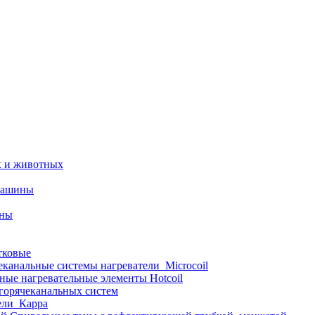
х и животных
машины
ины
тковые
еканальные системы нагреватели_Microcoil
ные нагревательные элементы Hotcoil
 горячеканальных систем
ели_Карра