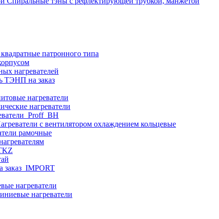
Спиральные тэны с рефлектирующей трубкой, манжетой
 квадратные патронного типа
корпусом
ных нагревателей
ь ТЭНП на заказ
итовые нагреватели
ические нагреватели
еватели_Proff_BH
агреватели с вентилятором охлаждением кольцевые
атели рамочные
нагревателям
ITKZ
тай
а заказ_IMPORT
вые нагреватели
иниевые нагреватели