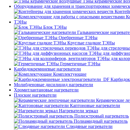
Тэны керамические во
Оборудование для хранения и транспортировки химичес
Контей
К
ТЭНы
Блок ТЭНы
Гальванические нагреват
Оребренные ТЭНы
Круглые гладкие ТЭНы
ТЭНы для стрелочны
ТЭНы для диффузио
ТЭНы для колор
Герметичные ТЭНы
Карбидокремниевые нагреватели
Комплектующие
Карбидок
Молибденовые дисилицид нагреватели
Хромитлантановые нагреватели
Плоские нагреватели
Керамические ле
Каптоновые нагреватели
Нагреватели зеркал
Полиэстровый нагреватель
Полиамидный нагреватель
Слюдяные нагреватели