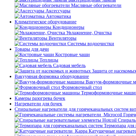
Масляные обогреватели
Аксессуары
Автоматика
Климатическое оборудование
Кондиционеры
Увлажнение, Очистка
Вентиляторы
Системы водоочистки
Товары для дачи
Костровые чаши
Теплицы
Садовая мебель
Защита от насекомы
Вакуумная формовка оборудование
Вакуум-формовочные 
Формовочный стол
Термоформовочные маш
Камеры разогрева бочек
Нагреватели для бочек
Спиральные нагреватели для горячеканальных систем ви
Горяч
Спираль
Термопара для
Катушечные нагреват