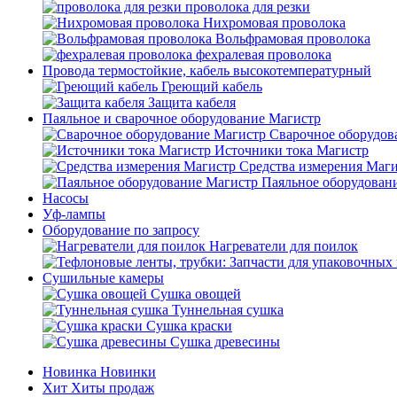
проволока для резки
Нихромовая проволока
Вольфрамовая проволока
фехралевая проволока
Провода термостойкие, кабель высокотемпературный
Греющий кабель
Защита кабеля
Паяльное и сварочное оборудование Магистр
Сварочное оборудов
Источники тока Магистр
Средства измерения Маг
Паяльное оборудован
Насосы
Уф-лампы
Оборудование по запросу
Нагреватели для поилок
Сушильные камеры
Сушка овощей
Туннельная сушка
Сушка краски
Сушка древесины
Новинка
Новинки
Хит
Хиты продаж