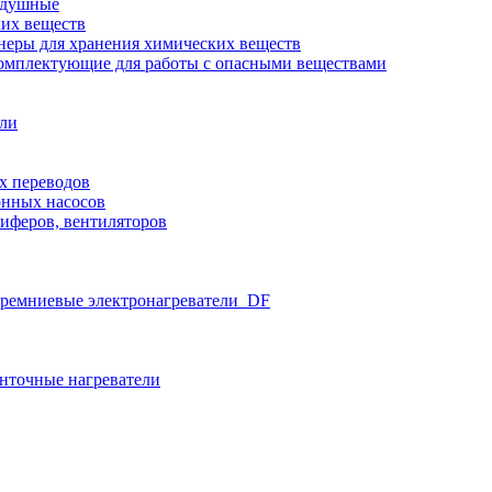
здушные
ких веществ
неры для хранения химических веществ
омплектующие для работы с опасными веществами
ели
х переводов
нных насосов
иферов, вентиляторов
ремниевые электронагреватели_DF
нточные нагреватели