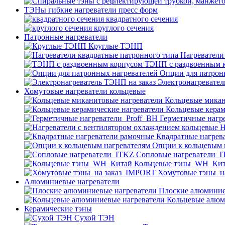
ТЭНы гибкие нагреватели пресс форм
квадратного сечения
круглого сечения
Патронные нагреватели
Круглые ТЭНП
Нагреватели
ТЭНП с раздвоенным 
Опции для патрон
Электронагревател
Хомутовые нагреватели кольцевые
Кольцевые микан
Кольцевые керам
Герметичные нагр
Н
Квадратные нагрев
Опции к кольцевым 
Cопловые нагреватели_
Кольцевые тэны_WH_Ки
Хомутовые тэны_н
Алюминиевые нагреватели
Плоские алюминие
Кольцевые алюм
Керамические тэны
Сухой ТЭН