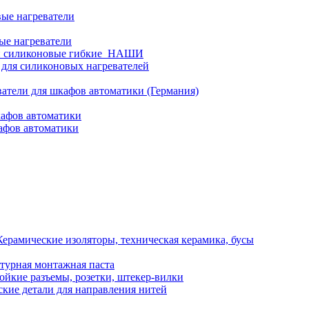
ые нагреватели
ые нагреватели
и силиконовые гибкие_НАШИ
 для силиконовых нагревателей
атели для шкафов автоматики (Германия)
кафов автоматики
афов автоматики
Керамические изоляторы, техническая керамика, бусы
турная монтажная паста
ойкие разъемы, розетки, штекер-вилки
кие детали для направления нитей