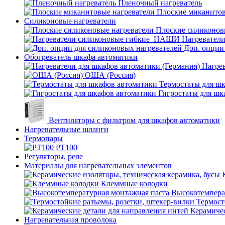
Пленочный нагреватель
Плоские миканитов
Силиконовые нагреватели
Плоские силиконов
Нагревател
Доп. опции
Обогреватель шкафа автоматики
Нагрев
ОША (Россия)
Термостаты для ш
Гигростаты для шк
Вентиляторы с фильтром для шкафов автоматики
Нагревательные шланги
Термопары
PT100
Регуляторы, реле
Материалы для нагревательных элементов
Клеммные колодки
Высокотемпера
Термост
Керамичес
Нагревательная проволока