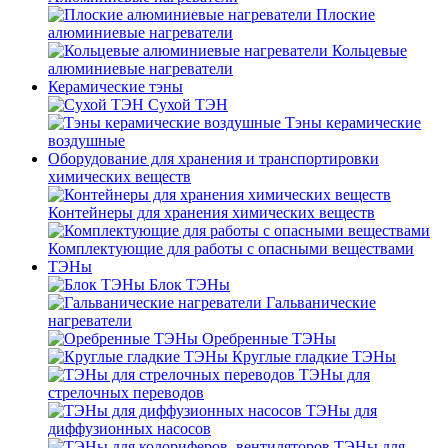
Плоские
алюминиевые нагреватели
Кольцевые
алюминиевые нагреватели
Керамические тэны
Сухой ТЭН
Тэны керамические
воздушные
Оборудование для хранения и транспортировки
химических веществ
Контейнеры для хранения химических веществ
Комплектующие для работы с опасными веществами
ТЭНы
Блок ТЭНы
Гальванические
нагреватели
Оребренные ТЭНы
Круглые гладкие ТЭНы
ТЭНы для
стрелочных переводов
ТЭНы для
диффузионных насосов
ТЭНы для