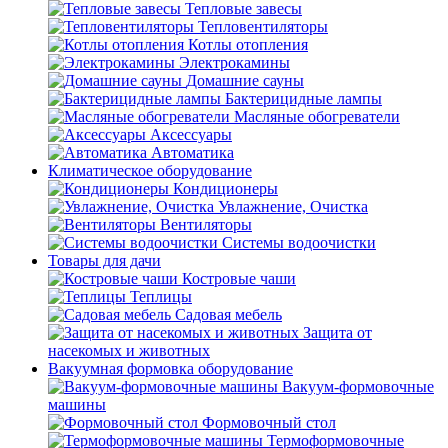
Тепловые завесы
Тепловентиляторы
Котлы отопления
Электрокамины
Домашние сауны
Бактерицидные лампы
Масляные обогреватели
Аксессуары
Автоматика
Климатическое оборудование
Кондиционеры
Увлажнение, Очистка
Вентиляторы
Системы водоочистки
Товары для дачи
Костровые чаши
Теплицы
Садовая мебель
Защита от
насекомых и животных
Вакуумная формовка оборудование
Вакуум-формовочные
машины
Формовочный стол
Термоформовочные