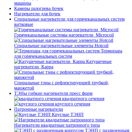
машины
Камеры разогрева бочек
Нагреватели для бочек
Спиральные нагреватели для горячеканальных систем
витковые
Горячеканальные системы нагреватели_Microcoil
Спиральные нагревательные элементы Hotcoil
Термопара
для горячеканальных систем
Катушечные
нагреватели_Карра
Спиральные тэны с рефлектирующей трубкой,
манжетой
ТЭНы гибкие нагреватели пресс форм
квадратного сечения
круглого сечения
Патронные нагреватели
Круглые ТЭНП
Нагреватели квадратные патронного типа
ТЭНП с раздвоенным