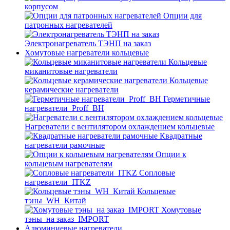
корпусом
Опции для
патронных нагревателей
Электронагреватель ТЭНП на заказ
Хомутовые нагреватели кольцевые
Кольцевые
миканитовые нагреватели
Кольцевые
керамические нагреватели
Герметичные
нагреватели_Proff_BH
Нагреватели с вентилятором охлаждением кольцевые
Квадратные
нагреватели рамочные
Опции к
кольцевым нагревателям
Cопловые
нагреватели_ITKZ
Кольцевые
тэны_WH_Китай
Хомутовые
тэны_на заказ_IMPORT
Алюминиевые нагреватели