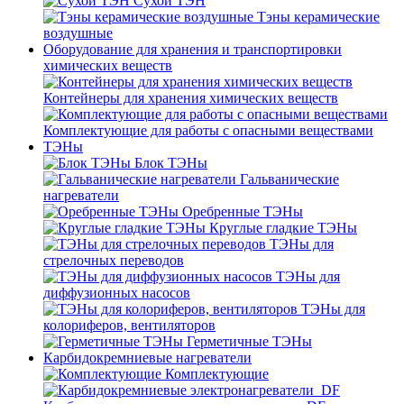
Сухой ТЭН
Тэны керамические
воздушные
Оборудование для хранения и транспортировки
химических веществ
Контейнеры для хранения химических веществ
Комплектующие для работы с опасными веществами
ТЭНы
Блок ТЭНы
Гальванические
нагреватели
Оребренные ТЭНы
Круглые гладкие ТЭНы
ТЭНы для
стрелочных переводов
ТЭНы для
диффузионных насосов
ТЭНы для
колориферов, вентиляторов
Герметичные ТЭНы
Карбидокремниевые нагреватели
Комплектующие