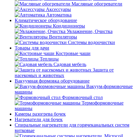
Масляные обогреватели
Аксессуары
Автоматика
Климатическое оборудование
Кондиционеры
Увлажнение, Очистка
Вентиляторы
Системы водоочистки
Товары для дачи
Костровые чаши
Теплицы
Садовая мебель
Защита от
насекомых и животных
Вакуумная формовка оборудование
Вакуум-формовочные
машины
Формовочный стол
Термоформовочные
машины
Камеры разогрева бочек
Нагреватели для бочек
Спиральные нагреватели для горячеканальных систем
витковые