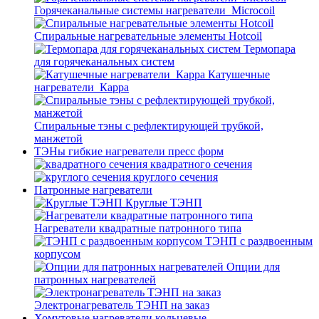
Горячеканальные системы нагреватели_Microcoil
Спиральные нагревательные элементы Hotcoil
Термопара
для горячеканальных систем
Катушечные
нагреватели_Карра
Спиральные тэны с рефлектирующей трубкой,
манжетой
ТЭНы гибкие нагреватели пресс форм
квадратного сечения
круглого сечения
Патронные нагреватели
Круглые ТЭНП
Нагреватели квадратные патронного типа
ТЭНП с раздвоенным
корпусом
Опции для
патронных нагревателей
Электронагреватель ТЭНП на заказ
Хомутовые нагреватели кольцевые