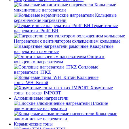
Кольцевые
миканитовые нагреватели
Кольцевые
керамические нагреватели
Герметичные
нагреватели_Proff_BH
Нагреватели с вентилятором охлаждением кольцевые
Квадратные
нагреватели рамочные
Опции к
кольцевым нагревателям
Cопловые
нагреватели_ITKZ
Кольцевые
тэны_WH_Китай
Хомутовые
тэны_на заказ_IMPORT
Алюминиевые нагреватели
Плоские
алюминиевые нагреватели
Кольцевые
алюминиевые нагреватели
Керамические тэны