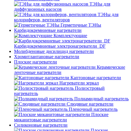
ТЭНы для
диффузионных насосов
ТЭНы для
колориферов, вентиляторов
Герметичные ТЭНы
Карбидокремниевые нагреватели
Комплектующие
Карбидокремниевые электронагреватели_DF
Молибденовые дисилицид нагреватели
Хромитлантановые нагреватели
Плоские нагреватели
Керамические
ленточные нагреватели
Каптоновые нагреватели
Нагреватели зеркал
Полиэстровый
нагреватель
Полиамидный нагреватель
Слюдяные нагреватели
Пленочный нагреватель
Плоские
миканитовые нагреватели
Силиконовые нагреватели
Плоские