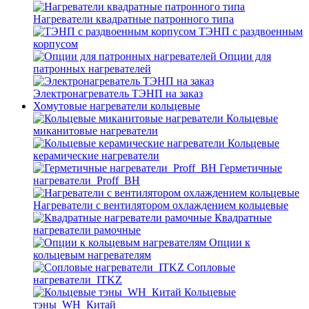
Нагреватели квадратные патронного типа
ТЭНП с раздвоенным
корпусом
Опции для
патронных нагревателей
Электронагреватель ТЭНП на заказ
Хомутовые нагреватели кольцевые
Кольцевые
миканитовые нагреватели
Кольцевые
керамические нагреватели
Герметичные
нагреватели_Proff_BH
Нагреватели с вентилятором охлаждением кольцевые
Квадратные
нагреватели рамочные
Опции к
кольцевым нагревателям
Cопловые
нагреватели_ITKZ
Кольцевые
тэны_WH_Китай