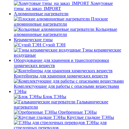
Хомутовые
тэны_на заказ_IMPORT
Алюминиевые нагреватели
Плоские
алюминиевые нагреватели
Кольцевые
алюминиевые нагреватели
Керамические тэны
Сухой ТЭН
Тэны керамические
воздушные
Оборудование для хранения и транспортировки
химических веществ
Контейнеры для хранения химических веществ
Комплектующие для работы с опасными веществами
ТЭНы
Блок ТЭНы
Гальванические
нагреватели
Оребренные ТЭНы
Круглые гладкие ТЭНы
ТЭНы для
стрелочных переводов