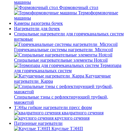
машины
Формовочный стол
Термоформовочные
машины
Камеры разогрева бочек
Нагреватели для бочек
Спиральные нагреватели для горячеканальных систем
витковые
Горячеканальные системы нагреватели_Microcoil
Спиральные нагревательные элементы Hotcoil
Термопара
для горячеканальных систем
Катушечные
нагреватели_Карра
Спиральные тэны с рефлектирующей трубкой,
манжетой
ТЭНы гибкие нагреватели пресс форм
квадратного сечения
круглого сечения
Патронные нагреватели
Круглые ТЭНП