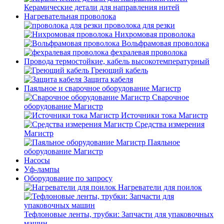
Керамические детали для направления нитей
Нагревательная проволока
проволока для резки
Нихромовая проволока
Вольфрамовая проволока
фехралевая проволока
Провода термостойкие, кабель высокотемпературный
Греющий кабель
Защита кабеля
Паяльное и сварочное оборудование Магистр
Сварочное
оборудование Магистр
Источники тока Магистр
Средства измерения
Магистр
Паяльное
оборудование Магистр
Насосы
Уф-лампы
Оборудование по запросу
Нагреватели для поилок
Тефлоновые ленты, трубки: Запчасти для упаковочных
машин