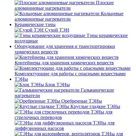
Плоские
алюминиевые нагреватели
Кольцевые
алюминиевые нагреватели
Керамические тэны
Сухой ТЭН
Тэны керамические
воздушные
Оборудование для хранения и транспортировки
химических веществ
Контейнеры для хранения химических веществ
Комплектующие для работы с опасными веществами
ТЭНы
Блок ТЭНы
Гальванические
нагреватели
Оребренные ТЭНы
Круглые гладкие ТЭНы
ТЭНы для
стрелочных переводов
ТЭНы для
диффузионных насосов
ТЭНы для