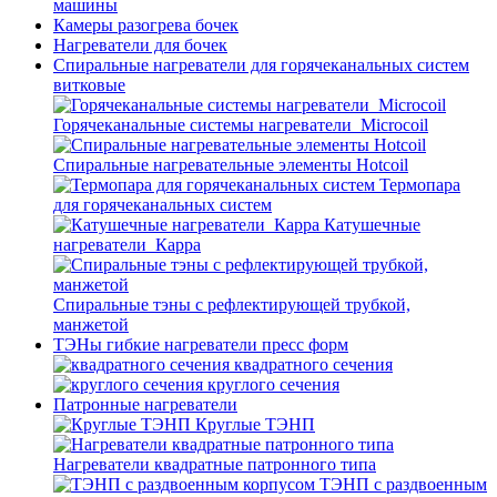
машины
Камеры разогрева бочек
Нагреватели для бочек
Спиральные нагреватели для горячеканальных систем
витковые
Горячеканальные системы нагреватели_Microcoil
Спиральные нагревательные элементы Hotcoil
Термопара
для горячеканальных систем
Катушечные
нагреватели_Карра
Спиральные тэны с рефлектирующей трубкой,
манжетой
ТЭНы гибкие нагреватели пресс форм
квадратного сечения
круглого сечения
Патронные нагреватели
Круглые ТЭНП
Нагреватели квадратные патронного типа
ТЭНП с раздвоенным