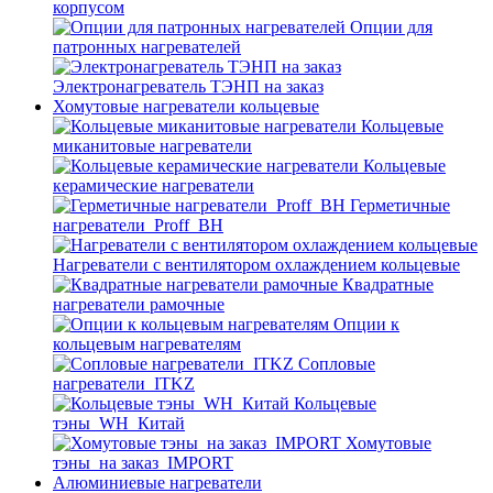
корпусом
Опции для
патронных нагревателей
Электронагреватель ТЭНП на заказ
Хомутовые нагреватели кольцевые
Кольцевые
миканитовые нагреватели
Кольцевые
керамические нагреватели
Герметичные
нагреватели_Proff_BH
Нагреватели с вентилятором охлаждением кольцевые
Квадратные
нагреватели рамочные
Опции к
кольцевым нагревателям
Cопловые
нагреватели_ITKZ
Кольцевые
тэны_WH_Китай
Хомутовые
тэны_на заказ_IMPORT
Алюминиевые нагреватели