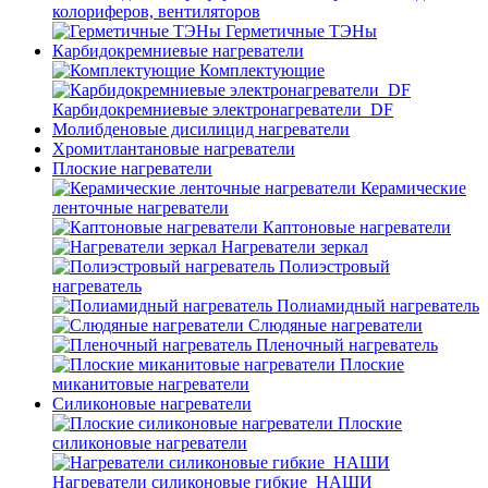
колориферов, вентиляторов
Герметичные ТЭНы
Карбидокремниевые нагреватели
Комплектующие
Карбидокремниевые электронагреватели_DF
Молибденовые дисилицид нагреватели
Хромитлантановые нагреватели
Плоские нагреватели
Керамические
ленточные нагреватели
Каптоновые нагреватели
Нагреватели зеркал
Полиэстровый
нагреватель
Полиамидный нагреватель
Слюдяные нагреватели
Пленочный нагреватель
Плоские
миканитовые нагреватели
Силиконовые нагреватели
Плоские
силиконовые нагреватели
Нагреватели силиконовые гибкие_НАШИ