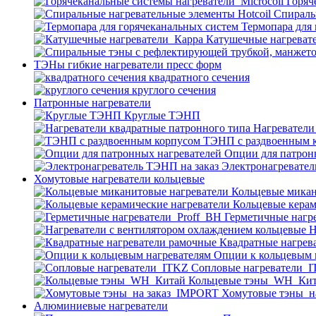
Горяч
Спираль
Термопара для
Катушечные нагреват
ТЭНы гибкие нагреватели пресс форм
квадратного сечения
круглого сечения
Патронные нагреватели
Круглые ТЭНП
Нагреватели
ТЭНП с раздвоенным 
Опции для патрон
Электронагревател
Хомутовые нагреватели кольцевые
Кольцевые микан
Кольцевые керам
Герметичные нагр
Н
Квадратные нагрев
Опции к кольцевым 
Cопловые нагреватели_
Кольцевые тэны_WH_Ки
Хомутовые тэны_н
Алюминиевые нагреватели