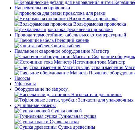
Керамичес
Нагревательная проволока
проволока для резки
Нихромовая проволока
Вольфрамовая проволока
фехралевая проволока
Провода термостойкие, кабель высокотемпературный
Греющий кабель
Защита кабеля
Паяльное и сварочное оборудование Магистр
Сварочное оборудов
Источники тока Магистр
Средства измерения Маг
Паяльное оборудован
Насосы
Уф-лампы
Оборудование по запросу
Нагреватели для поилок
Сушильные камеры
Сушка овощей
Туннельная сушка
Сушка краски
Сушка древесины