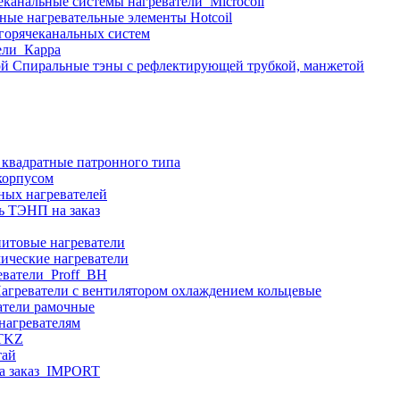
еканальные системы нагреватели_Microcoil
ные нагревательные элементы Hotcoil
 горячеканальных систем
ели_Карра
Спиральные тэны с рефлектирующей трубкой, манжетой
 квадратные патронного типа
корпусом
ных нагревателей
ь ТЭНП на заказ
итовые нагреватели
ические нагреватели
еватели_Proff_BH
агреватели с вентилятором охлаждением кольцевые
атели рамочные
нагревателям
ITKZ
тай
а заказ_IMPORT