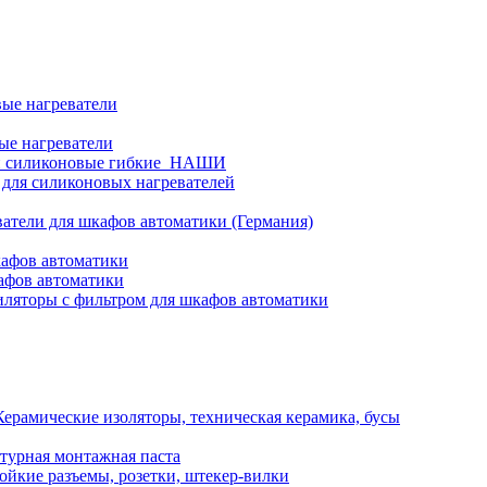
ые нагреватели
ые нагреватели
и силиконовые гибкие_НАШИ
 для силиконовых нагревателей
атели для шкафов автоматики (Германия)
кафов автоматики
афов автоматики
ляторы с фильтром для шкафов автоматики
Керамические изоляторы, техническая керамика, бусы
турная монтажная паста
ойкие разъемы, розетки, штекер-вилки