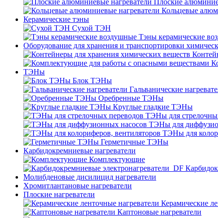
Плоские алюминие
Кольцевые алюм
Керамические тэны
Сухой ТЭН
Тэны керамические во
Оборудование для хранения и транспортировки химичес
Контей
К
ТЭНы
Блок ТЭНы
Гальванические нагреват
Оребренные ТЭНы
Круглые гладкие ТЭНы
ТЭНы для стрелочны
ТЭНы для диффузио
ТЭНы для колор
Герметичные ТЭНы
Карбидокремниевые нагреватели
Комплектующие
Карбидок
Молибденовые дисилицид нагреватели
Хромитлантановые нагреватели
Плоские нагреватели
Керамические ле
Каптоновые нагреватели