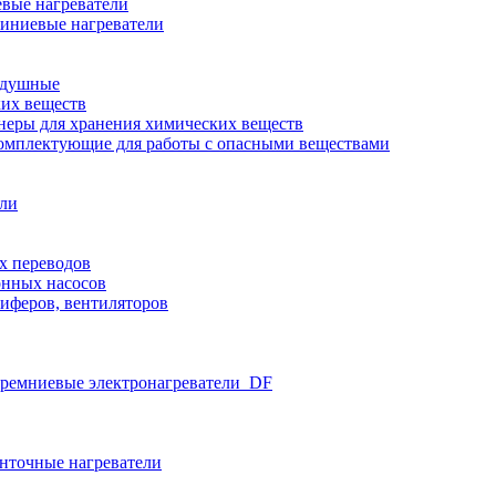
вые нагреватели
иниевые нагреватели
здушные
ких веществ
неры для хранения химических веществ
омплектующие для работы с опасными веществами
ели
х переводов
нных насосов
иферов, вентиляторов
ремниевые электронагреватели_DF
нточные нагреватели