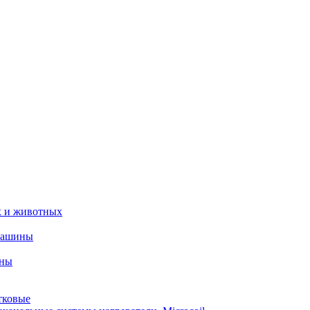
х и животных
машины
ины
тковые