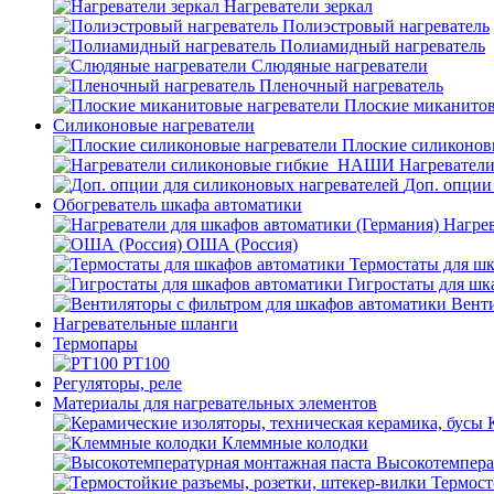
Нагреватели зеркал
Полиэстровый нагреватель
Полиамидный нагреватель
Слюдяные нагреватели
Пленочный нагреватель
Плоские миканитов
Силиконовые нагреватели
Плоские силиконов
Нагревател
Доп. опции
Обогреватель шкафа автоматики
Нагрев
ОША (Россия)
Термостаты для ш
Гигростаты для шк
Венти
Нагревательные шланги
Термопары
PT100
Регуляторы, реле
Материалы для нагревательных элементов
Клеммные колодки
Высокотемпера
Термост