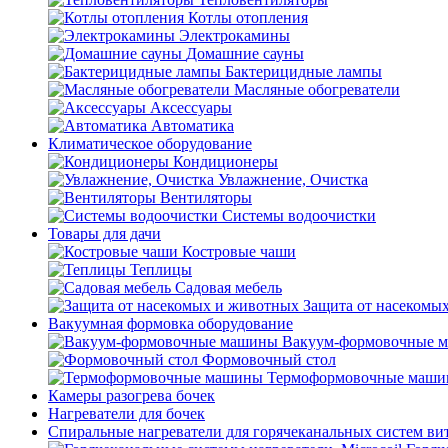
Котлы отопления
Электрокамины
Домашние сауны
Бактерицидные лампы
Масляные обогреватели
Аксессуары
Автоматика
Климатическое оборудование
Кондиционеры
Увлажнение, Очистка
Вентиляторы
Системы водоочистки
Товары для дачи
Костровые чаши
Теплицы
Садовая мебель
Защита от насекомы
Вакуумная формовка оборудование
Вакуум-формовочные 
Формовочный стол
Термоформовочные маш
Камеры разогрева бочек
Нагреватели для бочек
Спиральные нагреватели для горячеканальных систем ви