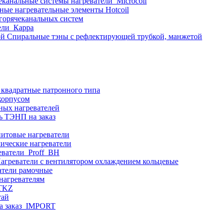
еканальные системы нагреватели_Microcoil
ные нагревательные элементы Hotcoil
 горячеканальных систем
ели_Карра
Спиральные тэны с рефлектирующей трубкой, манжетой
 квадратные патронного типа
корпусом
ных нагревателей
ь ТЭНП на заказ
итовые нагреватели
ические нагреватели
еватели_Proff_BH
агреватели с вентилятором охлаждением кольцевые
атели рамочные
нагревателям
ITKZ
тай
а заказ_IMPORT