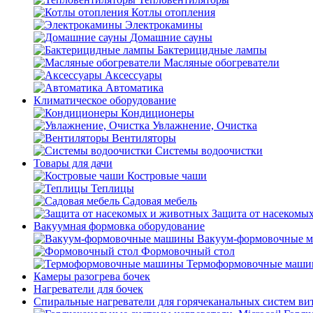
Котлы отопления
Электрокамины
Домашние сауны
Бактерицидные лампы
Масляные обогреватели
Аксессуары
Автоматика
Климатическое оборудование
Кондиционеры
Увлажнение, Очистка
Вентиляторы
Системы водоочистки
Товары для дачи
Костровые чаши
Теплицы
Садовая мебель
Защита от насекомы
Вакуумная формовка оборудование
Вакуум-формовочные 
Формовочный стол
Термоформовочные маш
Камеры разогрева бочек
Нагреватели для бочек
Спиральные нагреватели для горячеканальных систем ви