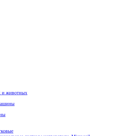
х и животных
машины
ины
тковые