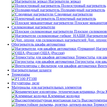
Нагреватели зеркал
Полиэстровый нагреватель
Полиамидный нагреватель
Слюдяные нагреватели
Пленочный нагреватель
Плоские миканитов
Силиконовые нагреватели
Плоские силиконов
Нагревател
Доп. опции
Обогреватель шкафа автоматики
Нагрев
ОША (Россия)
Термостаты для ш
Гигростаты для шк
Венти
Нагревательные шланги
Термопары
PT100
Регуляторы, реле
Материалы для нагревательных элементов
Клеммные колодки
Высокотемпера
Термост