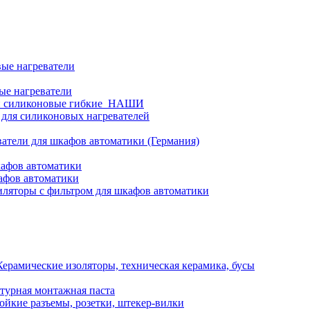
ые нагреватели
ые нагреватели
и силиконовые гибкие_НАШИ
 для силиконовых нагревателей
атели для шкафов автоматики (Германия)
кафов автоматики
афов автоматики
ляторы с фильтром для шкафов автоматики
Керамические изоляторы, техническая керамика, бусы
турная монтажная паста
ойкие разъемы, розетки, штекер-вилки