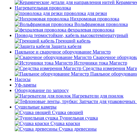
Керамичес
Нагревательная проволока
проволока для резки
Нихромовая проволока
Вольфрамовая проволока
фехралевая проволока
Провода термостойкие, кабель высокотемпературный
Греющий кабель
Защита кабеля
Паяльное и сварочное оборудование Магистр
Сварочное оборудов
Источники тока Магистр
Средства измерения Маг
Паяльное оборудован
Насосы
Уф-лампы
Оборудование по запросу
Нагреватели для поилок
Сушильные камеры
Сушка овощей
Туннельная сушка
Сушка краски
Сушка древесины