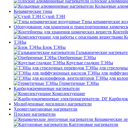
Плоские алюминие
Кольцевые алюм
Керамические тэны
Сухой ТЭН
Тэны керамические во
Оборудование для хранения и транспортировки химичес
Контей
К
ТЭНы
Блок ТЭНы
Гальванические нагреват
Оребренные ТЭНы
Круглые гладкие ТЭНы
ТЭНы для стрелочны
ТЭНы для диффузио
ТЭНы для колор
Герметичные ТЭНы
Карбидокремниевые нагреватели
Комплектующие
Карбидок
Молибденовые дисилицид нагреватели
Хромитлантановые нагреватели
Плоские нагреватели
Керамические ле
Каптоновые нагреватели