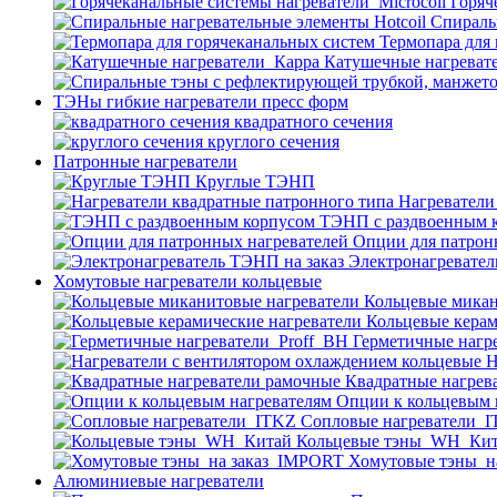
Горяч
Спираль
Термопара для
Катушечные нагреват
ТЭНы гибкие нагреватели пресс форм
квадратного сечения
круглого сечения
Патронные нагреватели
Круглые ТЭНП
Нагреватели
ТЭНП с раздвоенным 
Опции для патрон
Электронагревател
Хомутовые нагреватели кольцевые
Кольцевые микан
Кольцевые керам
Герметичные нагр
Н
Квадратные нагрев
Опции к кольцевым 
Cопловые нагреватели_
Кольцевые тэны_WH_Ки
Хомутовые тэны_н
Алюминиевые нагреватели