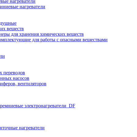
вые нагреватели
иниевые нагреватели
здушные
ких веществ
неры для хранения химических веществ
омплектующие для работы с опасными веществами
ели
х переводов
нных насосов
иферов, вентиляторов
ремниевые электронагреватели_DF
нточные нагреватели