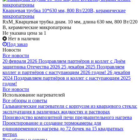
Кварцевая трубка 10*630 мм, 800 Вт/220В, керамические
микропатроны
RxM_Кварцевая трубка диам. 10 мм, длина 630 мм, 800 Вт/220
В, керамические микропатроны
Не указана цена
за 1
Нет в наличии
Под заказ
Новости
Все новости
20 февраля 2026
Поздравляем партнёров и коллег с Днём
защитника Отечества 2026
25 декабря 2025
Поздравляем
коллег и партнёров с наступающим 2026 годом!
26 декабря
2024
Поздравляем партнёров и коллег с наступающим 2025
годом!
Все новости
Использование нагревателей
Все обзоры и советы
Гальванические нагреватели с корпусом из кварцевого стекла:
эксплуатация в различных жидкостях и растворах
Производство композитной печи предварительного нагрева
Проектирование и создание термокамеры для
единовременного нагрева до 72 бочек на 15 квадратных
метрах
Все обзоры и советы