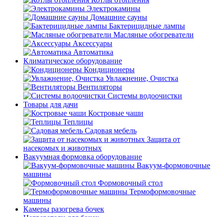
Электрокамины
Домашние сауны
Бактерицидные лампы
Масляные обогреватели
Аксессуары
Автоматика
Климатическое оборудование
Кондиционеры
Увлажнение, Очистка
Вентиляторы
Системы водоочистки
Товары для дачи
Костровые чаши
Теплицы
Садовая мебель
Защита от
насекомых и животных
Вакуумная формовка оборудование
Вакуум-формовочные
машины
Формовочный стол
Термоформовочные
машины
Камеры разогрева бочек