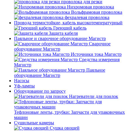
проволока для резки
Нихромовая проволока
Вольфрамовая проволока
фехралевая проволока
Провода термостойкие, кабель высокотемпературный
Греющий кабель
Защита кабеля
Паяльное и сварочное оборудование Магистр
Сварочное
оборудование Магистр
Источники тока Магистр
Средства измерения
Магистр
Паяльное
оборудование Магистр
Насосы
Уф-лампы
Оборудование по запросу
Нагреватели для поилок
Тефлоновые ленты, трубки: Запчасти для упаковочных
машин
Сушильные камеры
Сушка овощей