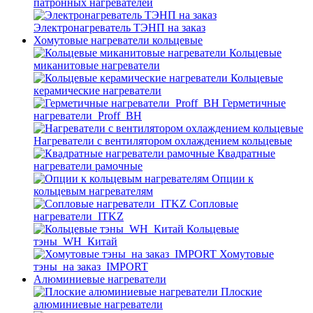
патронных нагревателей
Электронагреватель ТЭНП на заказ
Хомутовые нагреватели кольцевые
Кольцевые
миканитовые нагреватели
Кольцевые
керамические нагреватели
Герметичные
нагреватели_Proff_BH
Нагреватели с вентилятором охлаждением кольцевые
Квадратные
нагреватели рамочные
Опции к
кольцевым нагревателям
Cопловые
нагреватели_ITKZ
Кольцевые
тэны_WH_Китай
Хомутовые
тэны_на заказ_IMPORT
Алюминиевые нагреватели
Плоские
алюминиевые нагреватели