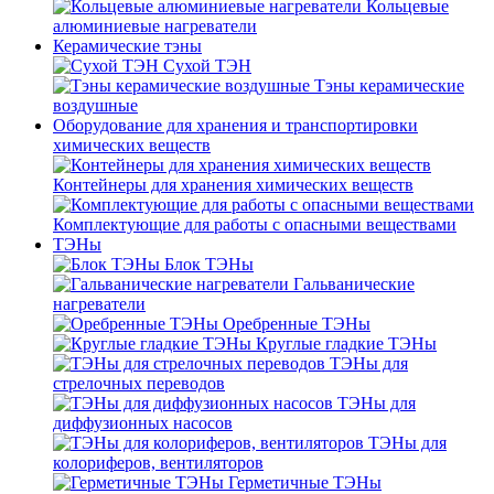
Кольцевые
алюминиевые нагреватели
Керамические тэны
Сухой ТЭН
Тэны керамические
воздушные
Оборудование для хранения и транспортировки
химических веществ
Контейнеры для хранения химических веществ
Комплектующие для работы с опасными веществами
ТЭНы
Блок ТЭНы
Гальванические
нагреватели
Оребренные ТЭНы
Круглые гладкие ТЭНы
ТЭНы для
стрелочных переводов
ТЭНы для
диффузионных насосов
ТЭНы для
колориферов, вентиляторов
Герметичные ТЭНы