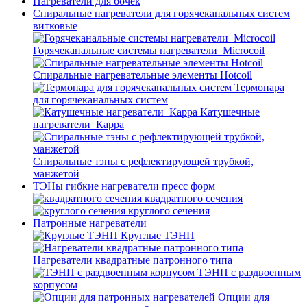
Нагреватели для бочек
Спиральные нагреватели для горячеканальных систем
витковые
Горячеканальные системы нагреватели_Microcoil
Спиральные нагревательные элементы Hotcoil
Термопара
для горячеканальных систем
Катушечные
нагреватели_Карра
Спиральные тэны с рефлектирующей трубкой,
манжетой
ТЭНы гибкие нагреватели пресс форм
квадратного сечения
круглого сечения
Патронные нагреватели
Круглые ТЭНП
Нагреватели квадратные патронного типа
ТЭНП с раздвоенным
корпусом
Опции для