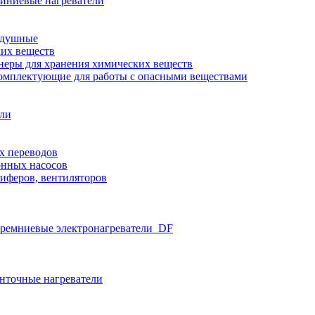
иниевые нагреватели
здушные
ких веществ
неры для хранения химических веществ
омплектующие для работы с опасными веществами
ели
х переводов
нных насосов
иферов, вентиляторов
ремниевые электронагреватели_DF
нточные нагреватели