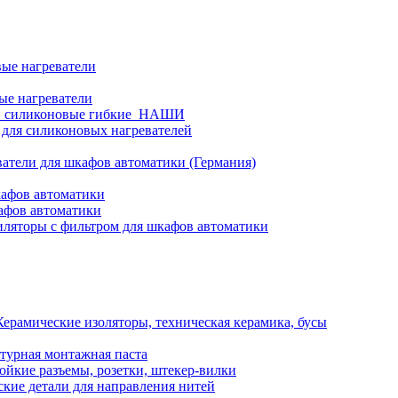
ые нагреватели
ые нагреватели
и силиконовые гибкие_НАШИ
 для силиконовых нагревателей
атели для шкафов автоматики (Германия)
кафов автоматики
афов автоматики
ляторы с фильтром для шкафов автоматики
Керамические изоляторы, техническая керамика, бусы
турная монтажная паста
ойкие разъемы, розетки, штекер-вилки
кие детали для направления нитей