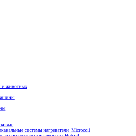
х и животных
машины
ины
тковые
еканальные системы нагреватели_Microcoil
ные нагревательные элементы Hotcoil