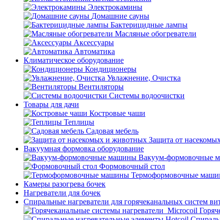
Электрокамины
Домашние сауны
Бактерицидные лампы
Масляные обогреватели
Аксессуары
Автоматика
Климатическое оборудование
Кондиционеры
Увлажнение, Очистка
Вентиляторы
Системы водоочистки
Товары для дачи
Костровые чаши
Теплицы
Садовая мебель
Защита от насекомы
Вакуумная формовка оборудование
Вакуум-формовочные 
Формовочный стол
Термоформовочные маш
Камеры разогрева бочек
Нагреватели для бочек
Спиральные нагреватели для горячеканальных систем ви
Горяч
Спираль