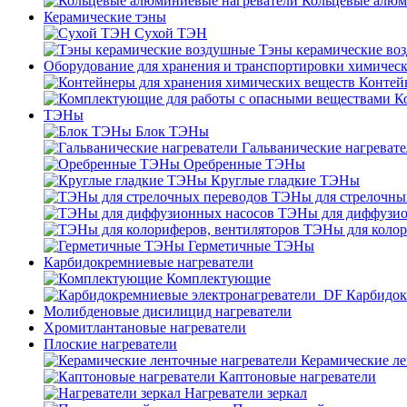
Кольцевые алюм
Керамические тэны
Сухой ТЭН
Тэны керамические во
Оборудование для хранения и транспортировки химичес
Контей
К
ТЭНы
Блок ТЭНы
Гальванические нагреват
Оребренные ТЭНы
Круглые гладкие ТЭНы
ТЭНы для стрелочны
ТЭНы для диффузио
ТЭНы для колор
Герметичные ТЭНы
Карбидокремниевые нагреватели
Комплектующие
Карбидок
Молибденовые дисилицид нагреватели
Хромитлантановые нагреватели
Плоские нагреватели
Керамические ле
Каптоновые нагреватели
Нагреватели зеркал