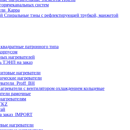
 горячеканальных систем
ели_Карра
Спиральные тэны с рефлектирующей трубкой, манжетой
 квадратные патронного типа
корпусом
ных нагревателей
ь ТЭНП на заказ
итовые нагреватели
ические нагреватели
еватели_Proff_BH
агреватели с вентилятором охлаждением кольцевые
атели рамочные
нагревателям
ITKZ
тай
а заказ_IMPORT
вые нагреватели