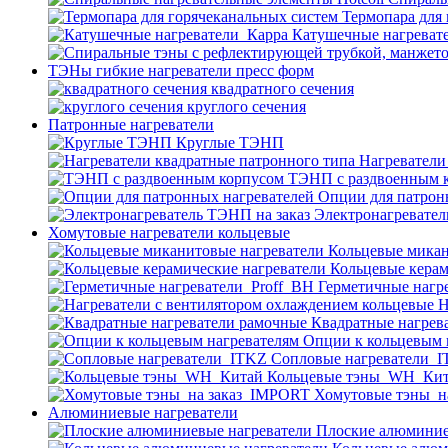
Термопара для
Катушечные нагреват
ТЭНы гибкие нагреватели пресс форм
квадратного сечения
круглого сечения
Патронные нагреватели
Круглые ТЭНП
Нагреватели
ТЭНП с раздвоенным 
Опции для патрон
Электронагревател
Хомутовые нагреватели кольцевые
Кольцевые микан
Кольцевые керам
Герметичные нагр
Н
Квадратные нагрев
Опции к кольцевым 
Cопловые нагреватели_
Кольцевые тэны_WH_Ки
Хомутовые тэны_н
Алюминиевые нагреватели
Плоские алюминие