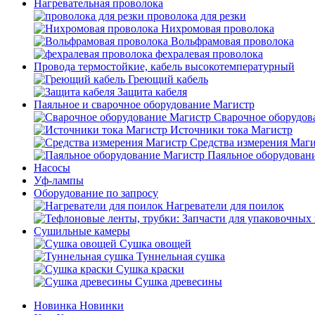
Нагревательная проволока
проволока для резки
Нихромовая проволока
Вольфрамовая проволока
фехралевая проволока
Провода термостойкие, кабель высокотемпературный
Греющий кабель
Защита кабеля
Паяльное и сварочное оборудование Магистр
Сварочное оборудов
Источники тока Магистр
Средства измерения Маг
Паяльное оборудован
Насосы
Уф-лампы
Оборудование по запросу
Нагреватели для поилок
Сушильные камеры
Сушка овощей
Туннельная сушка
Сушка краски
Сушка древесины
Новинка
Новинки