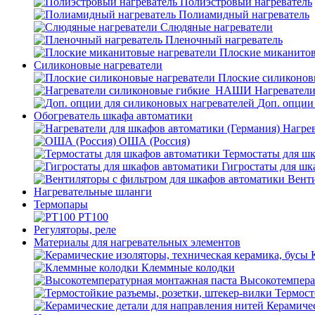
Полиэстровый нагреватель
Полиамидный нагреватель
Слюдяные нагреватели
Пленочный нагреватель
Плоские миканитов
Силиконовые нагреватели
Плоские силиконов
Нагревател
Доп. опции
Обогреватель шкафа автоматики
Нагрев
ОША (Россия)
Термостаты для ш
Гигростаты для шк
Венти
Нагревательные шланги
Термопары
PT100
Регуляторы, реле
Материалы для нагревательных элементов
Клеммные колодки
Высокотемпера
Термост
Керамичес