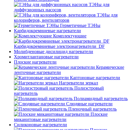
ТЭНы для
диффузионных насосов
ТЭНы для
колориферов, вентиляторов
Герметичные ТЭНы
Карбидокремниевые нагреватели
Комплектующие
Карбидокремниевые электронагреватели_DF
Молибденовые дисилицид нагреватели
Хромитлантановые нагреватели
Плоские нагреватели
Керамические
ленточные нагреватели
Каптоновые нагреватели
Нагреватели зеркал
Полиэстровый
нагреватель
Полиамидный нагреватель
Слюдяные нагреватели
Пленочный нагреватель
Плоские
миканитовые нагреватели
Силиконовые нагреватели
Плоские