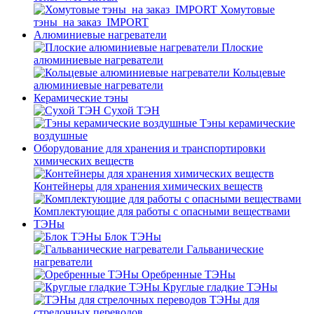
Хомутовые
тэны_на заказ_IMPORT
Алюминиевые нагреватели
Плоские
алюминиевые нагреватели
Кольцевые
алюминиевые нагреватели
Керамические тэны
Сухой ТЭН
Тэны керамические
воздушные
Оборудование для хранения и транспортировки
химических веществ
Контейнеры для хранения химических веществ
Комплектующие для работы с опасными веществами
ТЭНы
Блок ТЭНы
Гальванические
нагреватели
Оребренные ТЭНы
Круглые гладкие ТЭНы
ТЭНы для
стрелочных переводов