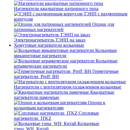
Нагреватели квадратные патронного типа
ТЭНП с раздвоенным
корпусом
Опции для
патронных нагревателей
Электронагреватель ТЭНП на заказ
Хомутовые нагреватели кольцевые
Кольцевые
миканитовые нагреватели
Кольцевые
керамические нагреватели
Герметичные
нагреватели_Proff_BH
Нагреватели с вентилятором охлаждением кольцевые
Квадратные
нагреватели рамочные
Опции к
кольцевым нагревателям
Cопловые
нагреватели_ITKZ
Кольцевые
тэны_WH_Китай