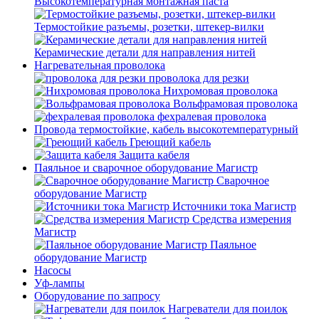
Высокотемпературная монтажная паста
Термостойкие разъемы, розетки, штекер-вилки
Керамические детали для направления нитей
Нагревательная проволока
проволока для резки
Нихромовая проволока
Вольфрамовая проволока
фехралевая проволока
Провода термостойкие, кабель высокотемпературный
Греющий кабель
Защита кабеля
Паяльное и сварочное оборудование Магистр
Сварочное
оборудование Магистр
Источники тока Магистр
Средства измерения
Магистр
Паяльное
оборудование Магистр
Насосы
Уф-лампы
Оборудование по запросу
Нагреватели для поилок