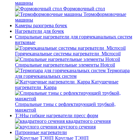
машины
Формовочный стол
Термоформовочные
машины
Камеры разогрева бочек
Нагреватели для бочек
Спиральные нагреватели для горячеканальных систем
витковые
Горячеканальные системы нагреватели_Microcoil
Спиральные нагревательные элементы Hotcoil
Термопара
для горячеканальных систем
Катушечные
нагреватели_Карра
Спиральные тэны с рефлектирующей трубкой,
манжетой
ТЭНы гибкие нагреватели пресс форм
квадратного сечения
круглого сечения
Патронные нагреватели
Круглые ТЭНП