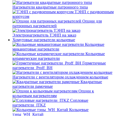
Нагреватели квадратные патронного типа
ТЭНП с раздвоенным
корпусом
Опции для
патронных нагревателей
Электронагреватель ТЭНП на заказ
Хомутовые нагреватели кольцевые
Кольцевые
миканитовые нагреватели
Кольцевые
керамические нагреватели
Герметичные
нагреватели_Proff_BH
Нагреватели с вентилятором охлаждением кольцевые
Квадратные
нагреватели рамочные
Опции к
кольцевым нагревателям
Cопловые
нагреватели_ITKZ
Кольцевые
тэны_WH_Китай