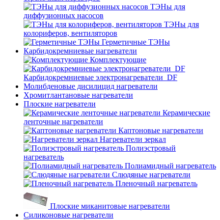
ТЭНы для
диффузионных насосов
ТЭНы для
колориферов, вентиляторов
Герметичные ТЭНы
Карбидокремниевые нагреватели
Комплектующие
Карбидокремниевые электронагреватели_DF
Молибденовые дисилицид нагреватели
Хромитлантановые нагреватели
Плоские нагреватели
Керамические
ленточные нагреватели
Каптоновые нагреватели
Нагреватели зеркал
Полиэстровый
нагреватель
Полиамидный нагреватель
Слюдяные нагреватели
Пленочный нагреватель
Плоские миканитовые нагреватели
Силиконовые нагреватели