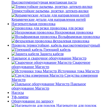
Высокотемпературная монтажная паста
Термостойкие разъемы, розетки, штекер-вилки
Керамические детали для направления нитей
Нагревательная проволока
проволока для резки
Нихромовая проволока
Вольфрамовая проволока
фехралевая проволока
Провода термостойкие, кабель высокотемпературный
Греющий кабель
Защита кабеля
Паяльное и сварочное оборудование Магистр
Сварочное
оборудование Магистр
Источники тока Магистр
Средства измерения
Магистр
Паяльное
оборудование Магистр
Насосы
Уф-лампы
Оборудование по запросу
Нагреватели для поилок