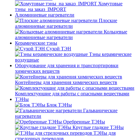
Хомутовые
тэны_на заказ_IMPORT
Алюминиевые нагреватели
Плоские
алюминиевые нагреватели
Кольцевые
алюминиевые нагреватели
Керамические тэны
Сухой ТЭН
Тэны керамические
воздушные
Оборудование для хранения и транспортировки
химических веществ
Контейнеры для хранения химических веществ
Комплектующие для работы с опасными веществами
ТЭНы
Блок ТЭНы
Гальванические
нагреватели
Оребренные ТЭНы
Круглые гладкие ТЭНы
ТЭНы для
стрелочных переводов