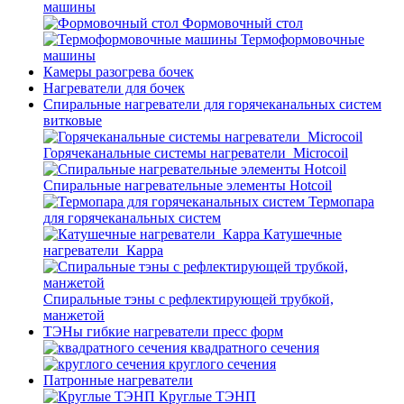
машины
Формовочный стол
Термоформовочные
машины
Камеры разогрева бочек
Нагреватели для бочек
Спиральные нагреватели для горячеканальных систем
витковые
Горячеканальные системы нагреватели_Microcoil
Спиральные нагревательные элементы Hotcoil
Термопара
для горячеканальных систем
Катушечные
нагреватели_Карра
Спиральные тэны с рефлектирующей трубкой,
манжетой
ТЭНы гибкие нагреватели пресс форм
квадратного сечения
круглого сечения
Патронные нагреватели
Круглые ТЭНП