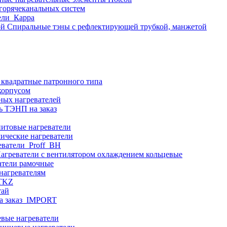
 горячеканальных систем
ели_Карра
Спиральные тэны с рефлектирующей трубкой, манжетой
 квадратные патронного типа
корпусом
ных нагревателей
ь ТЭНП на заказ
итовые нагреватели
ические нагреватели
еватели_Proff_BH
агреватели с вентилятором охлаждением кольцевые
атели рамочные
нагревателям
ITKZ
тай
а заказ_IMPORT
вые нагреватели