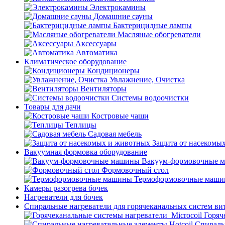
Электрокамины
Домашние сауны
Бактерицидные лампы
Масляные обогреватели
Аксессуары
Автоматика
Климатическое оборудование
Кондиционеры
Увлажнение, Очистка
Вентиляторы
Системы водоочистки
Товары для дачи
Костровые чаши
Теплицы
Садовая мебель
Защита от насекомы
Вакуумная формовка оборудование
Вакуум-формовочные 
Формовочный стол
Термоформовочные маш
Камеры разогрева бочек
Нагреватели для бочек
Спиральные нагреватели для горячеканальных систем ви
Горяч
Спираль