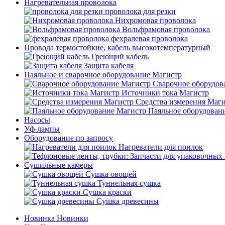
Нагревательная проволока
проволока для резки
Нихромовая проволока
Вольфрамовая проволока
фехралевая проволока
Провода термостойкие, кабель высокотемпературный
Греющий кабель
Защита кабеля
Паяльное и сварочное оборудование Магистр
Сварочное оборудов
Источники тока Магистр
Средства измерения Маг
Паяльное оборудован
Насосы
Уф-лампы
Оборудование по запросу
Нагреватели для поилок
Сушильные камеры
Сушка овощей
Туннельная сушка
Сушка краски
Сушка древесины
Новинка
Новинки