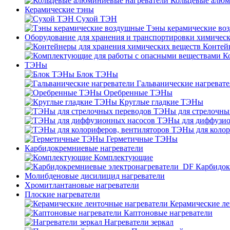
Кольцевые алюм
Керамические тэны
Сухой ТЭН
Тэны керамические во
Оборудование для хранения и транспортировки химичес
Контей
К
ТЭНы
Блок ТЭНы
Гальванические нагреват
Оребренные ТЭНы
Круглые гладкие ТЭНы
ТЭНы для стрелочны
ТЭНы для диффузио
ТЭНы для колор
Герметичные ТЭНы
Карбидокремниевые нагреватели
Комплектующие
Карбидок
Молибденовые дисилицид нагреватели
Хромитлантановые нагреватели
Плоские нагреватели
Керамические ле
Каптоновые нагреватели
Нагреватели зеркал