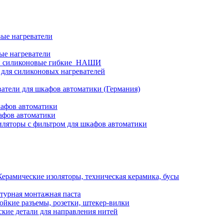
ые нагреватели
ые нагреватели
и силиконовые гибкие_НАШИ
 для силиконовых нагревателей
атели для шкафов автоматики (Германия)
кафов автоматики
афов автоматики
ляторы с фильтром для шкафов автоматики
Керамические изоляторы, техническая керамика, бусы
турная монтажная паста
ойкие разъемы, розетки, штекер-вилки
кие детали для направления нитей