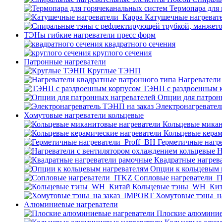
Термопара для
Катушечные нагреват
ТЭНы гибкие нагреватели пресс форм
квадратного сечения
круглого сечения
Патронные нагреватели
Круглые ТЭНП
Нагреватели
ТЭНП с раздвоенным 
Опции для патрон
Электронагревател
Хомутовые нагреватели кольцевые
Кольцевые микан
Кольцевые керам
Герметичные нагр
Н
Квадратные нагрев
Опции к кольцевым 
Cопловые нагреватели_
Кольцевые тэны_WH_Ки
Хомутовые тэны_н
Алюминиевые нагреватели
Плоские алюминие