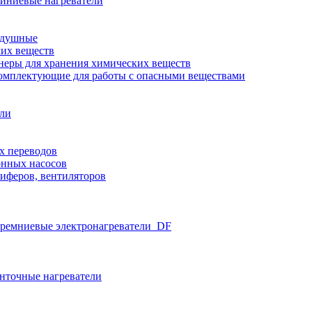
иниевые нагреватели
здушные
ких веществ
неры для хранения химических веществ
омплектующие для работы с опасными веществами
ели
х переводов
нных насосов
иферов, вентиляторов
ремниевые электронагреватели_DF
нточные нагреватели