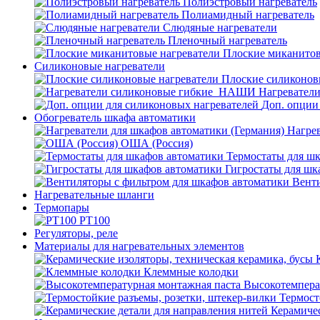
Полиэстровый нагреватель
Полиамидный нагреватель
Слюдяные нагреватели
Пленочный нагреватель
Плоские миканитов
Силиконовые нагреватели
Плоские силиконов
Нагревател
Доп. опции
Обогреватель шкафа автоматики
Нагрев
ОША (Россия)
Термостаты для ш
Гигростаты для шк
Венти
Нагревательные шланги
Термопары
PT100
Регуляторы, реле
Материалы для нагревательных элементов
Клеммные колодки
Высокотемпера
Термост
Керамичес