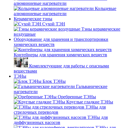
алюминиевые нагреватели
Кольцевые
алюминиевые нагреватели
Керамические тэны
Сухой ТЭН
Тэны керамические
воздушные
Оборудование для хранения и транспортировки
химических веществ
Контейнеры для хранения химических веществ
Комплектующие для работы с опасными
веществами
ТЭНы
Блок ТЭНы
Гальванические
нагреватели
Оребренные ТЭНы
Круглые гладкие ТЭНы
ТЭНы для
стрелочных переводов
ТЭНы для
диффузионных насосов
ТЭНы для