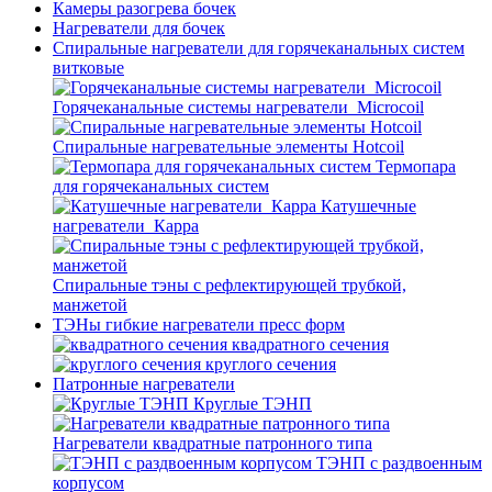
Камеры разогрева бочек
Нагреватели для бочек
Спиральные нагреватели для горячеканальных систем
витковые
Горячеканальные системы нагреватели_Microcoil
Спиральные нагревательные элементы Hotcoil
Термопара
для горячеканальных систем
Катушечные
нагреватели_Карра
Спиральные тэны с рефлектирующей трубкой,
манжетой
ТЭНы гибкие нагреватели пресс форм
квадратного сечения
круглого сечения
Патронные нагреватели
Круглые ТЭНП
Нагреватели квадратные патронного типа
ТЭНП с раздвоенным
корпусом