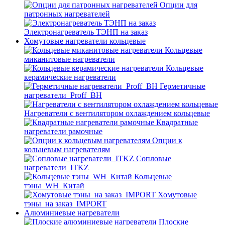
Опции для
патронных нагревателей
Электронагреватель ТЭНП на заказ
Хомутовые нагреватели кольцевые
Кольцевые
миканитовые нагреватели
Кольцевые
керамические нагреватели
Герметичные
нагреватели_Proff_BH
Нагреватели с вентилятором охлаждением кольцевые
Квадратные
нагреватели рамочные
Опции к
кольцевым нагревателям
Cопловые
нагреватели_ITKZ
Кольцевые
тэны_WH_Китай
Хомутовые
тэны_на заказ_IMPORT
Алюминиевые нагреватели
Плоские