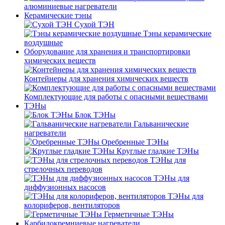
алюминиевые нагреватели
Керамические тэны
Сухой ТЭН
Тэны керамические
воздушные
Оборудование для хранения и транспортировки
химических веществ
Контейнеры для хранения химических веществ
Комплектующие для работы с опасными веществами
ТЭНы
Блок ТЭНы
Гальванические
нагреватели
Оребренные ТЭНы
Круглые гладкие ТЭНы
ТЭНы для
стрелочных переводов
ТЭНы для
диффузионных насосов
ТЭНы для
колориферов, вентиляторов
Герметичные ТЭНы
Карбидокремниевые нагреватели