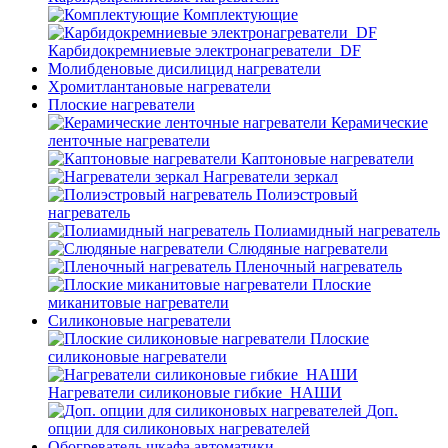
Комплектующие
Карбидокремниевые электронагреватели_DF
Молибденовые дисилицид нагреватели
Хромитлантановые нагреватели
Плоские нагреватели
Керамические
ленточные нагреватели
Каптоновые нагреватели
Нагреватели зеркал
Полиэстровый
нагреватель
Полиамидный нагреватель
Слюдяные нагреватели
Пленочный нагреватель
Плоские
миканитовые нагреватели
Силиконовые нагреватели
Плоские
силиконовые нагреватели
Нагреватели силиконовые гибкие_НАШИ
Доп.
опции для силиконовых нагревателей
Обогреватель шкафа автоматики