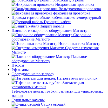
проволока для резки
Нихромовая проволока
Вольфрамовая проволока
фехралевая проволока
Провода термостойкие, кабель высокотемпературный
Греющий кабель
Защита кабеля
Паяльное и сварочное оборудование Магистр
Сварочное
оборудование Магистр
Источники тока Магистр
Средства измерения
Магистр
Паяльное
оборудование Магистр
Насосы
Уф-лампы
Оборудование по запросу
Нагреватели для поилок
Тефлоновые ленты, трубки: Запчасти для упаковочных
машин
Сушильные камеры
Сушка овощей