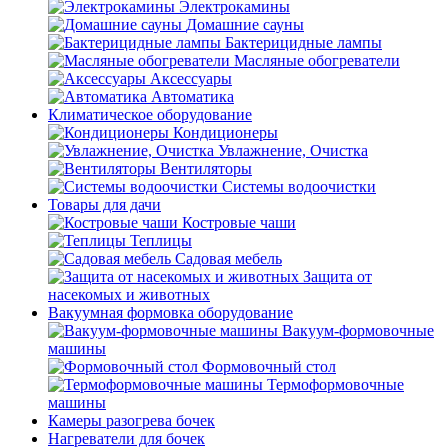
Электрокамины
Домашние сауны
Бактерицидные лампы
Масляные обогреватели
Аксессуары
Автоматика
Климатическое оборудование
Кондиционеры
Увлажнение, Очистка
Вентиляторы
Системы водоочистки
Товары для дачи
Костровые чаши
Теплицы
Садовая мебель
Защита от
насекомых и животных
Вакуумная формовка оборудование
Вакуум-формовочные
машины
Формовочный стол
Термоформовочные
машины
Камеры разогрева бочек
Нагреватели для бочек