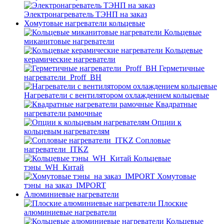
Электронагреватель ТЭНП на заказ
Хомутовые нагреватели кольцевые
Кольцевые
миканитовые нагреватели
Кольцевые
керамические нагреватели
Герметичные
нагреватели_Proff_BH
Нагреватели с вентилятором охлаждением кольцевые
Квадратные
нагреватели рамочные
Опции к
кольцевым нагревателям
Cопловые
нагреватели_ITKZ
Кольцевые
тэны_WH_Китай
Хомутовые
тэны_на заказ_IMPORT
Алюминиевые нагреватели
Плоские
алюминиевые нагреватели
Кольцевые