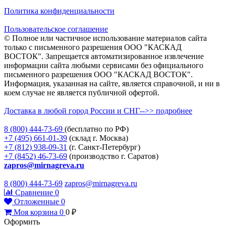
Политика конфиденциальности
Пользовательское соглашение
© Полное или частичное использование материалов сайта
только с письменного разрешения ООО "КАСКАД
ВОСТОК". Запрещается автоматизированное извлечение
информации сайта любыми сервисами без официального
письменного разрешения ООО "КАСКАД ВОСТОК".
Информация, указанная на сайте, является справочной, и ни в
коем случае не является публичной офертой.
Доставка в любой город России и СНГ-->> подробнее
8 (800)
444-73-69
(бесплатно по РФ)
+7 (495)
661-01-39
(склад г. Москва)
+7 (812)
938-09-31
(г. Санкт-Петербург)
+7 (8452)
46-73-69
(производство г. Саратов)
zapros@mirnagreva.ru
8 (800) 444-73-69
zapros@mirnagreva.ru
Сравнение
0
Отложенные
0
Моя корзина
0
0
₽
Оформить