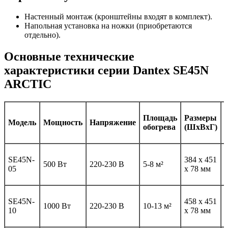
Настенный монтаж (кронштейны входят в комплект).
Напольная установка на ножки (приобретаются
отдельно).
Основные технические
характеристики серии Dantex SE45N
ARCTIC
Площадь
Размеры
Модель
Мощность
Напряжение
обогрева
(ШхВхГ)
SE45N-
384 х 451
2
500 Вт
220-230 В
5-8 м²
05
х 78 мм
SE45N-
458 х 451
3
1000 Вт
220-230 В
10-13 м²
10
х 78 мм