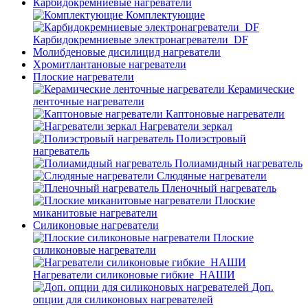
Карбидокремниевые нагреватели
Комплектующие
Карбидокремниевые электронагреватели_DF
Молибденовые дисилицид нагреватели
Хромитлантановые нагреватели
Плоские нагреватели
Керамические
ленточные нагреватели
Каптоновые нагреватели
Нагреватели зеркал
Полиэстровый
нагреватель
Полиамидный нагреватель
Слюдяные нагреватели
Пленочный нагреватель
Плоские
миканитовые нагреватели
Силиконовые нагреватели
Плоские
силиконовые нагреватели
Нагреватели силиконовые гибкие_НАШИ
Доп.
опции для силиконовых нагревателей