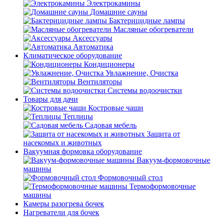
Электрокамины
Домашние сауны
Бактерицидные лампы
Масляные обогреватели
Аксессуары
Автоматика
Климатическое оборудование
Кондиционеры
Увлажнение, Очистка
Вентиляторы
Системы водоочистки
Товары для дачи
Костровые чаши
Теплицы
Садовая мебель
Защита от
насекомых и животных
Вакуумная формовка оборудование
Вакуум-формовочные
машины
Формовочный стол
Термоформовочные
машины
Камеры разогрева бочек
Нагреватели для бочек