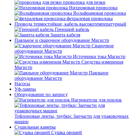
проволока для резки
Нихромовая проволока
Вольфрамовая проволока
фехралевая проволока
Провода термостойкие, кабель высокотемпературный
Греющий кабель
Защита кабеля
Паяльное и сварочное оборудование Магистр
Сварочное
оборудование Магистр
Источники тока Магистр
Средства измерения
Магистр
Паяльное
оборудование Магистр
Насосы
Уф-лампы
Оборудование по запросу
Нагреватели для поилок
Тефлоновые ленты, трубки: Запчасти для упаковочных
машин
Сушильные камеры
Сушка овощей