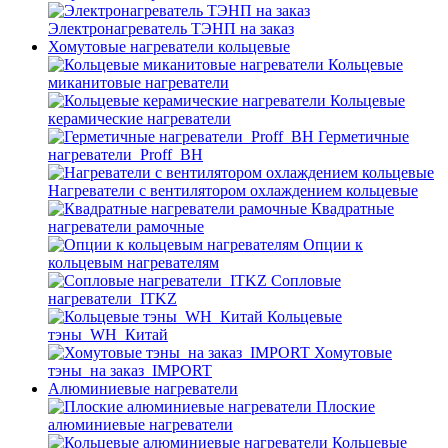
Электронагреватель ТЭНП на заказ
Хомутовые нагреватели кольцевые
Кольцевые
миканитовые нагреватели
Кольцевые
керамические нагреватели
Герметичные
нагреватели_Proff_BH
Нагреватели с вентилятором охлаждением кольцевые
Квадратные
нагреватели рамочные
Опции к
кольцевым нагревателям
Cопловые
нагреватели_ITKZ
Кольцевые
тэны_WH_Китай
Хомутовые
тэны_на заказ_IMPORT
Алюминиевые нагреватели
Плоские
алюминиевые нагреватели
Кольцевые