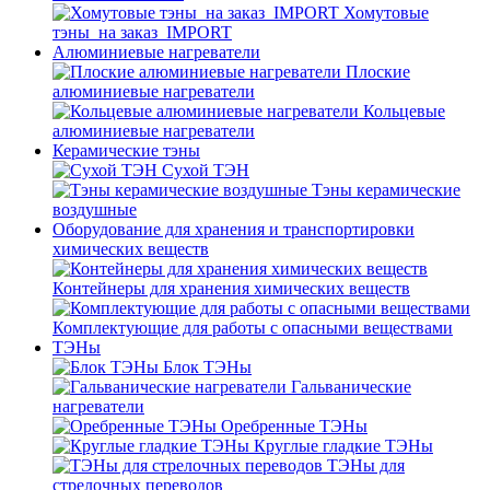
Хомутовые
тэны_на заказ_IMPORT
Алюминиевые нагреватели
Плоские
алюминиевые нагреватели
Кольцевые
алюминиевые нагреватели
Керамические тэны
Сухой ТЭН
Тэны керамические
воздушные
Оборудование для хранения и транспортировки
химических веществ
Контейнеры для хранения химических веществ
Комплектующие для работы с опасными веществами
ТЭНы
Блок ТЭНы
Гальванические
нагреватели
Оребренные ТЭНы
Круглые гладкие ТЭНы
ТЭНы для
стрелочных переводов