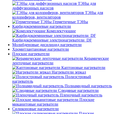
ТЭНы для
диффузионных насосов
ТЭНы для
колориферов, вентиляторов
Герметичные ТЭНы
Карбидокремниевые нагреватели
Комплектующие
Карбидокремниевые электронагреватели_DF
Молибденовые дисилицид нагреватели
Хромитлантановые нагреватели
Плоские нагреватели
Керамические
ленточные нагреватели
Каптоновые нагреватели
Нагреватели зеркал
Полиэстровый
нагреватель
Полиамидный нагреватель
Слюдяные нагреватели
Пленочный нагреватель
Плоские
миканитовые нагреватели
Силиконовые нагреватели
Плоские