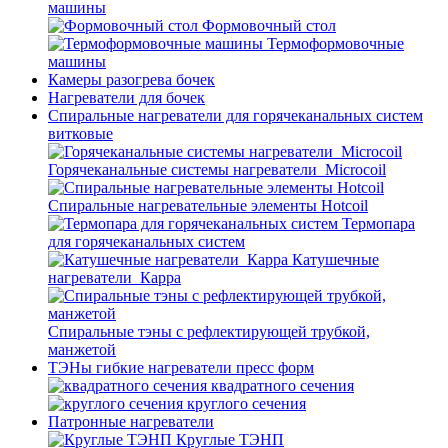
машины
Формовочный стол
Термоформовочные
машины
Камеры разогрева бочек
Нагреватели для бочек
Спиральные нагреватели для горячеканальных систем
витковые
Горячеканальные системы нагреватели_Microcoil
Спиральные нагревательные элементы Hotcoil
Термопара
для горячеканальных систем
Катушечные
нагреватели_Карра
Спиральные тэны с рефлектирующей трубкой,
манжетой
ТЭНы гибкие нагреватели пресс форм
квадратного сечения
круглого сечения
Патронные нагреватели
Круглые ТЭНП