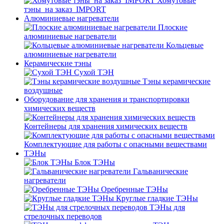
Хомутовые
тэны_на заказ_IMPORT
Алюминиевые нагреватели
Плоские
алюминиевые нагреватели
Кольцевые
алюминиевые нагреватели
Керамические тэны
Сухой ТЭН
Тэны керамические
воздушные
Оборудование для хранения и транспортировки
химических веществ
Контейнеры для хранения химических веществ
Комплектующие для работы с опасными веществами
ТЭНы
Блок ТЭНы
Гальванические
нагреватели
Оребренные ТЭНы
Круглые гладкие ТЭНы
ТЭНы для
стрелочных переводов