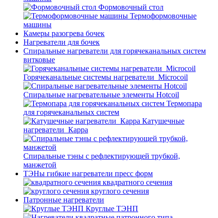
Формовочный стол
Термоформовочные
машины
Камеры разогрева бочек
Нагреватели для бочек
Спиральные нагреватели для горячеканальных систем
витковые
Горячеканальные системы нагреватели_Microcoil
Спиральные нагревательные элементы Hotcoil
Термопара
для горячеканальных систем
Катушечные
нагреватели_Карра
Спиральные тэны с рефлектирующей трубкой,
манжетой
ТЭНы гибкие нагреватели пресс форм
квадратного сечения
круглого сечения
Патронные нагреватели
Круглые ТЭНП