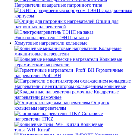
Нагреватели квадратные патронного типа
ТЭНП с раздвоенным
корпусом
Опции для
патронных нагревателей
Электронагреватель ТЭНП на заказ
Хомутовые нагреватели кольцевые
Кольцевые
миканитовые нагреватели
Кольцевые
керамические нагреватели
Герметичные
нагреватели_Proff_BH
Нагреватели с вентилятором охлаждением кольцевые
Квадратные
нагреватели рамочные
Опции к
кольцевым нагревателям
Cопловые
нагреватели_ITKZ
Кольцевые
тэны_WH_Китай