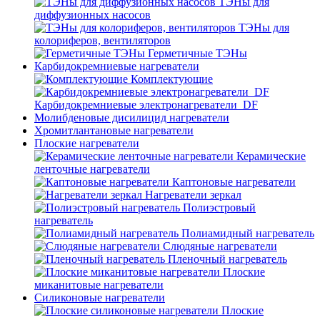
ТЭНы для
диффузионных насосов
ТЭНы для
колориферов, вентиляторов
Герметичные ТЭНы
Карбидокремниевые нагреватели
Комплектующие
Карбидокремниевые электронагреватели_DF
Молибденовые дисилицид нагреватели
Хромитлантановые нагреватели
Плоские нагреватели
Керамические
ленточные нагреватели
Каптоновые нагреватели
Нагреватели зеркал
Полиэстровый
нагреватель
Полиамидный нагреватель
Слюдяные нагреватели
Пленочный нагреватель
Плоские
миканитовые нагреватели
Силиконовые нагреватели
Плоские