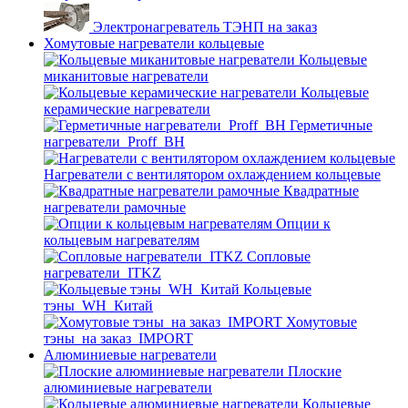
Электронагреватель ТЭНП на заказ
Хомутовые нагреватели кольцевые
Кольцевые
миканитовые нагреватели
Кольцевые
керамические нагреватели
Герметичные
нагреватели_Proff_BH
Нагреватели с вентилятором охлаждением кольцевые
Квадратные
нагреватели рамочные
Опции к
кольцевым нагревателям
Cопловые
нагреватели_ITKZ
Кольцевые
тэны_WH_Китай
Хомутовые
тэны_на заказ_IMPORT
Алюминиевые нагреватели
Плоские
алюминиевые нагреватели
Кольцевые