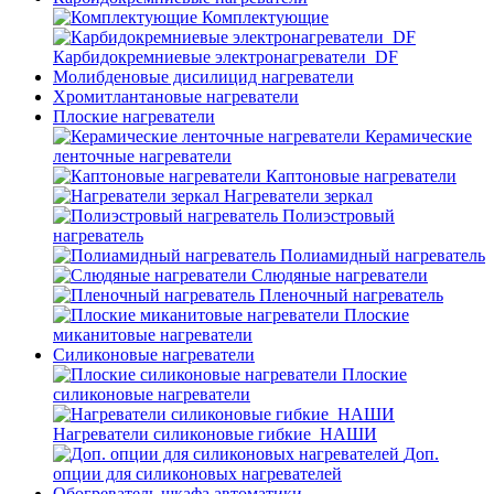
Комплектующие
Карбидокремниевые электронагреватели_DF
Молибденовые дисилицид нагреватели
Хромитлантановые нагреватели
Плоские нагреватели
Керамические
ленточные нагреватели
Каптоновые нагреватели
Нагреватели зеркал
Полиэстровый
нагреватель
Полиамидный нагреватель
Слюдяные нагреватели
Пленочный нагреватель
Плоские
миканитовые нагреватели
Силиконовые нагреватели
Плоские
силиконовые нагреватели
Нагреватели силиконовые гибкие_НАШИ
Доп.
опции для силиконовых нагревателей
Обогреватель шкафа автоматики