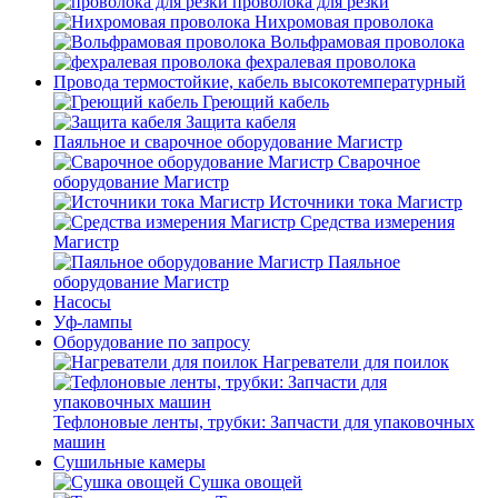
проволока для резки
Нихромовая проволока
Вольфрамовая проволока
фехралевая проволока
Провода термостойкие, кабель высокотемпературный
Греющий кабель
Защита кабеля
Паяльное и сварочное оборудование Магистр
Сварочное
оборудование Магистр
Источники тока Магистр
Средства измерения
Магистр
Паяльное
оборудование Магистр
Насосы
Уф-лампы
Оборудование по запросу
Нагреватели для поилок
Тефлоновые ленты, трубки: Запчасти для упаковочных
машин
Сушильные камеры
Сушка овощей