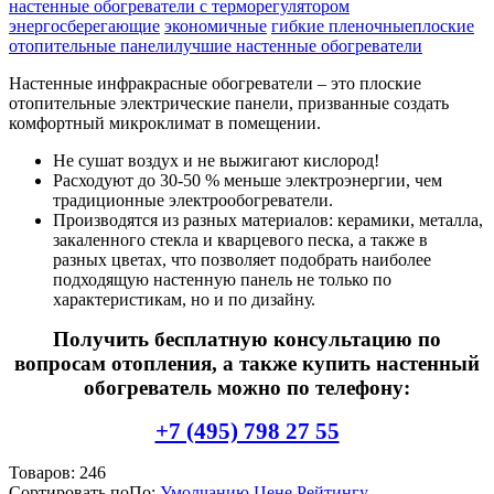
настенные обогреватели с терморегулятором
энергосберегающие
экономичные
гибкие пленочные
плоские
отопительные панели
лучшие настенные обогреватели
Настенные инфракрасные обогреватели – это плоские
отопительные электрические панели, призванные создать
комфортный микроклимат в помещении.
Не сушат воздух и не выжигают кислород!
Расходуют до 30-50 % меньше электроэнергии, чем
традиционные электрообогреватели.
Производятся из разных материалов: керамики, металла,
закаленного стекла и кварцевого песка, а также в
разных цветах, что позволяет подобрать наиболее
подходящую настенную панель не только по
характеристикам, но и по дизайну.
Получить бесплатную консультацию по
вопросам отопления, а также купить настенный
обогреватель можно по телефону:
+7 (495) 798 27 55
Товаров:
246
Сортировать по
По
:
Умолчанию
Цене
Рейтингу