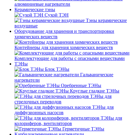
алюминиевые нагреватели
Керамические тэны
Сухой ТЭН
Тэны керамические
воздушные
Оборудование для хранения и транспортировки
химических веществ
Контейнеры для хранения химических веществ
Комплектующие для работы с опасными веществами
ТЭНы
Блок ТЭНы
Гальванические
нагреватели
Оребренные ТЭНы
Круглые гладкие ТЭНы
ТЭНы для
стрелочных переводов
ТЭНы для
диффузионных насосов
ТЭНы для
колориферов, вентиляторов
Герметичные ТЭНы
Карбидокремниевые нагреватели