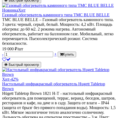
Быстрый просмотр
Новинка
Хит
Газовый обогреватель каминного типа TMC BLUE BELLE
TMC BLUE BELLE – Газовый обогреватель каминного типа.
3 цвета: черный, серый, белый. Мощность: 4,2 кВт. Площадь
обогрева: до 60 м2. 2 режима нагрева. Автономный
обогреватель, работает на баллонном газе. Мобильный, легко
перемещается. Пьезоэлектрический розжиг. Система
безопасности.
19 000 ₽/шт
-
+
Купить
Быстрый просмотр
Хит
-42%
Настольный инфракрасный обогреватель Hugett Tabletop
Brown
Hügett Tabletop Brown 1821 H-T - настольный инфракрасный
обогреватель для помещений, террас, веранд, беседок, шатров,
ресторанов и кафе, на даче и в саду. Защита от влаги – IP44
(защита от брызг без прямого попадания воды). Мощность: 1,5
кВт. Мягкое экологичное тепло аналогично солнечному.
Дальность обогрева на открытом пространстве – 3 м. Цвет: