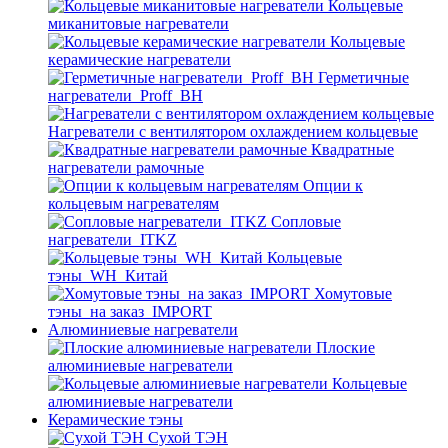
Кольцевые
миканитовые нагреватели
Кольцевые
керамические нагреватели
Герметичные
нагреватели_Proff_BH
Нагреватели с вентилятором охлаждением кольцевые
Квадратные
нагреватели рамочные
Опции к
кольцевым нагревателям
Cопловые
нагреватели_ITKZ
Кольцевые
тэны_WH_Китай
Хомутовые
тэны_на заказ_IMPORT
Алюминиевые нагреватели
Плоские
алюминиевые нагреватели
Кольцевые
алюминиевые нагреватели
Керамические тэны
Сухой ТЭН