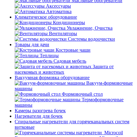
Масляные обогреватели
Аксессуары
Автоматика
Климатическое оборудование
Кондиционеры
Увлажнение, Очистка
Вентиляторы
Системы водоочистки
Товары для дачи
Костровые чаши
Теплицы
Садовая мебель
Защита от
насекомых и животных
Вакуумная формовка оборудование
Вакуум-формовочные
машины
Формовочный стол
Термоформовочные
машины
Камеры разогрева бочек
Нагреватели для бочек
Спиральные нагреватели для горячеканальных систем
витковые