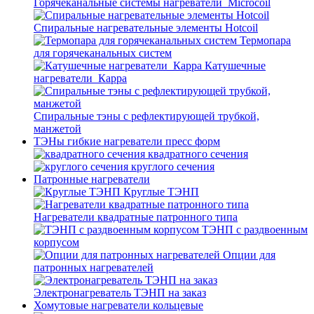
Горячеканальные системы нагреватели_Microcoil
Спиральные нагревательные элементы Hotcoil
Термопара
для горячеканальных систем
Катушечные
нагреватели_Карра
Спиральные тэны с рефлектирующей трубкой,
манжетой
ТЭНы гибкие нагреватели пресс форм
квадратного сечения
круглого сечения
Патронные нагреватели
Круглые ТЭНП
Нагреватели квадратные патронного типа
ТЭНП с раздвоенным
корпусом
Опции для
патронных нагревателей
Электронагреватель ТЭНП на заказ
Хомутовые нагреватели кольцевые