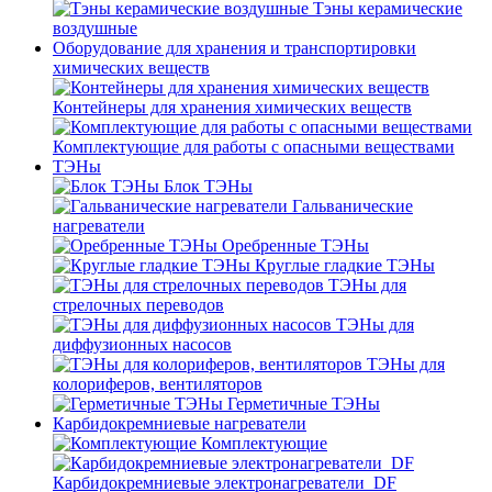
Тэны керамические
воздушные
Оборудование для хранения и транспортировки
химических веществ
Контейнеры для хранения химических веществ
Комплектующие для работы с опасными веществами
ТЭНы
Блок ТЭНы
Гальванические
нагреватели
Оребренные ТЭНы
Круглые гладкие ТЭНы
ТЭНы для
стрелочных переводов
ТЭНы для
диффузионных насосов
ТЭНы для
колориферов, вентиляторов
Герметичные ТЭНы
Карбидокремниевые нагреватели
Комплектующие
Карбидокремниевые электронагреватели_DF