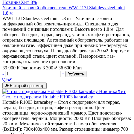
Новинка
Хит
-8%
Уличный газовый обогреватель WWT 13I Stainless steel mini
1.8 м
WWT 13I Stainless steel mini 1.8 m – Уличный газовый
инфракрасный обогреватель-пирамида. Специально для
помещений с низкими потолками: Высота всего 1,8 м. Для
обогрева беседок, террас, веранд, уличных кафе и ресторанов,
открытых площадок. Автономный обогреватель, работает на
баллонном газе. Эффективен даже при низких температурах
окружающего воздуха. Площадь обогрева: до 20 м2. Корпус из
нержавеющей стали, цвет: стальной. Пьезорозжиг, газ-
контроль, отключение при падении.
39 900 ₽
Экономия 3 300 ₽
36 600 ₽/шт
-
+
Купить
Быстрый просмотр
Новинка
Хит
Стол с подогревом Hottable R1003 karacabey
Hottable R1003 karacabey – Стол с подогревом для террас,
веранд, беседок, шатров, кафе и ресторанов. Цвет
столешницы: черно-коричневый мрамор. Цвет подставки-
обогревателя: черный. Мощность: 2000 Вт. Площадь обогрева:
20 кв.м. Механический термостат. Размер обогревателя
(ВxШхГ): 700x400х400 мм. Размер столешницы: диаметр 700