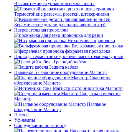
Высокотемпературная монтажная паста
Термостойкие разъемы, розетки, штекер-вилки
Керамические детали для направления нитей
Нагревательная проволока
проволока для резки
Нихромовая проволока
Вольфрамовая проволока
фехралевая проволока
Провода термостойкие, кабель высокотемпературный
Греющий кабель
Защита кабеля
Паяльное и сварочное оборудование Магистр
Сварочное
оборудование Магистр
Источники тока Магистр
Средства измерения
Магистр
Паяльное
оборудование Магистр
Насосы
Уф-лампы
Оборудование по запросу
Нагреватели для поилок