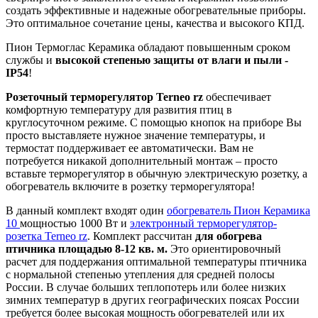
создать эффективные и надежные обогревательные приборы.
Это оптимальное сочетание цены, качества и высокого КПД.
Пион Термоглас Керамика обладают повышенным сроком
службы и
высокой степенью защиты от влаги и пыли -
IP54
!
Розеточный терморегулятор Terneo rz
обеспечивает
комфортную температуру для развития птиц в
круглосуточном режиме. С помощью кнопок на приборе Вы
просто выставляете нужное значение температуры, и
термостат поддерживает ее автоматически. Вам не
потребуется никакой дополнительный монтаж – просто
вставьте терморегулятор в обычную электрическую розетку, а
обогреватель включите в розетку терморегулятора!
В данный комплект входят один
обогреватель Пион Керамика
10
мощностью 1000 Вт и
электронный терморегулятор-
розетка Terneo rz
. Комплект рассчитан
для обогрева
птичника площадью 8-12 кв. м.
Это ориентировочный
расчет для поддержания оптимальной температуры птичника
с нормальной степенью утепления для средней полосы
России. В случае больших теплопотерь или более низких
зимних температур в других географических поясах России
требуется более высокая мощность обогревателей или их