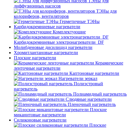
ТЭНы для
диффузионных насосов
ТЭНы для
колориферов, вентиляторов
Герметичные ТЭНы
Карбидокремниевые нагреватели
Комплектующие
Карбидокремниевые электронагреватели_DF
Молибденовые дисилицид нагреватели
Хромитлантановые нагреватели
Плоские нагреватели
Керамические
ленточные нагреватели
Каптоновые нагреватели
Нагреватели зеркал
Полиэстровый
нагреватель
Полиамидный нагреватель
Слюдяные нагреватели
Пленочный нагреватель
Плоские
миканитовые нагреватели
Силиконовые нагреватели
Плоские