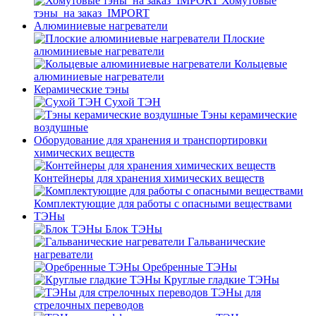
Хомутовые
тэны_на заказ_IMPORT
Алюминиевые нагреватели
Плоские
алюминиевые нагреватели
Кольцевые
алюминиевые нагреватели
Керамические тэны
Сухой ТЭН
Тэны керамические
воздушные
Оборудование для хранения и транспортировки
химических веществ
Контейнеры для хранения химических веществ
Комплектующие для работы с опасными веществами
ТЭНы
Блок ТЭНы
Гальванические
нагреватели
Оребренные ТЭНы
Круглые гладкие ТЭНы
ТЭНы для
стрелочных переводов