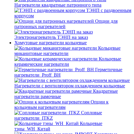
Нагреватели квадратные патронного типа
ТЭНП с раздвоенным
корпусом
Опции для
патронных нагревателей
Электронагреватель ТЭНП на заказ
Хомутовые нагреватели кольцевые
Кольцевые
миканитовые нагреватели
Кольцевые
керамические нагреватели
Герметичные
нагреватели_Proff_BH
Нагреватели с вентилятором охлаждением кольцевые
Квадратные
нагреватели рамочные
Опции к
кольцевым нагревателям
Cопловые
нагреватели_ITKZ
Кольцевые
тэны_WH_Китай