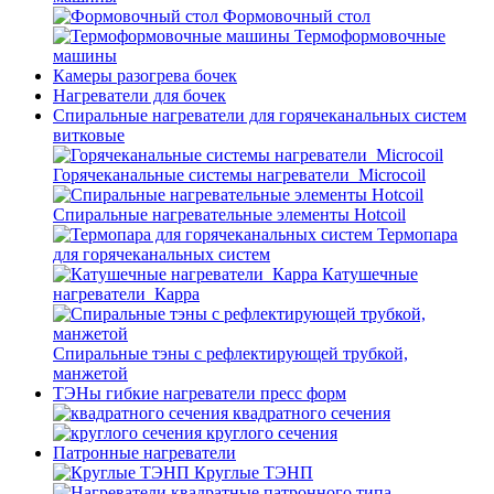
Формовочный стол
Термоформовочные
машины
Камеры разогрева бочек
Нагреватели для бочек
Спиральные нагреватели для горячеканальных систем
витковые
Горячеканальные системы нагреватели_Microcoil
Спиральные нагревательные элементы Hotcoil
Термопара
для горячеканальных систем
Катушечные
нагреватели_Карра
Спиральные тэны с рефлектирующей трубкой,
манжетой
ТЭНы гибкие нагреватели пресс форм
квадратного сечения
круглого сечения
Патронные нагреватели
Круглые ТЭНП