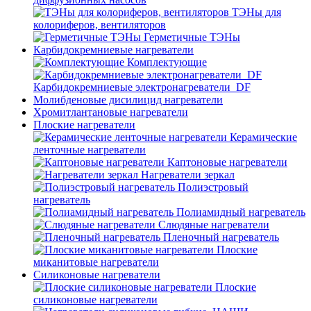
ТЭНы для
колориферов, вентиляторов
Герметичные ТЭНы
Карбидокремниевые нагреватели
Комплектующие
Карбидокремниевые электронагреватели_DF
Молибденовые дисилицид нагреватели
Хромитлантановые нагреватели
Плоские нагреватели
Керамические
ленточные нагреватели
Каптоновые нагреватели
Нагреватели зеркал
Полиэстровый
нагреватель
Полиамидный нагреватель
Слюдяные нагреватели
Пленочный нагреватель
Плоские
миканитовые нагреватели
Силиконовые нагреватели
Плоские
силиконовые нагреватели