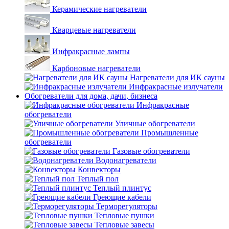
Керамические нагреватели
Кварцевые нагреватели
Инфракрасные лампы
Карбоновые нагреватели
Нагреватели для ИК сауны
Инфракрасные излучатели
Обогреватели для дома, дачи, бизнеса
Инфракрасные
обогреватели
Уличные обогреватели
Промышленные
обогреватели
Газовые обогреватели
Водонагреватели
Конвекторы
Теплый пол
Теплый плинтус
Греющие кабели
Терморегуляторы
Тепловые пушки
Тепловые завесы