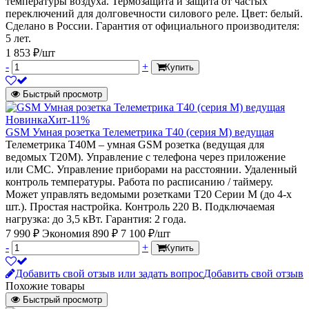
температуры воздуха. Термозащита и защита от частых
переключений для долговечности силового реле. Цвет: белый.
Сделано в России. Гарантия от официального производителя:
5 лет.
1 853 ₽/шт
-
+
Купить
Быстрый просмотр
Новинка
Хит
-11%
GSM Умная розетка Телеметрика Т40 (серия М) ведущая
Телеметрика Т40М – умная GSM розетка (ведущая для
ведомых Т20М). Управление с телефона через приложение
или СМС. Управление приборами на расстоянии. Удаленный
контроль температуры. Работа по расписанию / таймеру.
Может управлять ведомыми розетками Т20 Серии М (до 4-х
шт.). Простая настройка. Контроль 220 В. Подключаемая
нагрузка: до 3,5 кВт. Гарантия: 2 года.
7 990 ₽
Экономия 890 ₽
7 100 ₽/шт
-
+
Купить
Добавить свой отзыв или задать вопрос
Добавить свой отзыв
Похожие товары
Быстрый просмотр