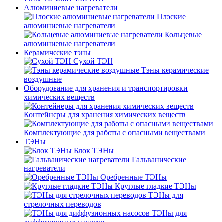
Алюминиевые нагреватели
Плоские
алюминиевые нагреватели
Кольцевые
алюминиевые нагреватели
Керамические тэны
Сухой ТЭН
Тэны керамические
воздушные
Оборудование для хранения и транспортировки
химических веществ
Контейнеры для хранения химических веществ
Комплектующие для работы с опасными веществами
ТЭНы
Блок ТЭНы
Гальванические
нагреватели
Оребренные ТЭНы
Круглые гладкие ТЭНы
ТЭНы для
стрелочных переводов
ТЭНы для
диффузионных насосов