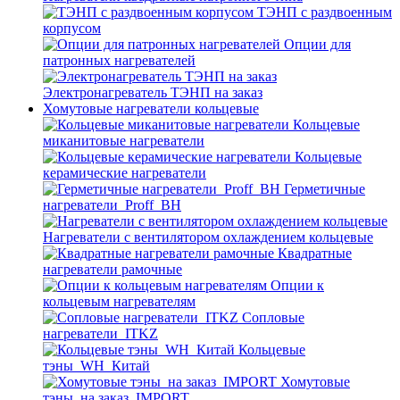
ТЭНП с раздвоенным
корпусом
Опции для
патронных нагревателей
Электронагреватель ТЭНП на заказ
Хомутовые нагреватели кольцевые
Кольцевые
миканитовые нагреватели
Кольцевые
керамические нагреватели
Герметичные
нагреватели_Proff_BH
Нагреватели с вентилятором охлаждением кольцевые
Квадратные
нагреватели рамочные
Опции к
кольцевым нагревателям
Cопловые
нагреватели_ITKZ
Кольцевые
тэны_WH_Китай
Хомутовые
тэны_на заказ_IMPORT