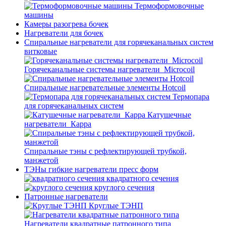
Термоформовочные
машины
Камеры разогрева бочек
Нагреватели для бочек
Спиральные нагреватели для горячеканальных систем
витковые
Горячеканальные системы нагреватели_Microcoil
Спиральные нагревательные элементы Hotcoil
Термопара
для горячеканальных систем
Катушечные
нагреватели_Карра
Спиральные тэны с рефлектирующей трубкой,
манжетой
ТЭНы гибкие нагреватели пресс форм
квадратного сечения
круглого сечения
Патронные нагреватели
Круглые ТЭНП
Нагреватели квадратные патронного типа