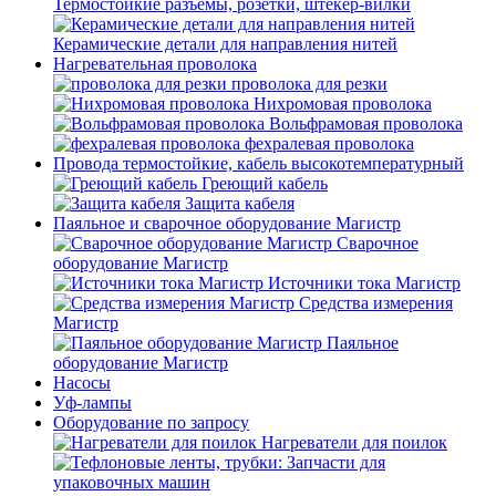
Термостойкие разъемы, розетки, штекер-вилки
Керамические детали для направления нитей
Нагревательная проволока
проволока для резки
Нихромовая проволока
Вольфрамовая проволока
фехралевая проволока
Провода термостойкие, кабель высокотемпературный
Греющий кабель
Защита кабеля
Паяльное и сварочное оборудование Магистр
Сварочное
оборудование Магистр
Источники тока Магистр
Средства измерения
Магистр
Паяльное
оборудование Магистр
Насосы
Уф-лампы
Оборудование по запросу
Нагреватели для поилок