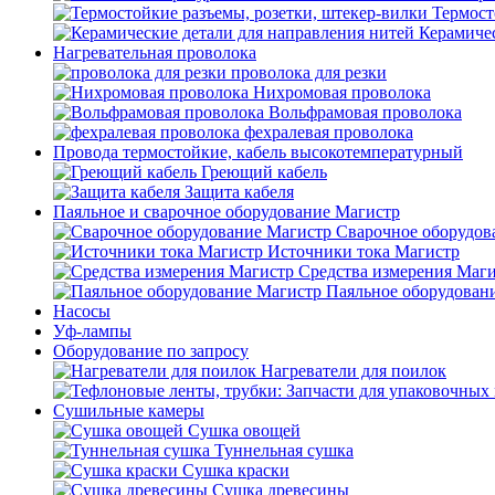
Термост
Керамичес
Нагревательная проволока
проволока для резки
Нихромовая проволока
Вольфрамовая проволока
фехралевая проволока
Провода термостойкие, кабель высокотемпературный
Греющий кабель
Защита кабеля
Паяльное и сварочное оборудование Магистр
Сварочное оборудов
Источники тока Магистр
Средства измерения Маг
Паяльное оборудован
Насосы
Уф-лампы
Оборудование по запросу
Нагреватели для поилок
Сушильные камеры
Сушка овощей
Туннельная сушка
Сушка краски
Сушка древесины