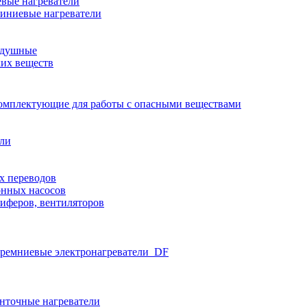
вые нагреватели
иниевые нагреватели
здушные
ких веществ
омплектующие для работы с опасными веществами
ели
х переводов
нных насосов
иферов, вентиляторов
ремниевые электронагреватели_DF
нточные нагреватели