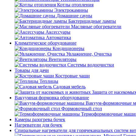
Котлы отопления
Электрокамины
Домашние сауны
Бактерицидные лампы
Масляные обогреватели
Аксессуары
Автоматика
Климатическое оборудование
Кондиционеры
Увлажнение, Очистка
Вентиляторы
Системы водоочистки
Товары для дачи
Костровые чаши
Теплицы
Садовая мебель
Защита от насекомы
Вакуумная формовка оборудование
Вакуум-формовочные 
Формовочный стол
Термоформовочные маш
Камеры разогрева бочек
Нагреватели для бочек
Спиральные нагреватели для горячеканальных систем ви
Горяч