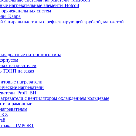
ные нагревательные элементы Hotcoil
 горячеканальных систем
ели_Карра
Спиральные тэны с рефлектирующей трубкой, манжетой
 квадратные патронного типа
корпусом
ных нагревателей
ь ТЭНП на заказ
итовые нагреватели
ические нагреватели
еватели_Proff_BH
агреватели с вентилятором охлаждением кольцевые
атели рамочные
нагревателям
ITKZ
тай
а заказ_IMPORT