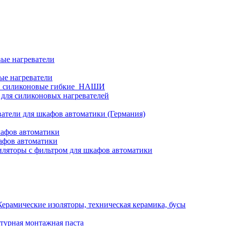
ые нагреватели
ые нагреватели
и силиконовые гибкие_НАШИ
 для силиконовых нагревателей
атели для шкафов автоматики (Германия)
кафов автоматики
афов автоматики
ляторы с фильтром для шкафов автоматики
Керамические изоляторы, техническая керамика, бусы
турная монтажная паста