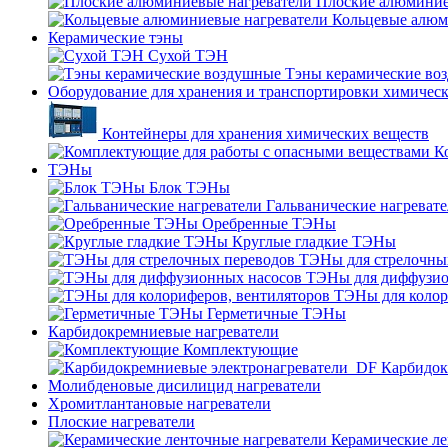
Плоские алюминие
Кольцевые алюм
Керамические тэны
Сухой ТЭН
Тэны керамические во
Оборудование для хранения и транспортировки химичес
Контейнеры для хранения химических веществ
К
ТЭНы
Блок ТЭНы
Гальванические нагреват
Оребренные ТЭНы
Круглые гладкие ТЭНы
ТЭНы для стрелочны
ТЭНы для диффузио
ТЭНы для колор
Герметичные ТЭНы
Карбидокремниевые нагреватели
Комплектующие
Карбидок
Молибденовые дисилицид нагреватели
Хромитлантановые нагреватели
Плоские нагреватели
Керамические ле