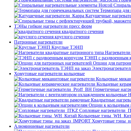
Спираль
Термопара для
Катушечные нагреват
ТЭНы гибкие нагреватели пресс форм
квадратного сечения
круглого сечения
Патронные нагреватели
Круглые ТЭНП
Нагреватели
ТЭНП с раздвоенным 
Опции для патрон
Электронагревател
Хомутовые нагреватели кольцевые
Кольцевые микан
Кольцевые керам
Герметичные нагр
Н
Квадратные нагрев
Опции к кольцевым 
Cопловые нагреватели_
Кольцевые тэны_WH_Ки
Хомутовые тэны_н
Алюминиевые нагреватели