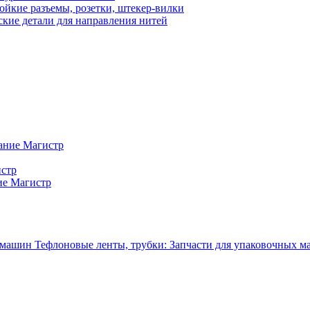
ойкие разъемы, розетки, штекер-вилки
кие детали для направления нитей
ание Магистр
истр
ие Магистр
Тефлоновые ленты, трубки: Запчасти для упаковочных 