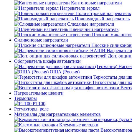
Каптоновые нагреватели
Нагреватели зеркал
Полиэстровый нагреватель
Полиамидный нагреватель
Слюдяные нагреватели
Пленочный нагреватель
Плоские миканитов
Силиконовые нагреватели
Плоские силиконов
Нагревател
Доп. опции
Обогреватель шкафа автоматики
Нагрев
ОША (Россия)
Термостаты для ш
Гигростаты для шк
Венти
Нагревательные шланги
Термопары
PT100
Регуляторы, реле
Материалы для нагревательных элементов
Клеммные колодки
Высокотемпера