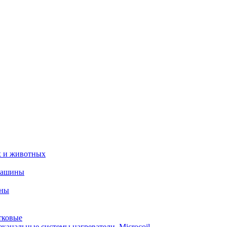
х и животных
машины
ины
тковые
еканальные системы нагреватели_Microcoil