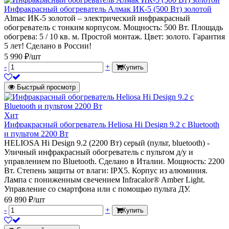
Инфракрасный обогреватель Алмак ИК-5 (500 Вт) золотой
Almac ИК-5 золотой – электрический инфракрасный
обогреватель с тонким корпусом. Мощность: 500 Вт. Площадь
обогрева: 5 / 10 кв. м. Простой монтаж. Цвет: золото. Гарантия
5 лет! Сделано в России!
5 990 ₽/шт
-
+
Купить
Быстрый просмотр
Хит
Инфракрасный обогреватель Heliosa Hi Design 9.2 c Bluetooth
и пультом 2200 Вт
HELIOSA Hi Design 9.2 (2200 Вт) серый (пульт, bluetooth) -
Уличный инфракрасный обогреватель с пультом д/у и
управлением по Bluetooth. Сделано в Италии. Мощность: 2200
Вт. Степень защиты от влаги: IPX5. Корпус из алюминия.
Лампа с пониженным свечением Infracalor® Amber Light.
Управление со смартфона или с помощью пульта ДУ.
69 890 ₽/шт
-
+
Купить