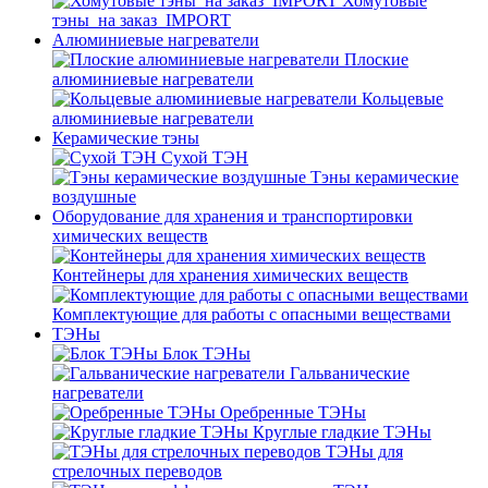
Хомутовые
тэны_на заказ_IMPORT
Алюминиевые нагреватели
Плоские
алюминиевые нагреватели
Кольцевые
алюминиевые нагреватели
Керамические тэны
Сухой ТЭН
Тэны керамические
воздушные
Оборудование для хранения и транспортировки
химических веществ
Контейнеры для хранения химических веществ
Комплектующие для работы с опасными веществами
ТЭНы
Блок ТЭНы
Гальванические
нагреватели
Оребренные ТЭНы
Круглые гладкие ТЭНы
ТЭНы для
стрелочных переводов