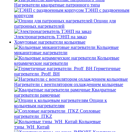
Нагреватели квадратные патронного типа
ТЭНП с раздвоенным
корпусом
Опции для
патронных нагревателей
Электронагреватель ТЭНП на заказ
Хомутовые нагреватели кольцевые
Кольцевые
миканитовые нагреватели
Кольцевые
керамические нагреватели
Герметичные
нагреватели_Proff_BH
Нагреватели с вентилятором охлаждением кольцевые
Квадратные
нагреватели рамочные
Опции к
кольцевым нагревателям
Cопловые
нагреватели_ITKZ
Кольцевые
тэны_WH_Китай