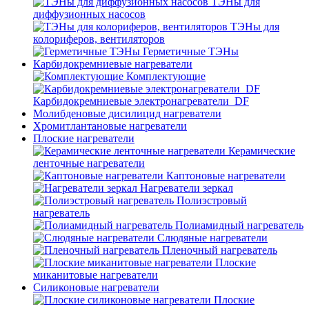
ТЭНы для
диффузионных насосов
ТЭНы для
колориферов, вентиляторов
Герметичные ТЭНы
Карбидокремниевые нагреватели
Комплектующие
Карбидокремниевые электронагреватели_DF
Молибденовые дисилицид нагреватели
Хромитлантановые нагреватели
Плоские нагреватели
Керамические
ленточные нагреватели
Каптоновые нагреватели
Нагреватели зеркал
Полиэстровый
нагреватель
Полиамидный нагреватель
Слюдяные нагреватели
Пленочный нагреватель
Плоские
миканитовые нагреватели
Силиконовые нагреватели
Плоские