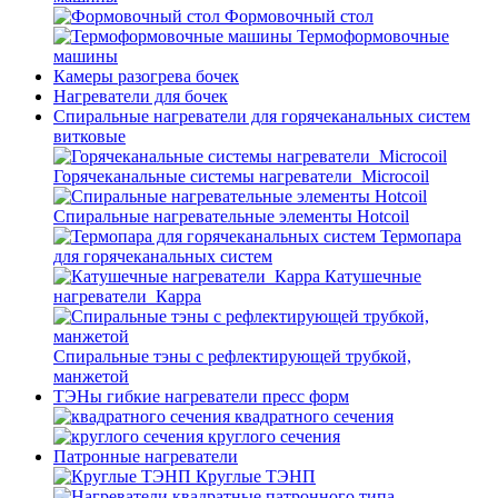
Формовочный стол
Термоформовочные
машины
Камеры разогрева бочек
Нагреватели для бочек
Спиральные нагреватели для горячеканальных систем
витковые
Горячеканальные системы нагреватели_Microcoil
Спиральные нагревательные элементы Hotcoil
Термопара
для горячеканальных систем
Катушечные
нагреватели_Карра
Спиральные тэны с рефлектирующей трубкой,
манжетой
ТЭНы гибкие нагреватели пресс форм
квадратного сечения
круглого сечения
Патронные нагреватели
Круглые ТЭНП