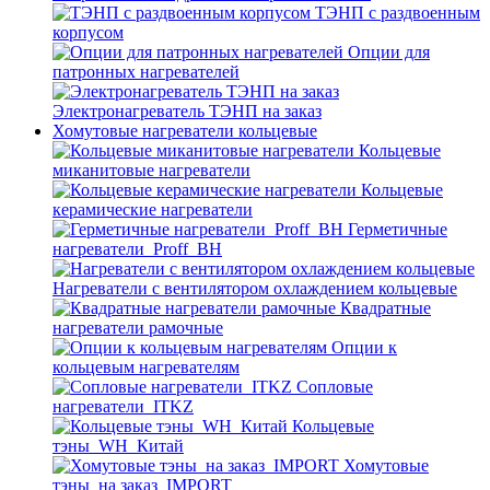
ТЭНП с раздвоенным
корпусом
Опции для
патронных нагревателей
Электронагреватель ТЭНП на заказ
Хомутовые нагреватели кольцевые
Кольцевые
миканитовые нагреватели
Кольцевые
керамические нагреватели
Герметичные
нагреватели_Proff_BH
Нагреватели с вентилятором охлаждением кольцевые
Квадратные
нагреватели рамочные
Опции к
кольцевым нагревателям
Cопловые
нагреватели_ITKZ
Кольцевые
тэны_WH_Китай
Хомутовые
тэны_на заказ_IMPORT