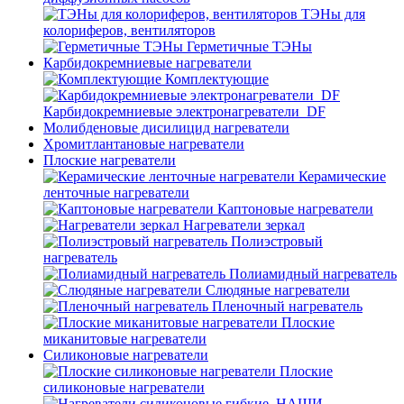
ТЭНы для
колориферов, вентиляторов
Герметичные ТЭНы
Карбидокремниевые нагреватели
Комплектующие
Карбидокремниевые электронагреватели_DF
Молибденовые дисилицид нагреватели
Хромитлантановые нагреватели
Плоские нагреватели
Керамические
ленточные нагреватели
Каптоновые нагреватели
Нагреватели зеркал
Полиэстровый
нагреватель
Полиамидный нагреватель
Слюдяные нагреватели
Пленочный нагреватель
Плоские
миканитовые нагреватели
Силиконовые нагреватели
Плоские
силиконовые нагреватели