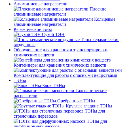
Алюминиевые нагреватели
Плоские
алюминиевые нагреватели
Кольцевые
алюминиевые нагреватели
Керамические тэны
Сухой ТЭН
Тэны керамические
воздушные
Оборудование для хранения и транспортировки
химических веществ
Контейнеры для хранения химических веществ
Комплектующие для работы с опасными веществами
ТЭНы
Блок ТЭНы
Гальванические
нагреватели
Оребренные ТЭНы
Круглые гладкие ТЭНы
ТЭНы для
стрелочных переводов
ТЭНы для
диффузионных насосов