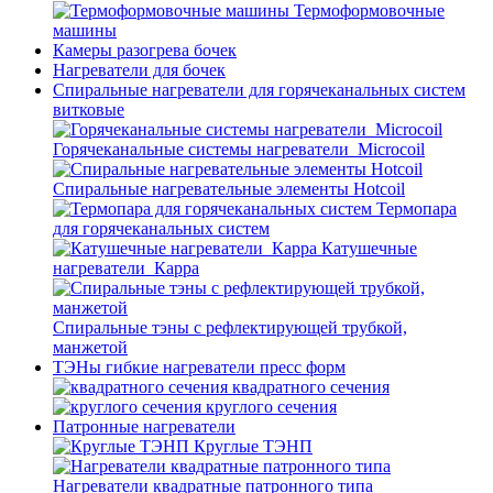
Термоформовочные
машины
Камеры разогрева бочек
Нагреватели для бочек
Спиральные нагреватели для горячеканальных систем
витковые
Горячеканальные системы нагреватели_Microcoil
Спиральные нагревательные элементы Hotcoil
Термопара
для горячеканальных систем
Катушечные
нагреватели_Карра
Спиральные тэны с рефлектирующей трубкой,
манжетой
ТЭНы гибкие нагреватели пресс форм
квадратного сечения
круглого сечения
Патронные нагреватели
Круглые ТЭНП
Нагреватели квадратные патронного типа