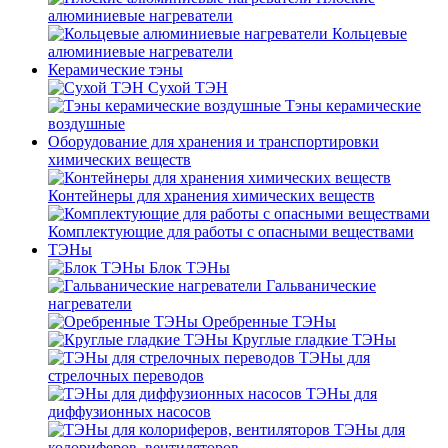
алюминиевые нагреватели
Кольцевые
алюминиевые нагреватели
Керамические тэны
Сухой ТЭН
Тэны керамические
воздушные
Оборудование для хранения и транспортировки
химических веществ
Контейнеры для хранения химических веществ
Комплектующие для работы с опасными веществами
ТЭНы
Блок ТЭНы
Гальванические
нагреватели
Оребренные ТЭНы
Круглые гладкие ТЭНы
ТЭНы для
стрелочных переводов
ТЭНы для
диффузионных насосов
ТЭНы для
колориферов, вентиляторов