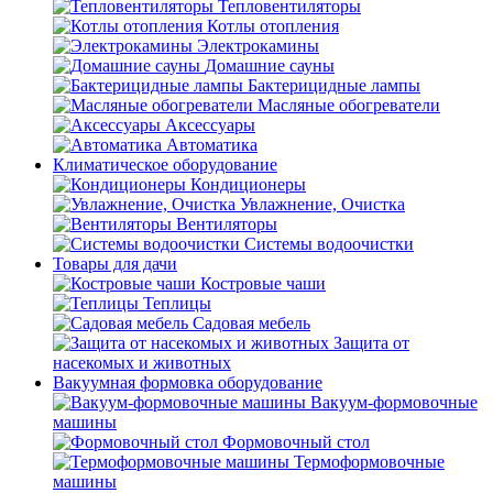
Тепловентиляторы
Котлы отопления
Электрокамины
Домашние сауны
Бактерицидные лампы
Масляные обогреватели
Аксессуары
Автоматика
Климатическое оборудование
Кондиционеры
Увлажнение, Очистка
Вентиляторы
Системы водоочистки
Товары для дачи
Костровые чаши
Теплицы
Садовая мебель
Защита от
насекомых и животных
Вакуумная формовка оборудование
Вакуум-формовочные
машины
Формовочный стол
Термоформовочные
машины