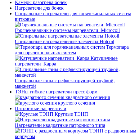
Камеры разогрева бочек
Нагреватели для бочек
Спиральные нагреватели для горячеканальных систем
витковые
Горячеканальные системы нагреватели_Microcoil
Спиральные нагревательные элементы Hotcoil
Термопара
для горячеканальных систем
Катушечные
нагреватели_Карра
Спиральные тэны с рефлектирующей трубкой,
манжетой
ТЭНы гибкие нагреватели пресс форм
квадратного сечения
круглого сечения
Патронные нагреватели
Круглые ТЭНП
Нагреватели квадратные патронного типа
ТЭНП с раздвоенным
корпусом