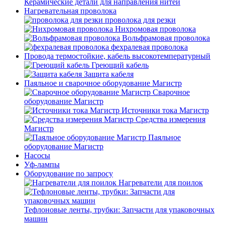
Керамические детали для направления нитей
Нагревательная проволока
проволока для резки
Нихромовая проволока
Вольфрамовая проволока
фехралевая проволока
Провода термостойкие, кабель высокотемпературный
Греющий кабель
Защита кабеля
Паяльное и сварочное оборудование Магистр
Сварочное
оборудование Магистр
Источники тока Магистр
Средства измерения
Магистр
Паяльное
оборудование Магистр
Насосы
Уф-лампы
Оборудование по запросу
Нагреватели для поилок
Тефлоновые ленты, трубки: Запчасти для упаковочных
машин