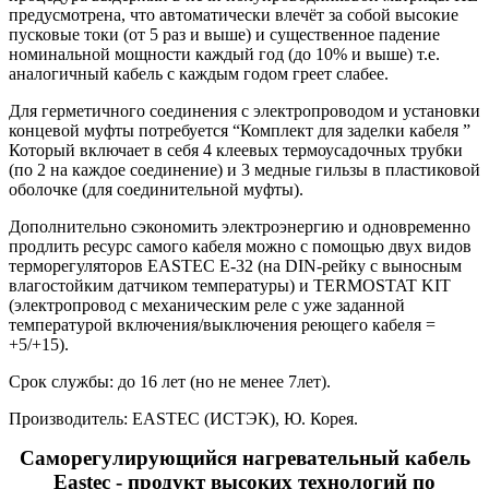
предусмотрена, что автоматически влечёт за собой высокие
пусковые токи (от 5 раз и выше) и существенное падение
номинальной мощности каждый год (до 10% и выше) т.е.
аналогичный кабель с каждым годом греет слабее.
Для герметичного соединения с электропроводом и установки
концевой муфты потребуется “Комплект для заделки кабеля ”
Который включает в себя 4 клеевых термоусадочных трубки
(по 2 на каждое соединение) и 3 медные гильзы в пластиковой
оболочке (для соединительной муфты).
Дополнительно сэкономить электроэнергию и одновременно
продлить ресурс самого кабеля можно с помощью двух видов
терморегуляторов EASTEC E-32 (на DIN-рейку с выносным
влагостойким датчиком температуры) и TERMOSTAT KIT
(электропровод с механическим реле с уже заданной
температурой включения/выключения реющего кабеля =
+5/+15).
Срок службы: до 16 лет (но не менее 7лет).
Производитель: EASTEC (ИСТЭК), Ю. Корея.
Саморегулирующийся нагревательный кабель
Eastec - продукт высоких технологий по