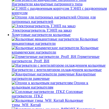
Нагреватели квадратные патронного типа
ТЭНП с раздвоенным
корпусом
Опции для
патронных нагревателей
Электронагреватель ТЭНП на заказ
Хомутовые нагреватели кольцевые
Кольцевые
миканитовые нагреватели
Кольцевые
керамические нагреватели
Герметичные
нагреватели_Proff_BH
Нагреватели с вентилятором охлаждением кольцевые
Квадратные
нагреватели рамочные
Опции к
кольцевым нагревателям
Cопловые
нагреватели_ITKZ
Кольцевые
тэны_WH_Китай