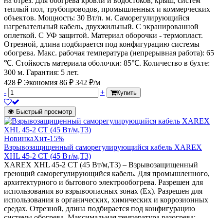
на отрез. Для обогрева кровли и водостоков, крыш, систем
теплый пол, трубопроводов, промышленных и коммерческих
объектов. Мощность: 30 Вт/п. м. Саморегулирующийся
нагревательный кабель, двухжильный. С экранированной
оплеткой. С УФ защитой. Материал оборочки - термопласт.
Отрезной, длина подбирается под конфигурацию системы
обогрева. Макс. рабочая температура (непрерывная работа): 65
℃. Стойкость материала оболочки: 85℃. Количество в бухте:
300 м. Гарантия: 5 лет.
428 ₽
Экономия 86 ₽
342 ₽/м
-
+
Купить
Быстрый просмотр
Новинка
Хит
-15%
Взрывозащищенный саморегулирующийся кабель XAREX
XHL 45-2 CT (45 Вт/м,Т3)
XAREX XHL 45-2 CT (45 Вт/м,Т3) – Взрывозащищенный
греющий саморегулирующийся кабель. Для промышленного,
архитектурного и бытового электрообогрева. Разрешен для
использования во взрывоопасных зонах (Ех). Разрешен для
использования в органических, химических и коррозионных
средах. Отрезной, длина подбирается под конфигурацию
системы обогрева. Максимальная температура разогрева: