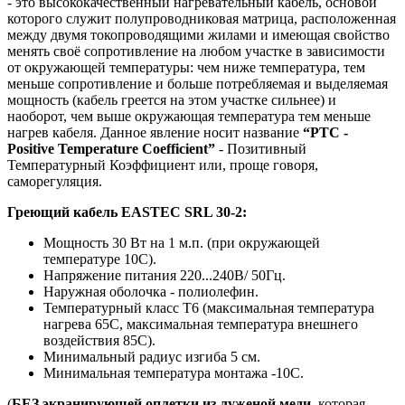
- это высококачественный нагревательный кабель, основой
которого служит полупроводниковая матрица, расположенная
между двумя токопроводящими жилами и имеющая свойство
менять своё сопротивление на любом участке в зависимости
от окружающей температуры: чем ниже температура, тем
меньше сопротивление и больше потребляемая и выделяемая
мощность (кабель греется на этом участке сильнее) и
наоборот, чем выше окружающая температура тем меньше
нагрев кабеля. Данное явление носит название
“РТС -
Positive Temperature Coefficient”
- Позитивный
Температурный Коэффициент или, проще говоря,
саморегуляция.
Греющий кабель EASTEC SRL 30-2:
Мощность 30 Вт на 1 м.п. (при окружающей
температуре 10С).
Напряжение питания 220...240В/ 50Гц.
Наружная оболочка - полиолефин.
Температурный класс Т6 (максимальная температура
нагрева 65С, максимальная температура внешнего
воздействия 85С).
Минимальный радиус изгиба 5 см.
Минимальная температура монтажа -10С.
(
БЕЗ экранирующей оплетки из луженой меди
, которая