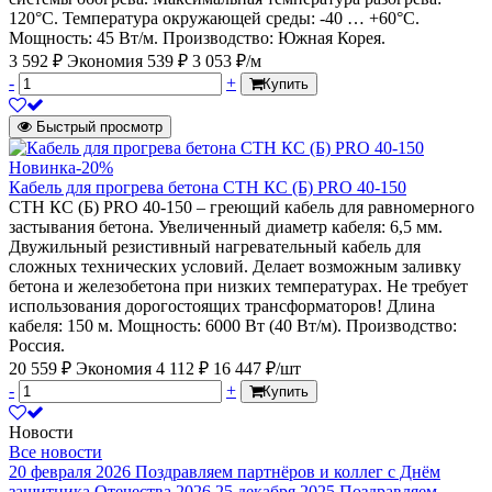
120°С. Температура окружающей среды: -40 … +60°С.
Мощность: 45 Вт/м. Производство: Южная Корея.
3 592 ₽
Экономия 539 ₽
3 053 ₽/м
-
+
Купить
Быстрый просмотр
Новинка
-20%
Кабель для прогрева бетона СТН КС (Б) PRO 40-150
СТН КС (Б) PRO 40-150 – греющий кабель для равномерного
застывания бетона. Увеличенный диаметр кабеля: 6,5 мм.
Двужильный резистивный нагревательный кабель для
сложных технических условий. Делает возможным заливку
бетона и железобетона при низких температурах. Не требует
использования дорогостоящих трансформаторов! Длина
кабеля: 150 м. Мощность: 6000 Вт (40 Вт/м). Производство:
Россия.
20 559 ₽
Экономия 4 112 ₽
16 447 ₽/шт
-
+
Купить
Новости
Все новости
20 февраля 2026
Поздравляем партнёров и коллег с Днём
защитника Отечества 2026
25 декабря 2025
Поздравляем