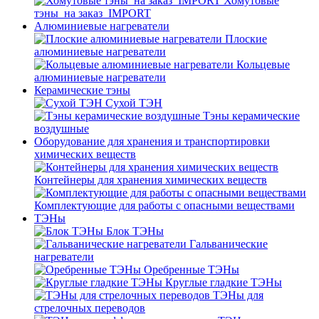
Хомутовые
тэны_на заказ_IMPORT
Алюминиевые нагреватели
Плоские
алюминиевые нагреватели
Кольцевые
алюминиевые нагреватели
Керамические тэны
Сухой ТЭН
Тэны керамические
воздушные
Оборудование для хранения и транспортировки
химических веществ
Контейнеры для хранения химических веществ
Комплектующие для работы с опасными веществами
ТЭНы
Блок ТЭНы
Гальванические
нагреватели
Оребренные ТЭНы
Круглые гладкие ТЭНы
ТЭНы для
стрелочных переводов