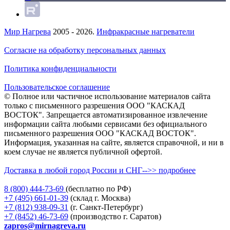
Мир Нагрева
2005 - 2026.
Инфракрасные нагреватели
Согласие на обработку персональных данных
Политика конфиденциальности
Пользовательское соглашение
© Полное или частичное использование материалов сайта
только с письменного разрешения ООО "КАСКАД
ВОСТОК". Запрещается автоматизированное извлечение
информации сайта любыми сервисами без официального
письменного разрешения ООО "КАСКАД ВОСТОК".
Информация, указанная на сайте, является справочной, и ни в
коем случае не является публичной офертой.
Доставка в любой город России и СНГ-->> подробнее
8 (800)
444-73-69
(бесплатно по РФ)
+7 (495)
661-01-39
(склад г. Москва)
+7 (812)
938-09-31
(г. Санкт-Петербург)
+7 (8452)
46-73-69
(производство г. Саратов)
zapros@mirnagreva.ru