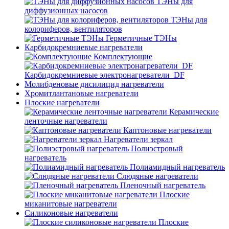
ТЭНы для
диффузионных насосов
ТЭНы для
колориферов, вентиляторов
Герметичные ТЭНы
Карбидокремниевые нагреватели
Комплектующие
Карбидокремниевые электронагреватели_DF
Молибденовые дисилицид нагреватели
Хромитлантановые нагреватели
Плоские нагреватели
Керамические
ленточные нагреватели
Каптоновые нагреватели
Нагреватели зеркал
Полиэстровый
нагреватель
Полиамидный нагреватель
Слюдяные нагреватели
Пленочный нагреватель
Плоские
миканитовые нагреватели
Силиконовые нагреватели
Плоские