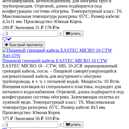
антизамерзания, антиобледенения, для обогрева труб и
трубопроводов. Отрезной, длина подбирается под
конфигурацию системы обогрева. Температурный класс: Т6.
Максимальная температура разогрева: 65°С. Размер кабеля:
4,5х11 мм. Производство: Южная Корея.
209 ₽
Экономия 31 ₽
178 ₽/м
-
+
Купить
Быстрый просмотр
Хит
-15%
Пищевой греющий кабель EASTEC MICRO 10 CTW
EASTEC MICRO 10 - CTW, SRL 10-2CR экранированный
греющий кабель, пог.м. – Пищевой саморегулирующийся
нагревательный кабель для внутреннего обогрева
трубопровода, в т. ч. с питьевой водой. Мощность: 10 Вт/м.
Внешняя изоляция из специального пластика, подходит для
питьевого водоснабжения. Отрезной, длина подбирается под
конфигурацию системы обогрева. Заземляющая оплетка из
луженой меди. Температурный класс: Т6. Максимальная
температура разогрева: 65°С. Размер кабеля: 8х5 мм.
Производство: Южная Корея.
375 ₽
Экономия 56 ₽
319 ₽/м
-
+
Купить