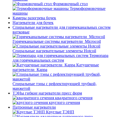
Формовочный стол
Термоформовочные
машины
Камеры разогрева бочек
Нагреватели для бочек
Спиральные нагреватели для горячеканальных систем
витковые
Горячеканальные системы нагреватели_Microcoil
Спиральные нагревательные элементы Hotcoil
Термопара
для горячеканальных систем
Катушечные
нагреватели_Карра
Спиральные тэны с рефлектирующей трубкой,
манжетой
ТЭНы гибкие нагреватели пресс форм
квадратного сечения
круглого сечения
Патронные нагреватели
Круглые ТЭНП