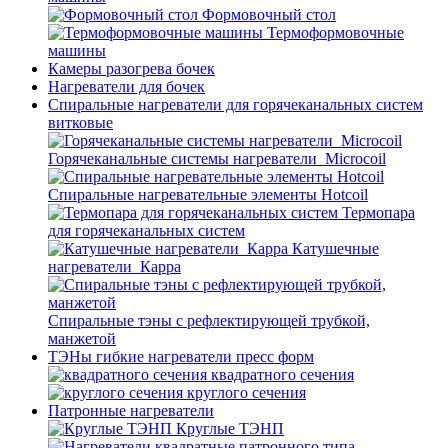
Формовочный стол
Термоформовочные
машины
Камеры разогрева бочек
Нагреватели для бочек
Спиральные нагреватели для горячеканальных систем
витковые
Горячеканальные системы нагреватели_Microcoil
Спиральные нагревательные элементы Hotcoil
Термопара
для горячеканальных систем
Катушечные
нагреватели_Карра
Спиральные тэны с рефлектирующей трубкой,
манжетой
ТЭНы гибкие нагреватели пресс форм
квадратного сечения
круглого сечения
Патронные нагреватели
Круглые ТЭНП