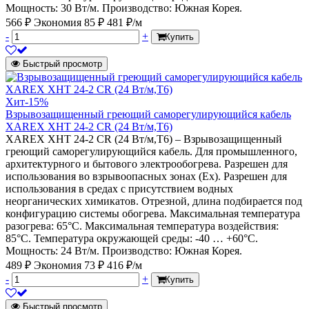
Мощность: 30 Вт/м. Производство: Южная Корея.
566 ₽
Экономия 85 ₽
481 ₽/м
-
+
Купить
Быстрый просмотр
Хит
-15%
Взрывозащищенный греющий саморегулирующийся кабель
XAREX XHT 24-2 CR (24 Вт/м,Т6)
XAREX XHT 24-2 CR (24 Вт/м,Т6) – Взрывозащищенный
греющий саморегулирующийся кабель. Для промышленного,
архитектурного и бытового электрообогрева. Разрешен для
использования во взрывоопасных зонах (Ех). Разрешен для
использования в средах с присутствием водных
неорганических химикатов. Отрезной, длина подбирается под
конфигурацию системы обогрева. Максимальная температура
разогрева: 65°С. Максимальная температура воздействия:
85°С. Температура окружающей среды: -40 … +60°С.
Мощность: 24 Вт/м. Производство: Южная Корея.
489 ₽
Экономия 73 ₽
416 ₽/м
-
+
Купить
Быстрый просмотр