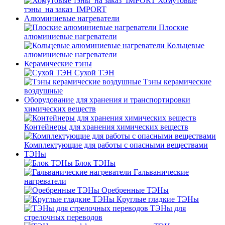
Хомутовые
тэны_на заказ_IMPORT
Алюминиевые нагреватели
Плоские
алюминиевые нагреватели
Кольцевые
алюминиевые нагреватели
Керамические тэны
Сухой ТЭН
Тэны керамические
воздушные
Оборудование для хранения и транспортировки
химических веществ
Контейнеры для хранения химических веществ
Комплектующие для работы с опасными веществами
ТЭНы
Блок ТЭНы
Гальванические
нагреватели
Оребренные ТЭНы
Круглые гладкие ТЭНы
ТЭНы для
стрелочных переводов