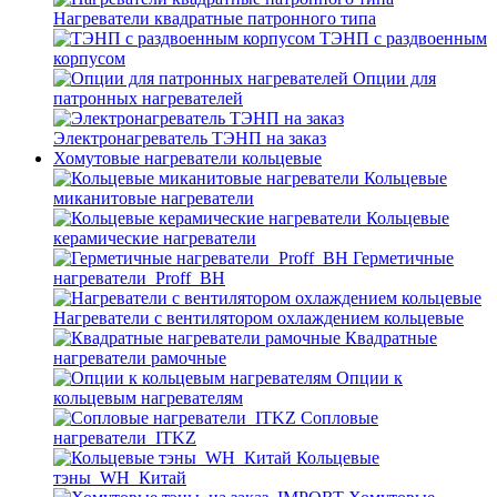
Нагреватели квадратные патронного типа
ТЭНП с раздвоенным
корпусом
Опции для
патронных нагревателей
Электронагреватель ТЭНП на заказ
Хомутовые нагреватели кольцевые
Кольцевые
миканитовые нагреватели
Кольцевые
керамические нагреватели
Герметичные
нагреватели_Proff_BH
Нагреватели с вентилятором охлаждением кольцевые
Квадратные
нагреватели рамочные
Опции к
кольцевым нагревателям
Cопловые
нагреватели_ITKZ
Кольцевые
тэны_WH_Китай