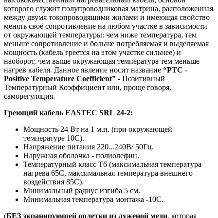
которого служит полупроводниковая матрица, расположенная
между двумя токопроводящими жилами и имеющая свойство
менять своё сопротивление на любом участке в зависимости
от окружающей температуры: чем ниже температура, тем
меньше сопротивление и больше потребляемая и выделяемая
мощность (кабель греется на этом участке сильнее) и
наоборот, чем выше окружающая температура тем меньше
нагрев кабеля. Данное явление носит название
“РТС -
Positive Temperature Coefficient”
- Позитивный
Температурный Коэффициент или, проще говоря,
саморегуляция.
Греющий кабель EASTEC SRL 24-2:
Мощность 24 Вт на 1 м.п. (при окружающей
температуре 10С).
Напряжение питания 220...240В/ 50Гц.
Наружная оболочка - полиолефин.
Температурный класс Т6 (максимальная температура
нагрева 65С, максимальная температура внешнего
воздействия 85С).
Минимальный радиус изгиба 5 см.
Минимальная температура монтажа -10С.
(
БЕЗ экранирующей оплетки из луженой меди
, которая