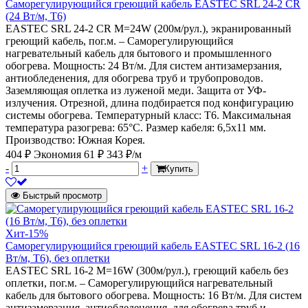
Саморегулирующийся греющий кабель EASTEC SRL 24-2 CR
(24 Вт/м, Т6)
EASTEC SRL 24-2 CR M=24W (200м/рул.), экранированный
греющий кабель, пог.м. – Саморегулирующийся
нагревательный кабель для бытового и промышленного
обогрева. Мощность: 24 Вт/м. Для систем антизамерзания,
антиобледенения, для обогрева труб и трубопроводов.
Заземляющая оплетка из луженой меди. Защита от УФ-
излучения. Отрезной, длина подбирается под конфигурацию
системы обогрева. Температурный класс: Т6. Максимальная
температура разогрева: 65°С. Размер кабеля: 6,5х11 мм.
Производство: Южная Корея.
404 ₽
Экономия 61 ₽
343 ₽/м
-
+
Купить
Быстрый просмотр
Хит
-15%
Саморегулирующийся греющий кабель EASTEC SRL 16-2 (16
Вт/м, Т6), без оплетки
EASTEC SRL 16-2 M=16W (300м/рул.), греющий кабель без
оплетки, пог.м. – Саморегулирующийся нагревательный
кабель для бытового обогрева. Мощность: 16 Вт/м. Для систем
антизамерзания, антиобледенения, для обогрева труб и