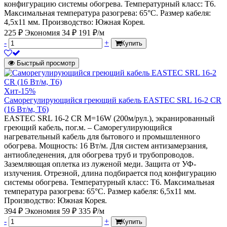
конфигурацию системы обогрева. Температурный класс: Т6.
Максимальная температура разогрева: 65°С. Размер кабеля:
4,5х11 мм. Производство: Южная Корея.
225 ₽
Экономия 34 ₽
191 ₽/м
-
+
Купить
Быстрый просмотр
Хит
-15%
Саморегулирующийся греющий кабель EASTEC SRL 16-2 CR
(16 Вт/м, Т6)
EASTEC SRL 16-2 CR M=16W (200м/рул.), экранированный
греющий кабель, пог.м. – Саморегулирующийся
нагревательный кабель для бытового и промышленного
обогрева. Мощность: 16 Вт/м. Для систем антизамерзания,
антиобледенения, для обогрева труб и трубопроводов.
Заземляющая оплетка из луженой меди. Защита от УФ-
излучения. Отрезной, длина подбирается под конфигурацию
системы обогрева. Температурный класс: Т6. Максимальная
температура разогрева: 65°С. Размер кабеля: 6,5х11 мм.
Производство: Южная Корея.
394 ₽
Экономия 59 ₽
335 ₽/м
-
+
Купить