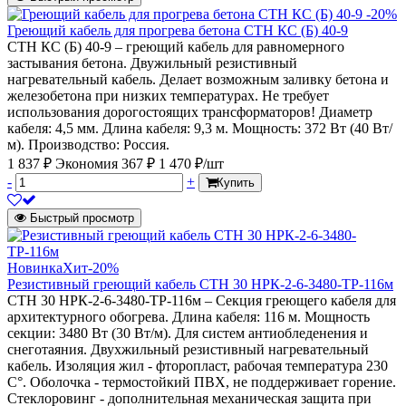
-20%
Греющий кабель для прогрева бетона СТН КС (Б) 40-9
СТН КС (Б) 40-9 – греющий кабель для равномерного
застывания бетона. Двужильный резистивный
нагревательный кабель. Делает возможным заливку бетона и
железобетона при низких температурах. Не требует
использования дорогостоящих трансформаторов! Диаметр
кабеля: 4,5 мм. Длина кабеля: 9,3 м. Мощность: 372 Вт (40 Вт/
м). Производство: Россия.
1 837 ₽
Экономия 367 ₽
1 470 ₽/шт
-
+
Купить
Быстрый просмотр
Новинка
Хит
-20%
Резистивный греющий кабель СТН 30 НРК-2-6-3480-ТР-116м
СТН 30 НРК-2-6-3480-ТР-116м – Секция греющего кабеля для
архитектурного обогрева. Длина кабеля: 116 м. Мощность
секции: 3480 Вт (30 Вт/м). Для систем антиобледенения и
снеготаяния. Двухжильный резистивный нагревательный
кабель. Изоляция жил - фторопласт, рабочая температура 230
С°. Оболочка - термостойкий ПВХ, не поддерживает горение.
Стеклоровинг - дополнительная механическая защита при