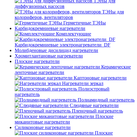
ТЭНы для
диффузионных насосов
ТЭНы для
колориферов, вентиляторов
Герметичные ТЭНы
Карбидокремниевые нагреватели
Комплектующие
Карбидокремниевые электронагреватели_DF
Молибденовые дисилицид нагреватели
Хромитлантановые нагреватели
Плоские нагреватели
Керамические
ленточные нагреватели
Каптоновые нагреватели
Нагреватели зеркал
Полиэстровый
нагреватель
Полиамидный нагреватель
Слюдяные нагреватели
Пленочный нагреватель
Плоские
миканитовые нагреватели
Силиконовые нагреватели
Плоские