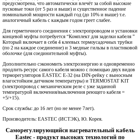
предусмотрена, что автоматически влечёт за собой высокие
пусковые токи (от 5 раз и выше) и существенное падение
номинальной мощности каждый год (до 10% и выше) т.е.
аналогичный кабель с каждым годом греет слабее.
Для герметичного соединения с электропроводом и установки
концевой муфты потребуется “Комплект для заделки кабеля ”
Который включает в себя 4 клеевых термоусадочных трубки
(по 2 на каждое соединение) и 3 медные гильзы в пластиковой
оболочке (для соединительной муфты).
Дополнительно сэкономить электроэнергию и одновременно
продлить ресурс самого кабеля можно с помощью двух видов
терморегуляторов EASTEC E-32 (на DIN-рейку с выносным
влагостойким датчиком температуры) и TERMOSTAT KIT
(электропровод с механическим реле с уже заданной
температурой включения/выключения реющего кабеля =
+5/+15).
Срок службы: до 16 лет (но не менее 7лет).
Производитель: EASTEC (ИСТЭК), Ю. Корея.
Саморегулирующийся нагревательный кабель
Eastec - продукт высоких технологий по