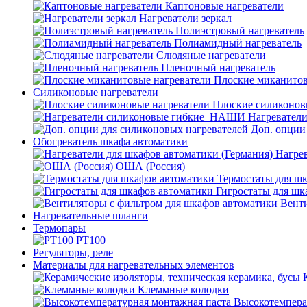
Каптоновые нагреватели
Нагреватели зеркал
Полиэстровый нагреватель
Полиамидный нагреватель
Слюдяные нагреватели
Пленочный нагреватель
Плоские миканитов
Силиконовые нагреватели
Плоские силиконов
Нагревател
Доп. опции
Обогреватель шкафа автоматики
Нагрев
ОША (Россия)
Термостаты для ш
Гигростаты для шк
Венти
Нагревательные шланги
Термопары
PT100
Регуляторы, реле
Материалы для нагревательных элементов
Клеммные колодки
Высокотемпера