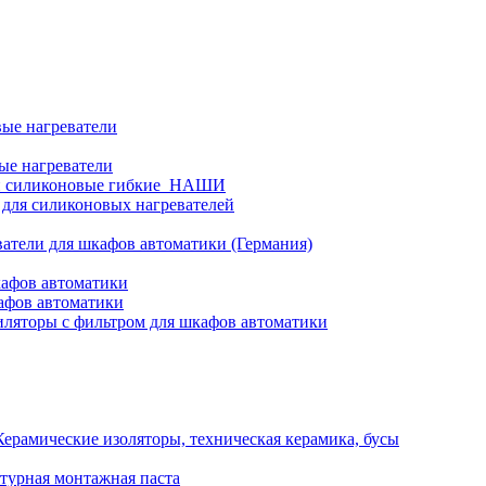
ые нагреватели
ые нагреватели
и силиконовые гибкие_НАШИ
 для силиконовых нагревателей
атели для шкафов автоматики (Германия)
кафов автоматики
афов автоматики
ляторы с фильтром для шкафов автоматики
Керамические изоляторы, техническая керамика, бусы
турная монтажная паста