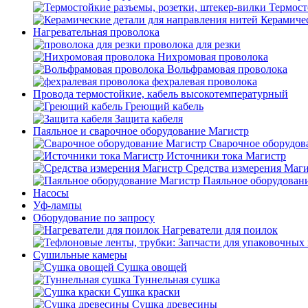
Термост
Керамичес
Нагревательная проволока
проволока для резки
Нихромовая проволока
Вольфрамовая проволока
фехралевая проволока
Провода термостойкие, кабель высокотемпературный
Греющий кабель
Защита кабеля
Паяльное и сварочное оборудование Магистр
Сварочное оборудов
Источники тока Магистр
Средства измерения Маг
Паяльное оборудован
Насосы
Уф-лампы
Оборудование по запросу
Нагреватели для поилок
Сушильные камеры
Сушка овощей
Туннельная сушка
Сушка краски
Сушка древесины