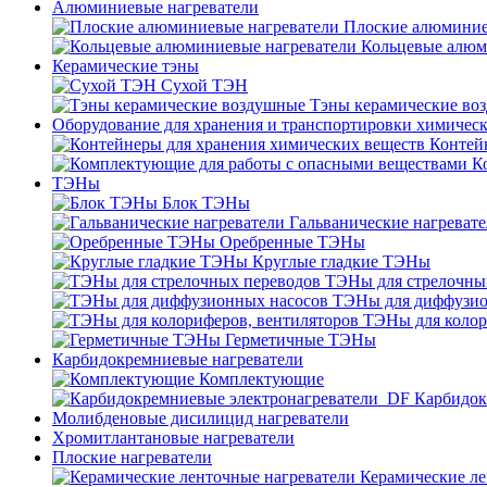
Алюминиевые нагреватели
Плоские алюминие
Кольцевые алюм
Керамические тэны
Сухой ТЭН
Тэны керамические во
Оборудование для хранения и транспортировки химичес
Контей
К
ТЭНы
Блок ТЭНы
Гальванические нагреват
Оребренные ТЭНы
Круглые гладкие ТЭНы
ТЭНы для стрелочны
ТЭНы для диффузио
ТЭНы для колор
Герметичные ТЭНы
Карбидокремниевые нагреватели
Комплектующие
Карбидок
Молибденовые дисилицид нагреватели
Хромитлантановые нагреватели
Плоские нагреватели
Керамические ле