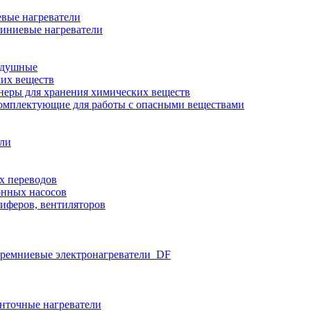
вые нагреватели
иниевые нагреватели
здушные
ких веществ
неры для хранения химических веществ
омплектующие для работы с опасными веществами
ели
х переводов
нных насосов
иферов, вентиляторов
ремниевые электронагреватели_DF
нточные нагреватели