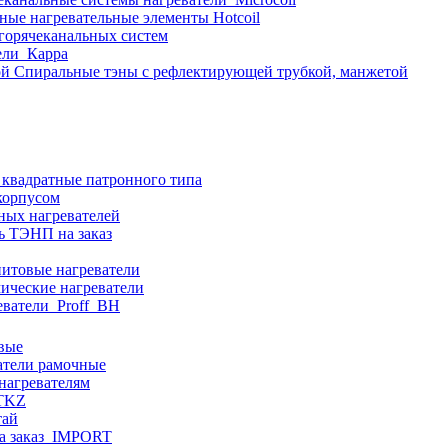
ные нагревательные элементы Hotcoil
 горячеканальных систем
ели_Карра
Спиральные тэны с рефлектирующей трубкой, манжетой
 квадратные патронного типа
корпусом
ных нагревателей
ь ТЭНП на заказ
итовые нагреватели
ические нагреватели
еватели_Proff_BH
вые
атели рамочные
нагревателям
ITKZ
тай
а заказ_IMPORT