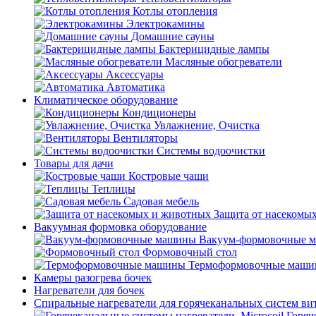
Котлы отопления
Электрокамины
Домашние сауны
Бактерицидные лампы
Масляные обогреватели
Аксессуары
Автоматика
Климатическое оборудование
Кондиционеры
Увлажнение, Очистка
Вентиляторы
Системы водоочистки
Товары для дачи
Костровые чаши
Теплицы
Садовая мебель
Защита от насекомы
Вакуумная формовка оборудование
Вакуум-формовочные 
Формовочный стол
Термоформовочные маш
Камеры разогрева бочек
Нагреватели для бочек
Спиральные нагреватели для горячеканальных систем ви
Горяч