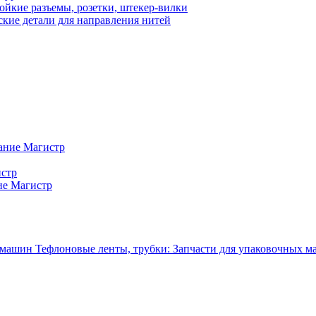
ойкие разъемы, розетки, штекер-вилки
кие детали для направления нитей
ание Магистр
истр
ие Магистр
Тефлоновые ленты, трубки: Запчасти для упаковочных 