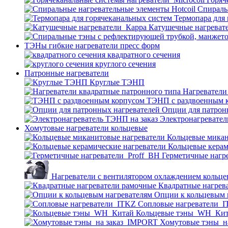
Спираль
Термопара для
Катушечные нагреват
ТЭНы гибкие нагреватели пресс форм
квадратного сечения
круглого сечения
Патронные нагреватели
Круглые ТЭНП
Нагреватели
ТЭНП с раздвоенным 
Опции для патрон
Электронагревател
Хомутовые нагреватели кольцевые
Кольцевые микан
Кольцевые керам
Герметичные нагр
Нагреватели с вентилятором охлаждением кольце
Квадратные нагрев
Опции к кольцевым 
Cопловые нагреватели_
Кольцевые тэны_WH_Ки
Хомутовые тэны_н