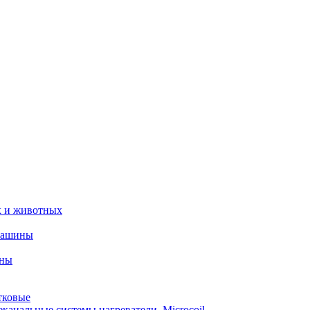
х и животных
машины
ины
тковые
еканальные системы нагреватели_Microcoil