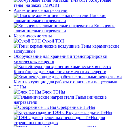
Хомутовые
тэны_на заказ_IMPORT
Алюминиевые нагреватели
Плоские
алюминиевые нагреватели
Кольцевые
алюминиевые нагреватели
Керамические тэны
Сухой ТЭН
Тэны керамические
воздушные
Оборудование для хранения и транспортировки
химических веществ
Контейнеры для хранения химических веществ
Комплектующие для работы с опасными веществами
ТЭНы
Блок ТЭНы
Гальванические
нагреватели
Оребренные ТЭНы
Круглые гладкие ТЭНы
ТЭНы для
стрелочных переводов