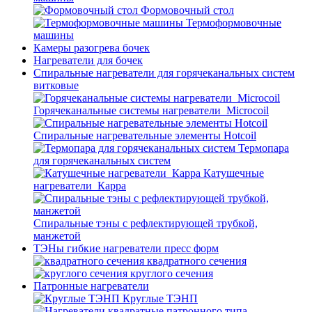
Формовочный стол
Термоформовочные
машины
Камеры разогрева бочек
Нагреватели для бочек
Спиральные нагреватели для горячеканальных систем
витковые
Горячеканальные системы нагреватели_Microcoil
Спиральные нагревательные элементы Hotcoil
Термопара
для горячеканальных систем
Катушечные
нагреватели_Карра
Спиральные тэны с рефлектирующей трубкой,
манжетой
ТЭНы гибкие нагреватели пресс форм
квадратного сечения
круглого сечения
Патронные нагреватели
Круглые ТЭНП