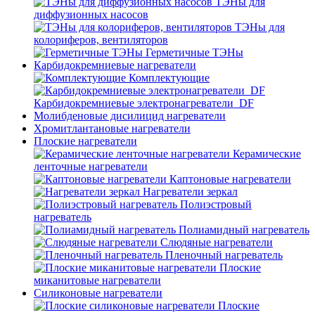
ТЭНы для
диффузионных насосов
ТЭНы для
колориферов, вентиляторов
Герметичные ТЭНы
Карбидокремниевые нагреватели
Комплектующие
Карбидокремниевые электронагреватели_DF
Молибденовые дисилицид нагреватели
Хромитлантановые нагреватели
Плоские нагреватели
Керамические
ленточные нагреватели
Каптоновые нагреватели
Нагреватели зеркал
Полиэстровый
нагреватель
Полиамидный нагреватель
Слюдяные нагреватели
Пленочный нагреватель
Плоские
миканитовые нагреватели
Силиконовые нагреватели
Плоские